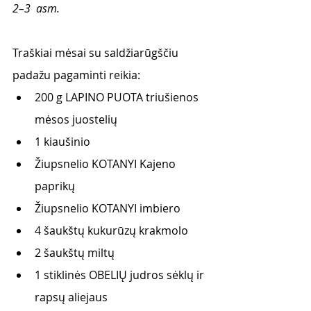
2–3  asm.
Traškiai mėsai su saldžiarūgščiu 
padažu pagaminti reikia: 
200 g LAPINO PUOTA triušienos 
mėsos juostelių
1 kiaušinio
Žiupsnelio KOTANYI Kajeno 
paprikų
Žiupsnelio KOTANYI imbiero
4 šaukštų kukurūzų krakmolo
2 šaukštų miltų
1 stiklinės OBELIŲ judros sėklų ir 
rapsų aliejaus