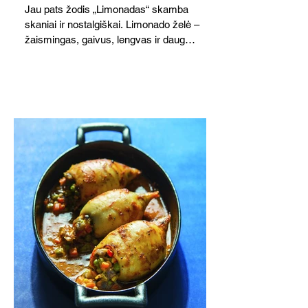
Jau pats žodis „Limonadas“ skamba
skaniai ir nostalgiškai. Limonado želė –
žaismingas, gaivus, lengvas ir daug
žadantis desertas, kuris tęsi visus savo
pažadus. Gaivus greipfrutų limonadas
subtiliai papildo saldžius vaisius, o ledų
kaušelis suteikia desertui ypatingo
švelnumo.