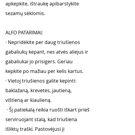
apkepkite, ištraukę apibarstykite 
sezamų sėklomis. 
ALFO PATARIMAI:
· Nepridėkite per daug triušienos 
gabaliukų kepant, nes atvės aliejus ir 
gabaliukai jo prisigers. Geriau 
kepkite po mažiau per kelis kartus.
· Vietoj triušienos galite kepinti: 
baklažaną, krevetes, jautieną, 
vištieną ar kiaulieną. 
 · Šį patiekalą reikia ruošti iškart prieš 
serviruojant stalą, kad triušiena 
išliktų traški. Pastovėjusi ji 