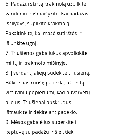
6. Padažui skirtą krakmolą užpilkite 
vandeniu ir išmaišykite. Kai padažas 
išsilydys, supilkite krakmolą. 
Pakaitinkite, kol masė sutirštės ir 
išjunkite ugnį. 
7. Triušienos gabaliukus apvoliokite 
miltų ir krakmolo mišinyje.
8. Į verdantį aliejų sudėkite triušieną. 
Būkite pasiruošę padėklą, užtiestą 
virtuviniu popieriumi, kad nuvarvėtų 
aliejus. Triušienai apskrudus 
ištraukite ir dėkite ant padėklo. 
9. Mėsos gabalėlius suberkite į 
keptuvę su padažu ir šiek tiek 