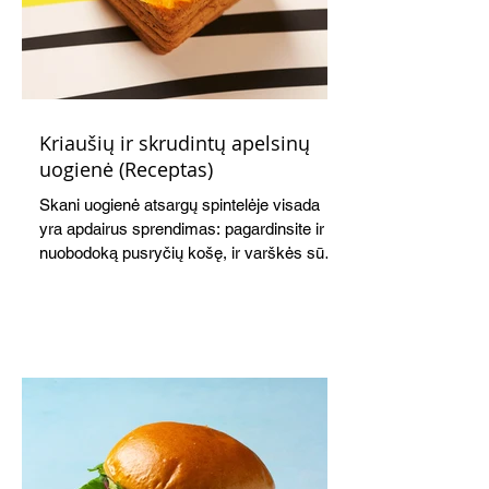
Kriaušių ir skrudintų apelsinų
uogienė (Receptas)
Skani uogienė atsargų spintelėje visada
yra apdairus sprendimas: pagardinsite ir
nuobodoką pusryčių košę, ir varškės sūrį,
o patiekę su mėgstamais sausainiais
pavaišinsite netikėtus svečius. Praktiškas
patarimas: laikykite uogienę nedideliuose
indeliuose.