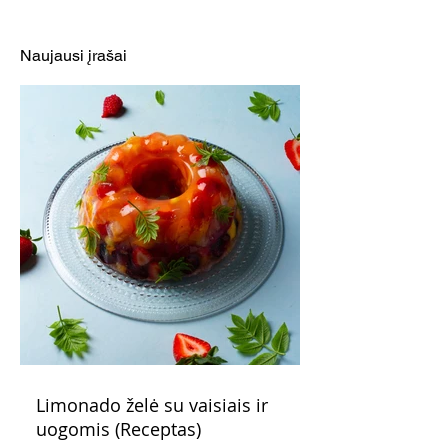
triušiena azijietiškai
kuriuo per kelia
minutes nukelia
Naujausi įrašai
šiltuosius krašt
Limonado želė su vaisiais ir
uogomis (Receptas)