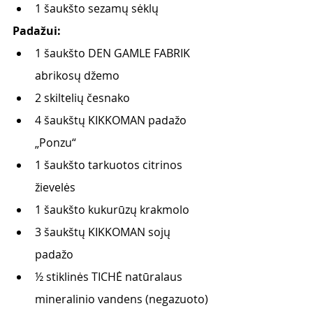
1 šaukšto sezamų sėklų
Padažui: 
1 šaukšto DEN GAMLE FABRIK 
abrikosų džemo
2 skiltelių česnako 
4 šaukštų KIKKOMAN padažo 
„Ponzu“
1 šaukšto tarkuotos citrinos 
žievelės
1 šaukšto kukurūzų krakmolo
3 šaukštų KIKKOMAN sojų 
padažo
½ stiklinės TICHĖ natūralaus 
mineralinio vandens (negazuoto)