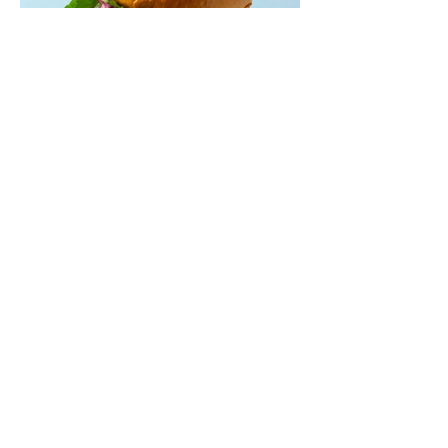
Mėsainiai su marinuotomis
paprikomis, feta ir avokadų
kremu (Receptas)
Šis – sultingas ir sotus mėsainis,
sudėliotas iš šviežių, kokybiškų
ingredientų tikrai yra “gerai subalansuotas
maistas”. Sotus, gardintas marinuotomis
paprikomis, trupinta feta ir švelniu avokadų
kremu labai tik pietums ar nevėlyvai
vakarienei, o ypač – visiems vasaros