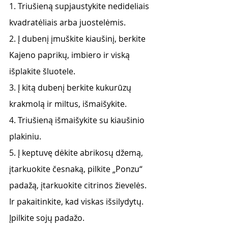
1. Triušieną supjaustykite nedideliais 
kvadratėliais arba juostelėmis. 
2. Į dubenį įmuškite kiaušinį, berkite 
Kajeno paprikų, imbiero ir viską 
išplakite šluotele. 
3. Į kitą dubenį berkite kukurūzų 
krakmolą ir miltus, išmaišykite. 
4. Triušieną išmaišykite su kiaušinio 
plakiniu. 
5. Į keptuvę dėkite abrikosų džemą, 
įtarkuokite česnaką, pilkite „Ponzu“ 
padažą, įtarkuokite citrinos žievelės. 
Ir pakaitinkite, kad viskas išsilydytų. 
Įpilkite sojų padažo.