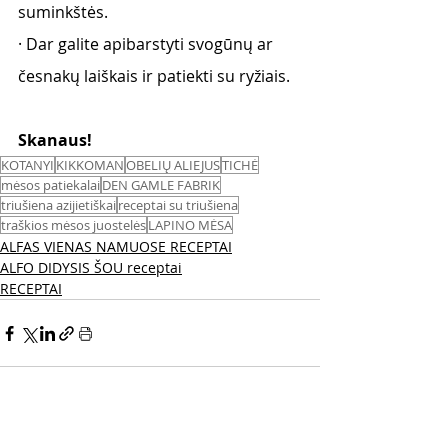
suminkštės. 
· Dar galite apibarstyti svogūnų ar 
česnakų laiškais ir patiekti su ryžiais. 
Skanaus! 
KOTANYI
KIKKOMAN
OBELIŲ ALIEJUS
TICHĖ
mėsos patiekalai
DEN GAMLE FABRIK
triušiena azijietiškai
receptai su triušiena
traškios mėsos juostelės
LAPINO MĖSA
ALFAS VIENAS NAMUOSE RECEPTAI
ALFO DIDYSIS ŠOU receptai
RECEPTAI