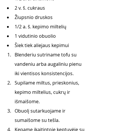
2 v. š. cukraus
Žiupsnio druskos
1/2 a. š. kepimo miltelių
1 vidutinio obuolio
Šiek tiek aliejaus kepimui
Blenderiu sutriname tofu su 
vandeniu arba augaliniu pienu 
iki vientisos konsistencijos.
Supilame miltus, prieskonius, 
kepimo miltelius, cukrų ir 
išmaišome.
Obuolį sutarkuojame ir 
sumaišome su tešla.
Kepame įkaitintoje keptuvėje su 