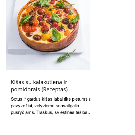
Kišas su kalakutiena ir
pomidorais (Receptas)
Sotus ir gardus kišas labai tiks pietums ar,
pavyzdžiui, vėlyviems ssavaitgalio
pusryčiams. Traškus, sviestinės tešlos
pagrindas, švelnus kiaušinių ir grietinės
įdaras, apskrudusi kalakutiena bei
pomidorai skaniai dera tarpusavyje. Nors