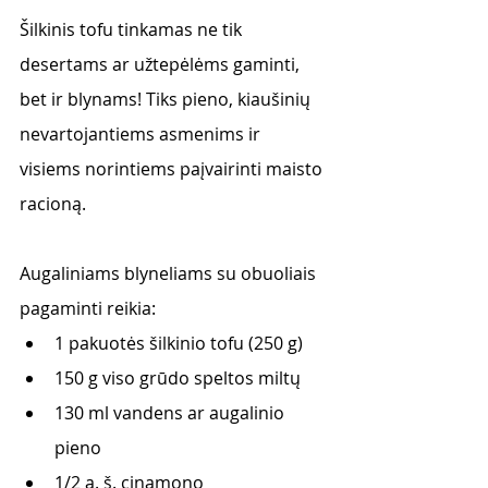
Šilkinis tofu tinkamas ne tik 
desertams ar užtepėlėms gaminti, 
bet ir blynams! Tiks pieno, kiaušinių 
nevartojantiems asmenims ir 
visiems norintiems paįvairinti maisto 
racioną.
Augaliniams blyneliams su obuoliais 
pagaminti reikia:
1 pakuotės šilkinio tofu (250 g)
150 g viso grūdo speltos miltų
130 ml vandens ar augalinio 
pieno
1/2 a. š. cinamono