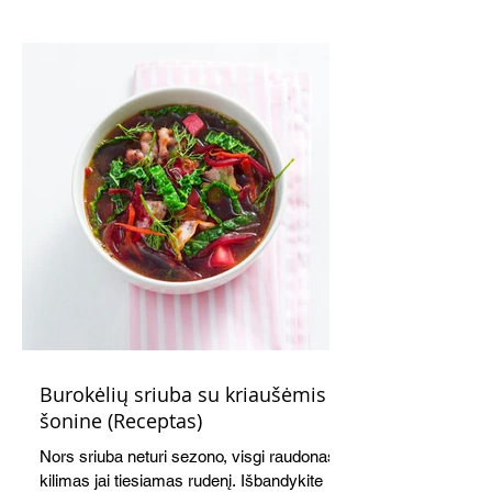
receptas ilgas, tačiau paruošti kišą nėra
sudėtinga. Skanus ir šiltas, ir šaltas.
Atvėsęs tampa tvirtesnis, todėl jį lengviau
gražiai supjaustyti. Net ir šaltas kišas tiks
ir pusryčiams, ir pietų dėžutei, ir iškylai.
Burokėlių sriuba su kriaušėmis ir
šonine (Receptas)
Nors sriuba neturi sezono, visgi raudonas
kilimas jai tiesiamas rudenį. Išbandykite