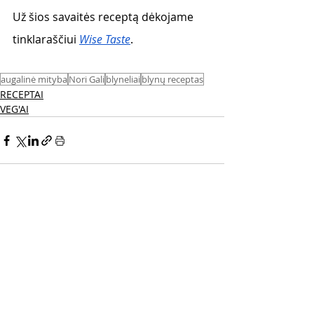
Už šios savaitės receptą dėkojame 
tinklaraščiui
Wise Taste
.
augalinė mityba
Nori Gali
blyneliai
blynų receptas
RECEPTAI
VEG'AI