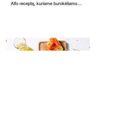
Alfo receptą, kuriame burokėliams
akomponuoja kriaušės. Jauku,
saldžiarūgštiška, sotu, bet lengva.
Kataloniška skrudinta duona su