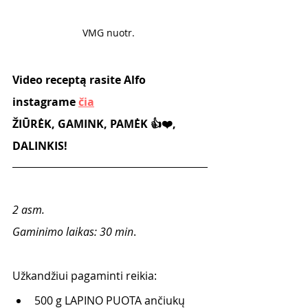
VMG nuotr. 
Video receptą rasite Alfo 
instagrame 
čia
ŽIŪRĖK, GAMINK, PAMĖK 👍❤️, 
DALINKIS!
2 asm.
Gaminimo laikas: 30 min
.
Užkandžiui pagaminti reikia:
500 g LAPINO PUOTA ančiukų 