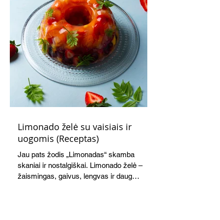
Limonado želė su vaisiais ir
uogomis (Receptas)
Jau pats žodis „Limonadas“ skamba
skaniai ir nostalgiškai. Limonado želė –
žaismingas, gaivus, lengvas ir daug
žadantis desertas, kuris tęsi visus savo
pažadus. Gaivus greipfrutų limonadas
subtiliai papildo saldžius vaisius, o ledų
kaušelis suteikia desertui ypatingo