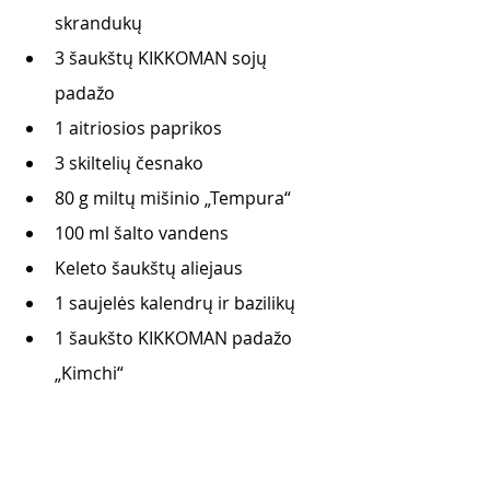
skrandukų
3 šaukštų KIKKOMAN sojų 
padažo 
1 aitriosios paprikos
3 skiltelių česnako 
80 g miltų mišinio „Tempura“ 
100 ml šalto vandens 
Keleto šaukštų aliejaus 
1 saujelės kalendrų ir bazilikų 
1 šaukšto KIKKOMAN padažo 
„Kimchi“