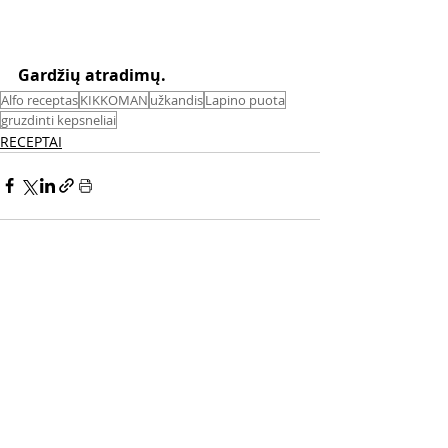
Gardžių atradimų.
Alfo receptas
KIKKOMAN
užkandis
Lapino puota
gruzdinti kepsneliai
RECEPTAI