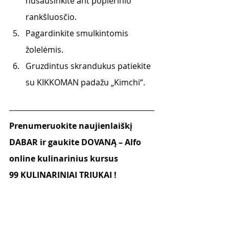
nusausinkite ant popierinio 
rankšluosčio.
Pagardinkite smulkintomis 
žolelėmis. 
Gruzdintus skrandukus patiekite 
su KIKKOMAN padažu „Kimchi“.
Prenumeruokite naujienlaiškį 
DABAR ir gaukite DOVANĄ – Alfo 
online kulinarinius kursus
99 KULINARINIAI TRIUKAI !