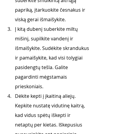
suberkite smulkintą aitriąją 
papriką, įtarkuokite česnakus ir 
viską gerai išmaišykite.
Į kitą dubenį suberkite miltų 
mišinį, supilkite vandenį ir 
išmaišykite. Sudėkite skrandukus 
ir pamaišykite, kad visi tolygiai 
pasidengtų tešla. Galite 
pagardinti mėgstamais 
prieskoniais.
Dėkite kepti į įkaitiną aliejų. 
Kepkite nustatę vidutinę kaitrą, 
kad vidus spėtų iškepti ir 
netaptų per kietas. Iškepusius 