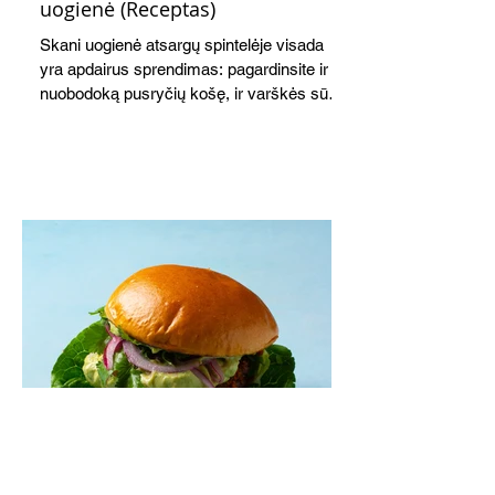
uogienė (Receptas)
Skani uogienė atsargų spintelėje visada
yra apdairus sprendimas: pagardinsite ir
nuobodoką pusryčių košę, ir varškės sūrį,
o patiekę su mėgstamais sausainiais
pavaišinsite netikėtus svečius. Praktiškas
patarimas: laikykite uogienę nedideliuose
indeliuose.