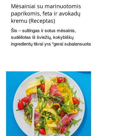
Mėsainiai su marinuotomis
paprikomis, feta ir avokadų
kremu (Receptas)
Šis – sultingas ir sotus mėsainis,
sudėliotas iš šviežių, kokybiškų
ingredientų tikrai yra “gerai subalansuotas
maistas”. Sotus, gardintas marinuotomis
paprikomis, trupinta feta ir švelniu avokadų
kremu labai tik pietums ar nevėlyvai
vakarienei, o ypač – visiems vasaros
susibėgimams ant pievelės prie namų.
Nepamirškite ir gėrimų. Prie šio mėsainio
skaniai dera gaivus aviečių ir apelsinų
kokteilis.