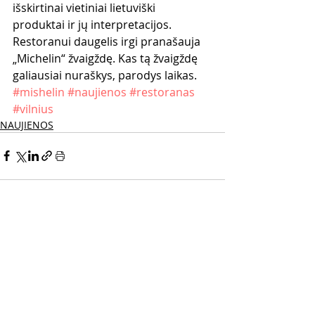
išskirtinai vietiniai lietuviški 
produktai ir jų interpretacijos. 
Restoranui daugelis irgi pranašauja 
„Michelin“ žvaigždę. Kas tą žvaigždę 
galiausiai nuraškys, parodys laikas.
#mishelin
#naujienos
#restoranas
#vilnius
NAUJIENOS