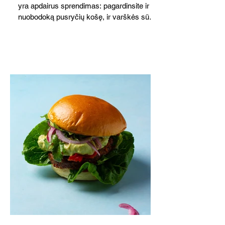
yra apdairus sprendimas: pagardinsite ir
nuobodoką pusryčių košę, ir varškės sūrį,
o patiekę su mėgstamais sausainiais
pavaišinsite netikėtus svečius. Praktiškas
patarimas: laikykite uogienę nedideliuose
indeliuose.