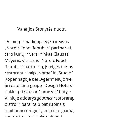
Valerijos Stonytės nuotr.
Į Vilnių pirmadienį atvyko ir visos 
„Nordic Food Republic“ partneriai, 
tarp kurių ir verslininkas Clausas 
Meyeris, vienas iš „Nordic Food 
Republic“ partnerių, įsteigęs tokius 
restoranus kaip „Noma“ ir „Studio“ 
Kopenhagoje bei „Agern“ Niujorke.
Ši restoranų grupė „Design Hotels“ 
tinklui priklausančiame viešbutyje 
Vilniuje atidarys 
gourmet 
restoraną, 
bistro ir barą, taip pat rūpinsis 
maitinimu renginių metu. Teigiama, 
kad restoranas sieks sujungti 