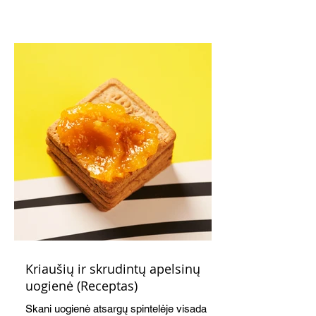
Kriaušių ir skrudintų apelsinų
uogienė (Receptas)
Skani uogienė atsargų spintelėje visada