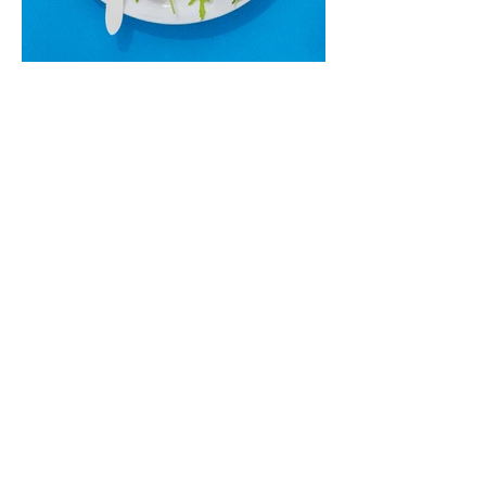
Cukinijų ir vyšninių pomidorų
salotos (Receptas)
Labai vasariškos, gaivios, subalansuotos.
Rinkitės jaunas, nedideles cukinijas. Jei
norėtųsi sotesnio patiekalo, įdėkite buratos
ar mocarelos, pabarstykite skrudintomis
kedrinėmis pinijomis, patiekite su pilno
grūdo duona arba virtu perliniu kuskusu.