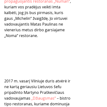
propaguojantis restoranas „Numan“
, 
kuriam vos pradėjus veikti imta 
kalbėti, jog jis bus pirmasis, kuris 
gaus „Michelin“ žvaigždę. Jo virtuvei 
vadovaujantis Matas Paulinas ne 
vienerius metus dirbo garsiajame 
„Noma“ restorane.
2017 m. vasarį Vilniuje duris atvėrė ir 
ne kartą geriausiu Lietuvos šefu 
pripažinto Martyno Praškevičiaus 
vadovaujamas 
„Džiaugsmas“
 – bistro 
tipo restoranas, kuriame dominuoja 