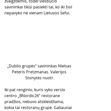
žvaigždėmis, todėl viešbučio 
savininkai tikisi pasiekti tai, ko iki šiol 
nepavyko nė vienam Lietuvos šefui.
„Dublio grupės“ savininkas Nielsas 
Peteris Pretzmanas. Valerijos 
Stonytės nuotr.
Iki pat renginio, kuris vyko verslo 
centro „BNordic26” restorane 
pradžios, nebuvo atskleidžiama, 
kokia tai restoranų grupė. Galiausiai 