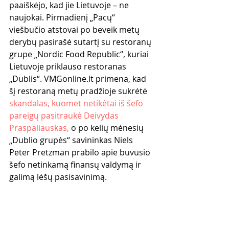
paaiškėjo, kad jie Lietuvoje – ne 
naujokai. Pirmadienį „Pacų“ 
viešbučio atstovai po beveik metų 
derybų pasirašė sutartį su restoranų 
grupe „Nordic Food Republic“, kuriai 
Lietuvoje priklauso restoranas 
„Dublis“. VMGonline.lt primena, kad 
šį restoraną metų pradžioje sukrėtė 
skandalas, kuomet netikėtai iš šefo 
pareigų pasitraukė Deivydas 
Praspaliauskas,
 o po kelių mėnesių 
„Dublio grupės“ savininkas Niels 
Peter Pretzman prabilo apie buvusio 
šefo netinkamą finansų valdymą ir 
galimą lėšų pasisavinimą.