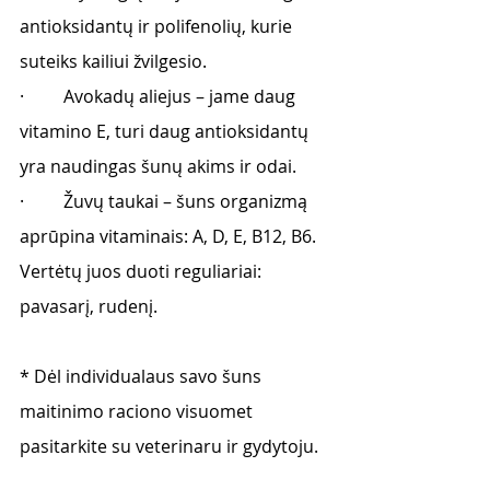
antioksidantų ir polifenolių, kurie 
suteiks kailiui žvilgesio. 
·         Avokadų aliejus – jame daug 
vitamino E, turi daug antioksidantų 
yra naudingas šunų akims ir odai. 
·         Žuvų taukai – šuns organizmą 
aprūpina vitaminais: A, D, E, B12, B6. 
Vertėtų juos duoti reguliariai: 
pavasarį, rudenį.
* Dėl individualaus savo šuns 
maitinimo raciono visuomet 
pasitarkite su veterinaru ir gydytoju.