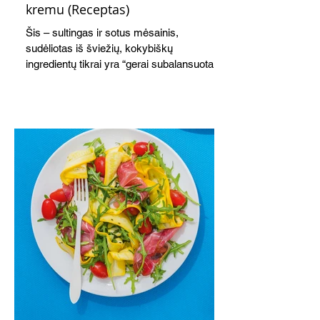
kremu (Receptas)
Šis – sultingas ir sotus mėsainis,
sudėliotas iš šviežių, kokybiškų
ingredientų tikrai yra “gerai subalansuotas
maistas”. Sotus, gardintas marinuotomis
paprikomis, trupinta feta ir švelniu avokadų
kremu labai tik pietums ar nevėlyvai
vakarienei, o ypač – visiems vasaros
susibėgimams ant pievelės prie namų.
Nepamirškite ir gėrimų. Prie šio mėsainio
skaniai dera gaivus aviečių ir apelsinų
kokteilis.