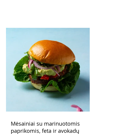
o patiekę su mėgstamais sausainiais
pavaišinsite netikėtus svečius. Praktiškas
patarimas: laikykite uogienę nedideliuose
indeliuose.
Mėsainiai su marinuotomis
paprikomis, feta ir avokadų