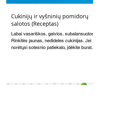
Cukinijų ir vyšninių pomidorų
salotos (Receptas)
Labai vasariškos, gaivios, subalansuotos.
Rinkitės jaunas, nedideles cukinijas. Jei
norėtųsi sotesnio patiekalo, įdėkite buratos
ar mocarelos, pabarstykite skrudintomis
kedrinėmis pinijomis, patiekite su pilno
grūdo duona arba virtu perliniu kuskusu.