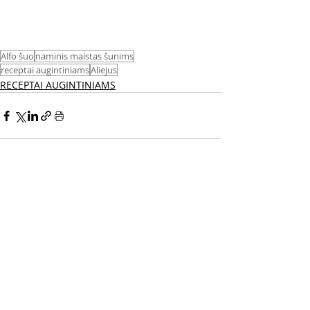
Alfo šuo
naminis maistas šunims
receptai augintiniams
Aliejus
RECEPTAI AUGINTINIAMS