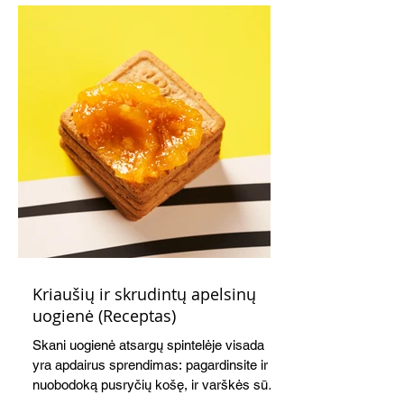
Kriaušių ir skrudintų apelsinų
uogienė (Receptas)
Skani uogienė atsargų spintelėje visada
yra apdairus sprendimas: pagardinsite ir
nuobodoką pusryčių košę, ir varškės sūrį,