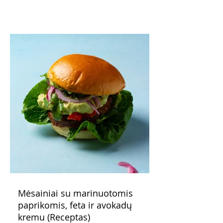
patarimas: laikykite uogienę nedideliuose
indeliuose.
Mėsainiai su marinuotomis
paprikomis, feta ir avokadų
kremu (Receptas)