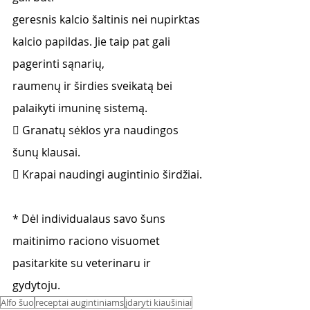
geresnis kalcio šaltinis nei nupirktas 
kalcio papildas. Jie taip pat gali 
pagerinti sąnarių,
raumenų ir širdies sveikatą bei 
palaikyti imuninę sistemą.
 Granatų sėklos yra naudingos 
šunų klausai.
 Krapai naudingi augintinio širdžiai.
* Dėl individualaus savo šuns 
maitinimo raciono visuomet 
pasitarkite su veterinaru ir
gydytoju.
Alfo šuo
receptai augintiniams
įdaryti kiaušiniai