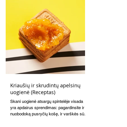
Kriaušių ir skrudintų apelsinų
uogienė (Receptas)
Skani uogienė atsargų spintelėje visada
yra apdairus sprendimas: pagardinsite ir
nuobodoką pusryčių košę, ir varškės sūrį,
o patiekę su mėgstamais sausainiais
pavaišinsite netikėtus svečius. Praktiškas