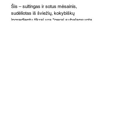
Šis – sultingas ir sotus mėsainis,
sudėliotas iš šviežių, kokybiškų
ingredientų tikrai yra “gerai subalansuotas
maistas”. Sotus, gardintas marinuotomis
paprikomis, trupinta feta ir švelniu avokadų
kremu labai tik pietums ar nevėlyvai
vakarienei, o ypač – visiems vasaros
susibėgimams ant pievelės prie namų.
Nepamirškite ir gėrimų. Prie šio mėsainio
skaniai dera gaivus aviečių ir apelsinų
kokteilis.