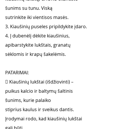
šunims su tunu. Viską
sutrinkite iki vientisos masės.
3. Kiaušinių puseles pripildykite įdaro.
4. Į dubenėlį dėkite kiaušinius, 
apibarstykite lukštais, granatų 
sėklomis ir krapų šakelėmis.
PATARIMAI:
 Kiaušinių lukštai (išdžiovinti) – 
puikus kalcio ir baltymų šaltinis 
šunims, kurie palaiko
stiprius kaulus ir sveikus dantis. 
Įrodymai rodo, kad kiaušinių lukštai 
gali būti