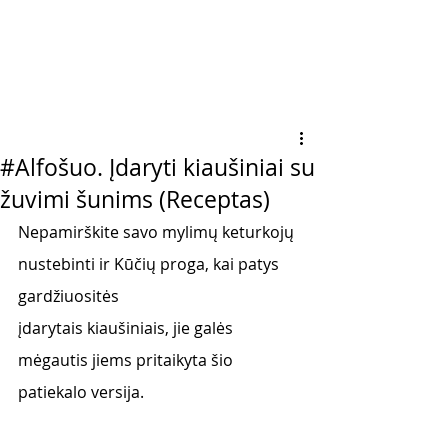
#Alfošuo. Įdaryti kiaušiniai su
žuvimi šunims (Receptas)
Nepamirškite savo mylimų keturkojų 
nustebinti ir Kūčių proga, kai patys 
gardžiuositės
įdarytais kiaušiniais, jie galės 
mėgautis jiems pritaikyta šio 
patiekalo versija.