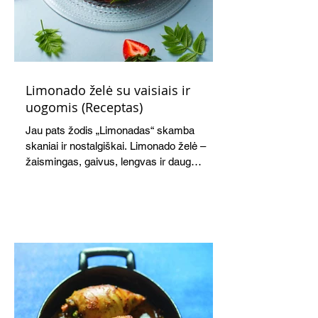
Limonado želė su vaisiais ir
uogomis (Receptas)
Jau pats žodis „Limonadas“ skamba
skaniai ir nostalgiškai. Limonado želė –
žaismingas, gaivus, lengvas ir daug
žadantis desertas, kuris tęsi visus savo
pažadus. Gaivus greipfrutų limonadas
subtiliai papildo saldžius vaisius, o ledų
kaušelis suteikia desertui ypatingo
švelnumo.