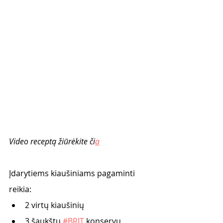
Video receptą žiūrėkite či
a
Įdarytiems kiaušiniams pagaminti 
reikia:
2 virtų kiaušinių
3 šaukštų 
#BRIT
 konservų 