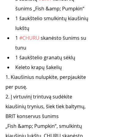
šunims „Fish &amp; Pumpkin“
1 šaukštelio smulkintų kiaušinių 
lukštų
1 
#CHURU
 skanėsto šunims su 
tunu
1 šaukštelio granatų sėklų
Keleto krapų šakelių
1. Kiaušinius nulupkite, perpjaukite 
per pusę.
2. Į virtuvinį trintuvą sudėkite 
kiaušinių trynius, šiek tiek baltymų, 
BRIT konservus šunims
„Fish &amp; Pumpkin“, smulkintų 
kiaušinių lukštų, CHURU skanėsto 