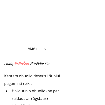
VMG nuotr. 
Laidą 
#AlfoŠuo
 žiūrėkite čia
Keptam obuolio desertui šuniui 
pagaminti reikia:
½ vidutinio obuolio (ne per 
saldaus ar rūgštaus)