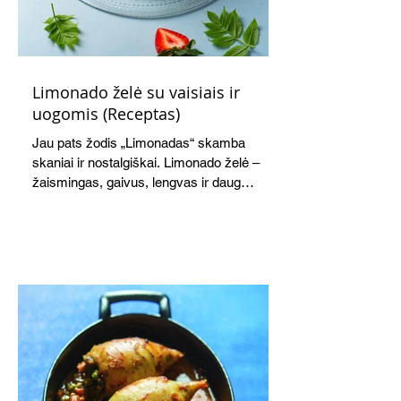
Limonado želė su vaisiais ir
uogomis (Receptas)
Jau pats žodis „Limonadas“ skamba
skaniai ir nostalgiškai. Limonado želė –
žaismingas, gaivus, lengvas ir daug
žadantis desertas, kuris tęsi visus savo
pažadus. Gaivus greipfrutų limonadas
subtiliai papildo saldžius vaisius, o ledų
kaušelis suteikia desertui ypatingo
švelnumo.