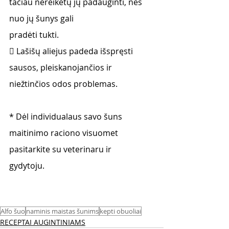
tačiau nereikėtų jų padauginti, nes 
nuo jų šunys gali
pradėti tukti.
 Lašišų aliejus padeda išspręsti 
sausos, pleiskanojančios ir 
niežtinčios odos problemas.
* Dėl individualaus savo šuns 
maitinimo raciono visuomet 
pasitarkite su veterinaru ir
gydytoju.
Alfo šuo
naminis maistas šunims
kepti obuoliai
RECEPTAI AUGINTINIAMS