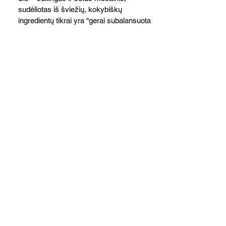
sudėliotas iš šviežių, kokybiškų
ingredientų tikrai yra “gerai subalansuotas
maistas”. Sotus, gardintas marinuotomis
paprikomis, trupinta feta ir švelniu avokadų
kremu labai tik pietums ar nevėlyvai
vakarienei, o ypač – visiems vasaros
susibėgimams ant pievelės prie namų.
Nepamirškite ir gėrimų. Prie šio mėsainio
skaniai dera gaivus aviečių ir apelsinų
kokteilis.