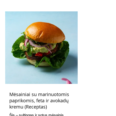
indeliuose.
Mėsainiai su marinuotomis
paprikomis, feta ir avokadų
kremu (Receptas)
Šis – sultingas ir sotus mėsainis,