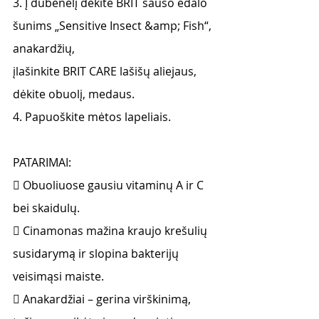
3. Į dubenėlį dėkite BRIT sauso ėdalo 
šunims „Sensitive Insect &amp; Fish“, 
anakardžių,
įlašinkite BRIT CARE lašišų aliejaus, 
dėkite obuolį, medaus.
4. Papuoškite mėtos lapeliais.
PATARIMAI:
 Obuoliuose gausiu vitaminų A ir C 
bei skaidulų.
 Cinamonas mažina kraujo krešulių 
susidarymą ir slopina bakterijų 
veisimąsi maiste.
 Anakardžiai – gerina virškinimą, 