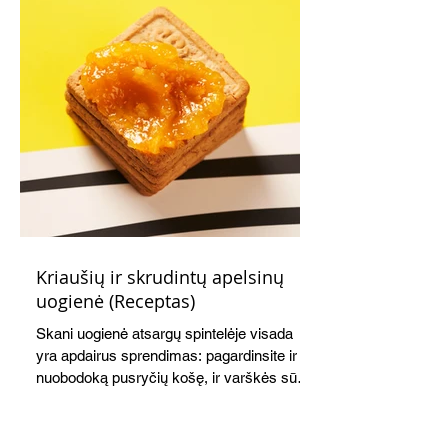
Kriaušių ir skrudintų apelsinų
uogienė (Receptas)
Skani uogienė atsargų spintelėje visada
yra apdairus sprendimas: pagardinsite ir
nuobodoką pusryčių košę, ir varškės sūrį,
o patiekę su mėgstamais sausainiais
pavaišinsite netikėtus svečius. Praktiškas
patarimas: laikykite uogienę nedideliuose