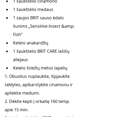
1 šaukštelio cinamono
1 šaukštelio medaus
1 saujos BRIT sauso ėdalo 
šunims „Sensitive Insect &amp; 
Fish“
Keleto anakardžių
1 šaukštelio BRIT CARE lašišų 
aliejaus
Keleto šviežių mėtos lapelių
1. Obuolius nuplaukite, išpjaukite 
sėklytes, apibarstykite cinamonu ir 
apliekite medumi.
2. Dėkite kepti į orkaitę 160 temp. 
apie 15 min.