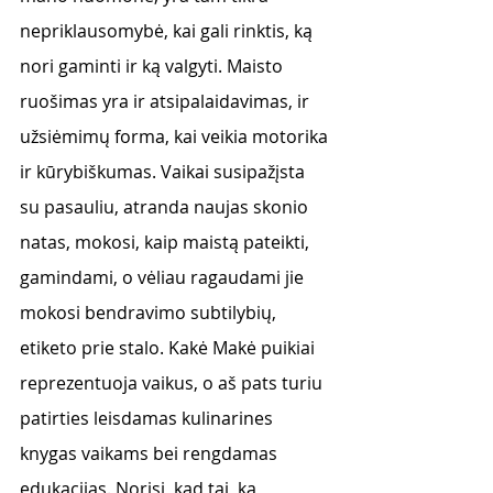
nepriklausomybė, kai gali rinktis, ką 
nori gaminti ir ką valgyti. Maisto 
ruošimas yra ir atsipalaidavimas, ir 
užsiėmimų forma, kai veikia motorika 
ir kūrybiškumas. Vaikai susipažįsta 
su pasauliu, atranda naujas skonio 
natas, mokosi, kaip maistą pateikti, 
gamindami, o vėliau ragaudami jie 
mokosi bendravimo subtilybių, 
etiketo prie stalo. Kakė Makė puikiai 
reprezentuoja vaikus, o aš pats turiu 
patirties leisdamas kulinarines 
knygas vaikams bei rengdamas 
edukacijas. Norisi, kad tai, ką 