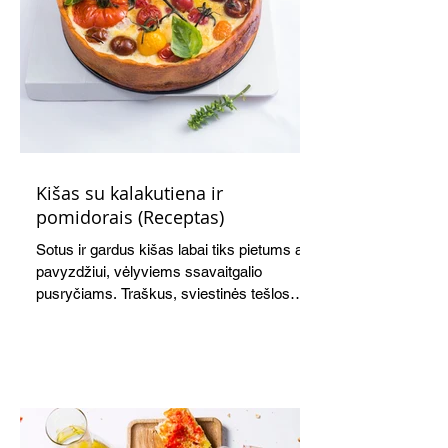
Kišas su kalakutiena ir
pomidorais (Receptas)
Sotus ir gardus kišas labai tiks pietums ar,
pavyzdžiui, vėlyviems ssavaitgalio
pusryčiams. Traškus, sviestinės tešlos
pagrindas, švelnus kiaušinių ir grietinės
įdaras, apskrudusi kalakutiena bei
pomidorai skaniai dera tarpusavyje. Nors
receptas ilgas, tačiau paruošti kišą nėra
sudėtinga. Skanus ir šiltas, ir šaltas.
Atvėsęs tampa tvirtesnis, todėl jį lengviau
gražiai supjaustyti. Net ir šaltas kišas tiks