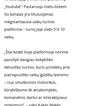
„Youtube“. Pastaruoju metu būtent 
šis kanalas yra tituluojamas 
mėgstamiausia vaikų turinio 
platforma – turinį joje stebi 9 iš 10 
vaikų.
„Štai kodėl šioje platformoje norime 
pasiūlyti daugiau kokybiško 
lietuviško turinio, kuris prisidėtų prie 
įvairiapusiško vaikų įgūdžių lavinimo 
– nuo smulkiosios motorikos, 
kūrybiškumo iki atsakomybės, 
komandinio darbo ar interaktyvaus 
mokymosi“, – sako Kakės Makės 