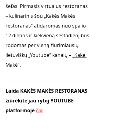
šefas. Pirmasis virtualus restoranas 
– kulinarinis šou „Kakės Makės 
restoranas“ atidaromas nuo spalio 
12 dienos ir kiekvieną šeštadienį bus 
rodomas per vieną žiūrimiausių 
lietuviškų „Youtube“ kanalų – 
„Kakė 
Makė“
.
Laida KAKĖS MAKĖS RESTORANAS 
žiūrėkite jau rytoj YOUTUBE 
platformoje 
čia