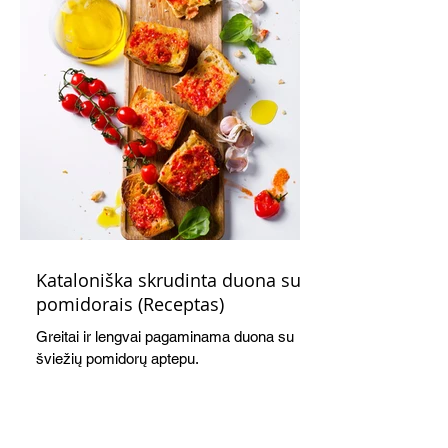
ir pusryčiams, ir pietų dėžutei, ir iškylai.
Kataloniška skrudinta duona su
pomidorais (Receptas)
Greitai ir lengvai pagaminama duona su
šviežių pomidorų aptepu.