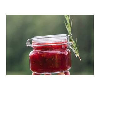
Grilio uogienė su pomidorais (15
minučių receptas)
Greitai paruošiama uogienė iš derliaus,
kurį duoda vasaros pabaiga: pomidorų ir