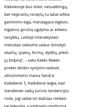
Kiekvienoje bus visko: nesudėtingų, 
bet neįprastų receptų su labai aiškia 
gaminimo eiga, mandagaus elgesio, 
higienos įpročių ugdymo ar etiketo 
taisyklių. Laidoje interaktyviais 
metodais sieksime vaikus išmokyti 
skaičių, spalvų, formų, dydžių, plėsti 
jų žodyną“, – sako Kakės Makės 
prekės ženklo vystymo vadovė, 
aštuonmečio mama Sandra 
Kalėdienė. S. Kalėdienė teigia, kad 
šiandienės vaikų turinio tendencijos 
rodo, jog vaikai vis dažniau renkasi 
ne televiziją, o interneto platformą 