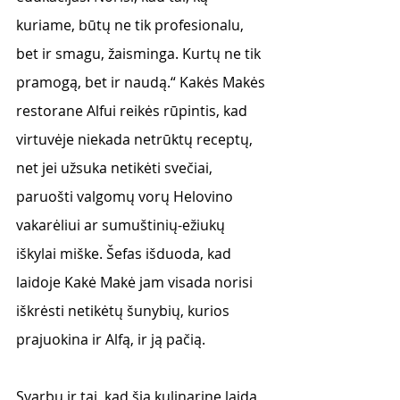
kuriame, būtų ne tik profesionalu, 
bet ir smagu, žaisminga. Kurtų ne tik 
pramogą, bet ir naudą.“ Kakės Makės 
restorane Alfui reikės rūpintis, kad 
virtuvėje niekada netrūktų receptų, 
net jei užsuka netikėti svečiai, 
paruošti valgomų vorų Helovino 
vakarėliui ar sumuštinių-ežiukų 
iškylai miške. Šefas išduoda, kad 
laidoje Kakė Makė jam visada norisi 
iškrėsti netikėtų šunybių, kurios 
prajuokina ir Alfą, ir ją pačią.
Svarbu ir tai, kad šią kulinarinę laidą 