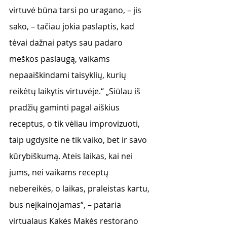
virtuvė būna tarsi po uragano, – jis 
sako, – tačiau jokia paslaptis, kad 
tėvai dažnai patys sau padaro 
meškos paslaugą, vaikams 
nepaaiškindami taisyklių, kurių 
reikėtų laikytis virtuvėje.“ „Siūlau iš 
pradžių gaminti pagal aiškius 
receptus, o tik vėliau improvizuoti, 
taip ugdysite ne tik vaiko, bet ir savo 
kūrybiškumą. Ateis laikas, kai nei 
jums, nei vaikams receptų 
nebereikės, o laikas, praleistas kartu, 
bus neįkainojamas“, – pataria 
virtualaus Kakės Makės restorano 