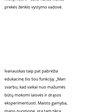
prekės ženklo vystymo vadovė.
Ivanauskas taip pat pabrėžia 
edukacinę šio šou funkciją: „Man 
svarbu, kad vaikai nuo mažumės 
būtų mokomi laisvės ir drąsos 
eksperimentuoti. Maisto gamyba, 
mano nuomone, yra tam tikra 