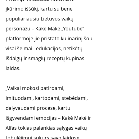
įkūrimo iššūkį, kartu su bene 
populiariausiu Lietuvos vaikų 
personažu – Kake Make „Youtube“ 
platformoje jie pristato kulinarinį šou 
visai šeimai –edukacijos, netikėtų 
išdaigų ir smagių receptų kupinas 
laidas.
„Vaikai mokosi patirdami, 
imituodami, kartodami, stebėdami, 
dalyvaudami procese, kartu 
išgyvendami emocijas – Kakė Makė ir 
Alfas tokias palankias sąlygas vaikų 
tobulėjimui sukurs savo laidose. 