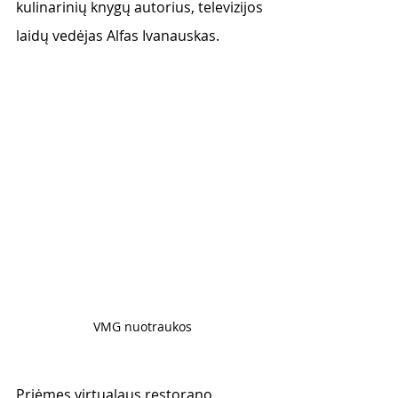
kulinarinių knygų autorius, televizijos 
laidų vedėjas Alfas Ivanauskas.
VMG nuotraukos
Priėmęs virtualaus restorano 