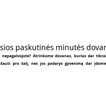
usios paskutinės minutės dova
 nepagalvojote? Atrinkome dovanas, kurias dar tikrai s
šauti pro šalį, nes jos padarys gyvenimą dar įdomesn