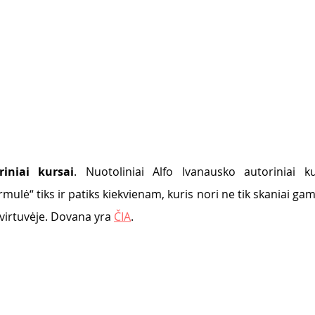
riniai kursai
. Nuotoliniai Alfo Ivanausko autoriniai kul
ulė“ tiks ir patiks kiekvienam, kuris nori ne tik skaniai gamint
 virtuvėje. Dovana yra 
ČIA
.