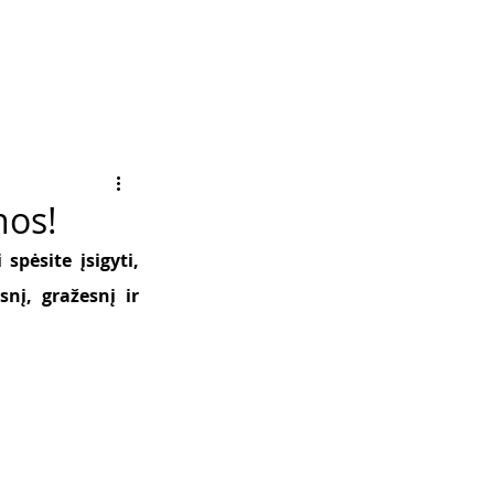
nos!
pėsite įsigyti, 
į, gražesnį ir 