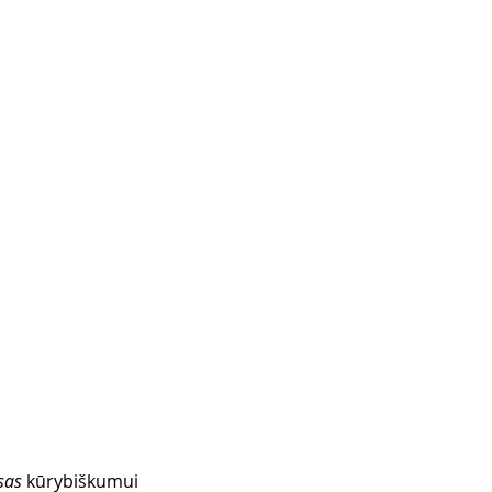
sas
 kūrybiškumui 