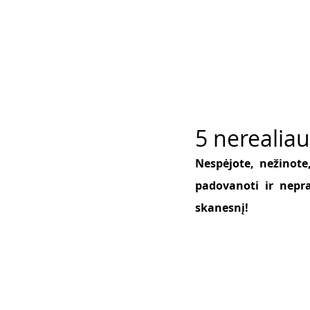
5 nerealia
Nespėjote, nežinote,
padovanoti ir nepra
skanesnį! 