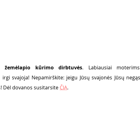
ų žemėlapio kūrimo dirbtuvės
. Labiausiai moterims
irgi svajoja! Nepamirškite: jeigu Jūsų svajonės Jūsų negąsdi
 Dėl dovanos susitarsite 
ČIA
.