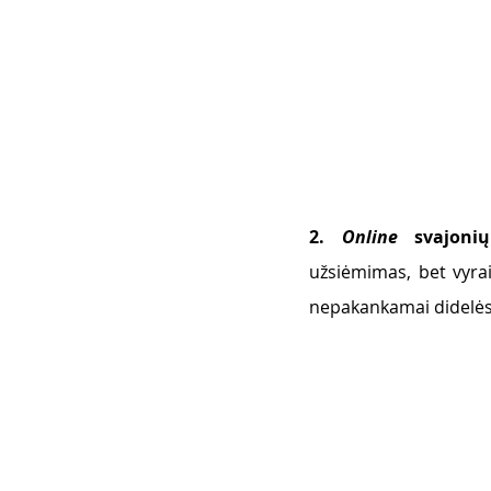
2. 
Online 
svajoni
užsiėmimas, bet vyrai 
nepakankamai didelės!