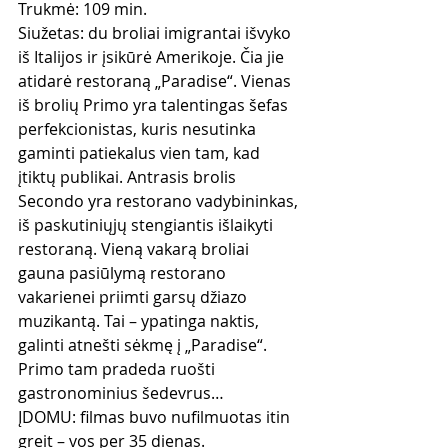
Trukmė: 109 min.
Siužetas: du broliai imigrantai išvyko 
iš Italijos ir įsikūrė Amerikoje. Čia jie 
atidarė restoraną „Paradise“. Vienas 
iš brolių Primo yra talentingas šefas 
perfekcionistas, kuris nesutinka 
gaminti patiekalus vien tam, kad 
įtiktų publikai. Antrasis brolis 
Secondo yra restorano vadybininkas, 
iš paskutiniųjų stengiantis išlaikyti 
restoraną. Vieną vakarą broliai 
gauna pasiūlymą restorano 
vakarienei priimti garsų džiazo 
muzikantą. Tai – ypatinga naktis, 
galinti atnešti sėkmę į „Paradise“. 
Primo tam pradeda ruošti 
gastronominius šedevrus…
ĮDOMU: filmas buvo nufilmuotas itin 
greit – vos per 35 dienas.