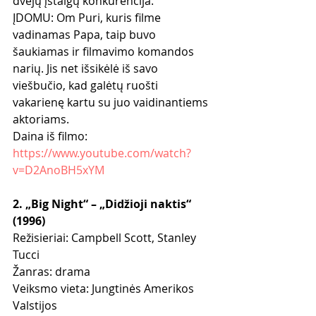
dvejų įstaigų konkurencija.
ĮDOMU: Om Puri, kuris filme 
vadinamas Papa, taip buvo 
šaukiamas ir filmavimo komandos 
narių. Jis net išsikėlė iš savo 
viešbučio, kad galėtų ruošti 
vakarienę kartu su juo vaidinantiems 
aktoriams.
Daina iš filmo: 
https://www.youtube.com/watch?
v=D2AnoBH5xYM
2. „Big Night“ – „Didžioji naktis“ 
(1996)
Režisieriai: Campbell Scott, Stanley 
Tucci
Žanras: drama
Veiksmo vieta: Jungtinės Amerikos 
Valstijos