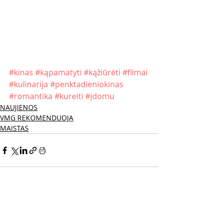
#kinas
#kąpamatyti
#kąžiūrėti
#filmai
#kulinarija
#penktadieniokinas
#romantika
#kureiti
#įdomu
NAUJIENOS
VMG REKOMENDUOJA
MAISTAS