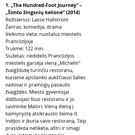
1. „The Hundred-Foot Journey“ – 
„Šimto žingsnių kelionė“ (2014)
Režisierius: Lasse Hallström
Žanras: komedija, drama
Veiksmo vieta: nuošalus miestelis 
Prancūzijoje
Trukmė: 122 min.
Siužetas: nedidelis Prancūzijos 
miestelis garsėja vieną „Michelin“ 
žvaigždutę turinčiu restoranu, 
kuriame apsilanko aukščiausi šalies 
vadovai ir pramogų pasaulio 
žvaigždės. Miesto gyventojai 
didžiuojasi šiuo restoranu ir jo 
savininke Malori. Vieną dieną į 
kaimynystę atsikrausto šeima iš 
Indijos ir įkuria savo restoraną. Taip 
prasideda netikėta, aštri ir smagi 