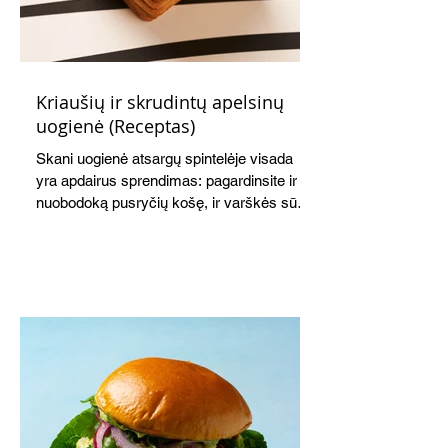
Kriaušių ir skrudintų apelsinų
uogienė (Receptas)
Skani uogienė atsargų spintelėje visada
yra apdairus sprendimas: pagardinsite ir
nuobodoką pusryčių košę, ir varškės sūrį,
o patiekę su mėgstamais sausainiais
pavaišinsite netikėtus svečius. Praktiškas
patarimas: laikykite uogienę nedideliuose
indeliuose.