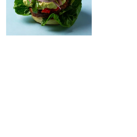
Mėsainiai su marinuotomis
paprikomis, feta ir avokadų
kremu (Receptas)
Šis – sultingas ir sotus mėsainis,
sudėliotas iš šviežių, kokybiškų
ingredientų tikrai yra “gerai subalansuotas
maistas”. Sotus, gardintas marinuotomis
paprikomis, trupinta feta ir švelniu avokadų
kremu labai tik pietums ar nevėlyvai
vakarienei, o ypač – visiems vasaros
susibėgimams ant pievelės prie namų.
Nepamirškite ir gėrimų. Prie šio mėsainio