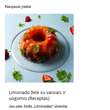
NERK Į SKONIŲ VASARĄ jį
Naujausi įrašai
sužadins!
Limonado želė su vaisiais ir
uogomis (Receptas)
Jau pats žodis „Limonadas“ skamba