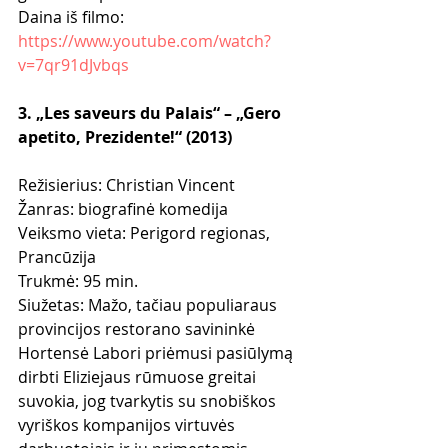
Daina iš filmo: 
https://www.youtube.com/watch?
v=7qr91dJvbqs
3. „Les saveurs du Palais“ – „Gero 
apetito, Prezidente!“ (2013)
Režisierius: Christian Vincent
Žanras: biografinė komedija
Veiksmo vieta: Perigord regionas, 
Prancūzija
Trukmė: 95 min.
Siužetas: Mažo, tačiau populiaraus 
provincijos restorano savininkė 
Hortensė Labori priėmusi pasiūlymą 
dirbti Eliziejaus rūmuose greitai 
suvokia, jog tvarkytis su snobiškos 
vyriškos kompanijos virtuvės 