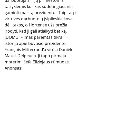
darbuotojais ir jų primestomis 
taisyklėmis kur kas sudėtingiau, nei 
gaminti maistą prezidentui. Taip tarp 
virtuvės darbuotojų įsiplieskia kova 
dėl įtakos, o Hortensė užsibrėžia 
įrodyti, kad ji gali atlaikyti bet ką.
ĮDOMU: Filmas paremtas tikra 
istorija apie buvusio prezidento 
François Mitterrand‘o virėją Danièle 
Mazet-Delpeuch. Ji tapo pirmąja 
moterimi šefe Eliziejaus rūmuose.
Anonsas: