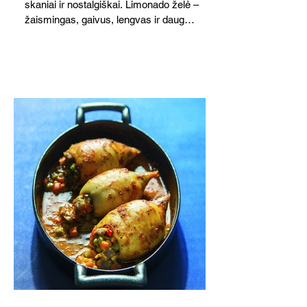
skaniai ir nostalgiškai. Limonado želė –
žaismingas, gaivus, lengvas ir daug
žadantis desertas, kuris tęsi visus savo
pažadus. Gaivus greipfrutų limonadas
subtiliai papildo saldžius vaisius, o ledų
kaušelis suteikia desertui ypatingo
švelnumo.