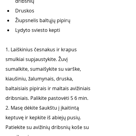
dribsnių
Druskos
Žiupsnelis baltųjų pipirų
Lydyto sviesto kepti
1. Laiškinius česnakus ir krapus 
smulkiai supjaustykite. Žuvį 
sumalkite, sumaišykite su varške, 
kiaušiniu, žalumynais, druska, 
baltaisiais pipirais ir maltais avižiniais 
dribsniais. Palikite pastovėti 5 6 min.
2. Masę dėkite šaukštu į įkaitintą 
keptuvę ir kepkite iš abiejų pusių. 
Patiekite su avižinių dribsnių koše su 