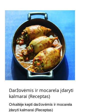
kaušelis suteikia desertui ypatingo
švelnumo.
Daržovėmis ir mocarela įdaryti
kalmarai (Receptas)
Orkaitėje kepti daržovėmis ir mocarela
įdaryti kalmarai (Receptas)