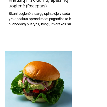
Kriaušių ir skrudintų apelsinų
uogienė (Receptas)
Skani uogienė atsargų spintelėje visada
yra apdairus sprendimas: pagardinsite ir
nuobodoką pusryčių košę, ir varškės sūrį,
o patiekę su mėgstamais sausainiais
pavaišinsite netikėtus svečius. Praktiškas
patarimas: laikykite uogienę nedideliuose
indeliuose.