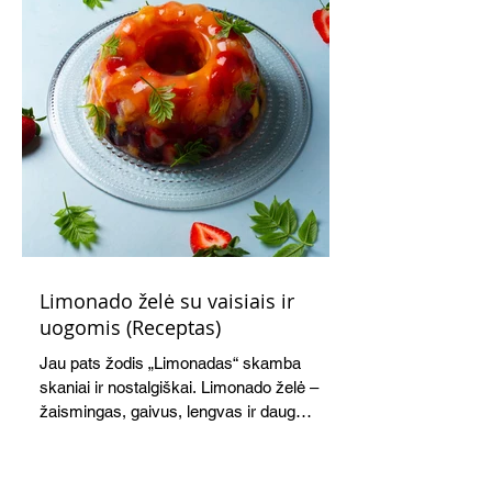
Limonado želė su vaisiais ir
uogomis (Receptas)
Jau pats žodis „Limonadas“ skamba
skaniai ir nostalgiškai. Limonado želė –
žaismingas, gaivus, lengvas ir daug
žadantis desertas, kuris tęsi visus savo
pažadus. Gaivus greipfrutų limonadas
subtiliai papildo saldžius vaisius, o ledų