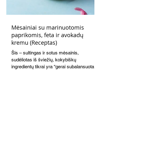
Mėsainiai su marinuotomis
paprikomis, feta ir avokadų
kremu (Receptas)
Šis – sultingas ir sotus mėsainis,
sudėliotas iš šviežių, kokybiškų
ingredientų tikrai yra “gerai subalansuotas
maistas”. Sotus, gardintas marinuotomis
paprikomis, trupinta feta ir švelniu avokadų
kremu labai tik pietums ar nevėlyvai
vakarienei, o ypač – visiems vasaros
susibėgimams ant pievelės prie namų.
Nepamirškite ir gėrimų. Prie šio mėsainio
skaniai dera gaivus aviečių ir apelsinų
kokteilis.