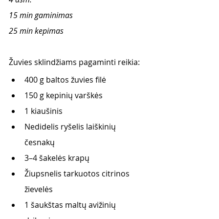
15 min gaminimas
25 min kepimas
Žuvies sklindžiams pagaminti reikia:
400 g baltos žuvies filė
150 g kepinių varškės
1 kiaušinis
Nedidelis ryšelis laiškinių 
česnakų
3–4 šakelės krapų
Žiupsnelis tarkuotos citrinos 
žievelės
1 šaukštas maltų avižinių 