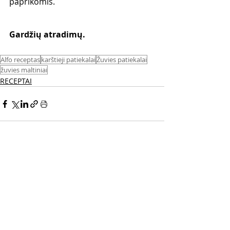
paprikomis.
Gardžių atradimų. 
Alfo receptas
karštieji patiekalai
Žuvies patiekalai
žuvies maltiniai
RECEPTAI