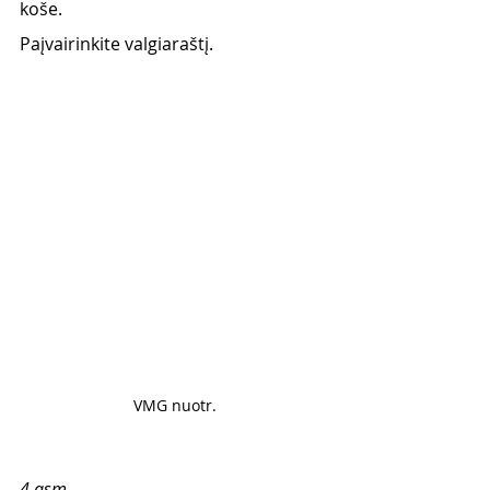
koše. 
Paįvairinkite valgiaraštį. 
VMG nuotr.
4 asm.