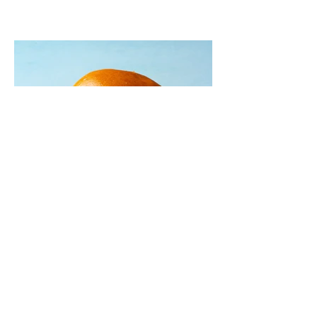
patarimas: laikykite uogienę nedideliuose
indeliuose.
Mėsainiai su marinuotomis
paprikomis, feta ir avokadų
kremu (Receptas)