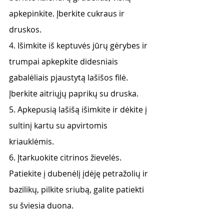
apkepinkite. Įberkite cukraus ir 
druskos. 
4. Išimkite iš keptuvės jūrų gėrybes ir 
trumpai apkepkite didesniais 
gabalėliais pjaustytą lašišos filė. 
Įberkite aitriųjų paprikų su druska. 
5. Apkepusią lašišą išimkite ir dėkite į 
sultinį kartu su apvirtomis 
kriauklėmis. 
6. Įtarkuokite citrinos žievelės. 
Patiekite į dubenėlį įdėję petražolių ir 
bazilikų, pilkite sriubą, galite patiekti 
su šviesia duona.