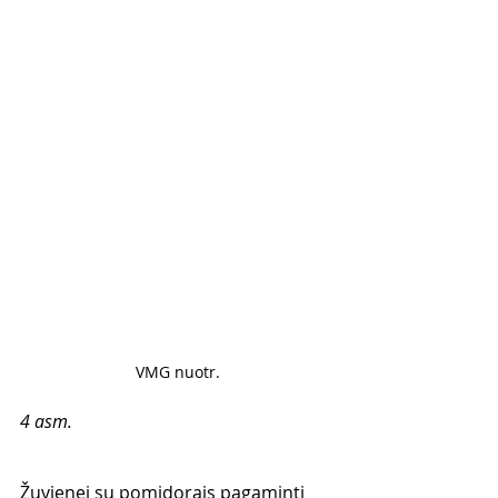
VMG nuotr.
4 asm.
Žuvienei su pomidorais pagaminti 