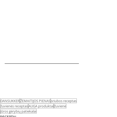
DANSUKKER
ŽEMAITIJOS PIENAS
sriubos receptas
žuvienės receptas
AUGA produktai
žuvienė
Jūros gėrybių patiekalai
RECEPTAI