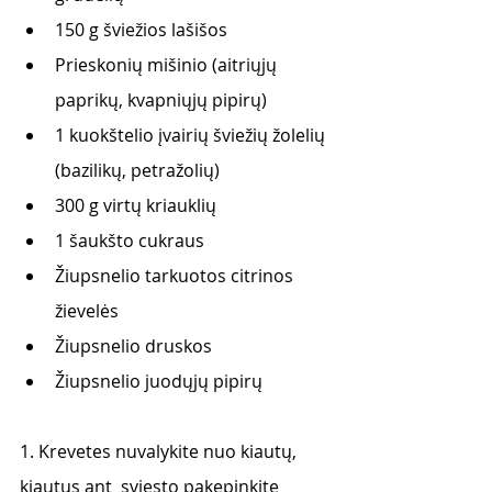
150 g šviežios lašišos
Prieskonių mišinio (aitriųjų 
paprikų, kvapniųjų pipirų)
1 kuokštelio įvairių šviežių žolelių 
(bazilikų, petražolių)
300 g virtų kriauklių 
1 šaukšto cukraus 
Žiupsnelio tarkuotos citrinos 
žievelės 
Žiupsnelio druskos
Žiupsnelio juodųjų pipirų 
1. Krevetes nuvalykite nuo kiautų, 
kiautus ant  sviesto pakepinkite 