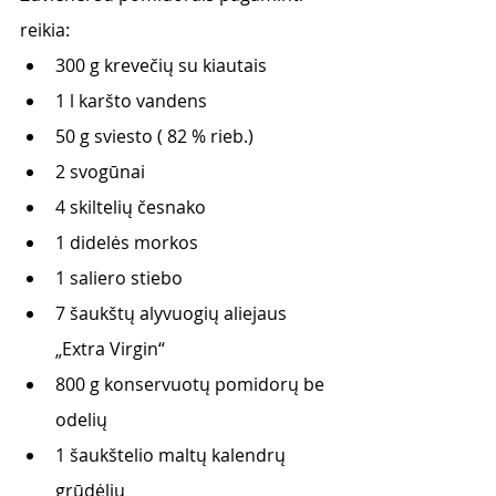
reikia:
300 g krevečių su kiautais 
1 l karšto vandens
50 g sviesto ( 82 % rieb.)
2 svogūnai 
4 skiltelių česnako
1 didelės morkos 
1 saliero stiebo 
7 šaukštų alyvuogių aliejaus 
„Extra Virgin“
800 g konservuotų pomidorų be 
odelių
1 šaukštelio maltų kalendrų 
grūdėlių