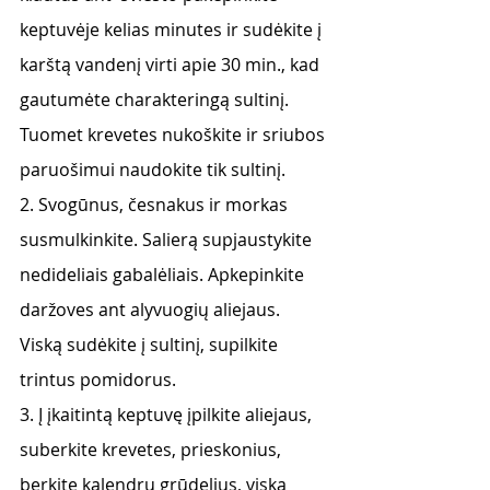
keptuvėje kelias minutes ir sudėkite į 
karštą vandenį virti apie 30 min., kad 
gautumėte charakteringą sultinį. 
Tuomet krevetes nukoškite ir sriubos 
paruošimui naudokite tik sultinį. 
2. Svogūnus, česnakus ir morkas 
susmulkinkite. Salierą supjaustykite 
nedideliais gabalėliais. Apkepinkite 
daržoves ant alyvuogių aliejaus. 
Viską sudėkite į sultinį, supilkite 
trintus pomidorus. 
3. Į įkaitintą keptuvę įpilkite aliejaus, 
suberkite krevetes, prieskonius, 
berkite kalendrų grūdelius, viską 