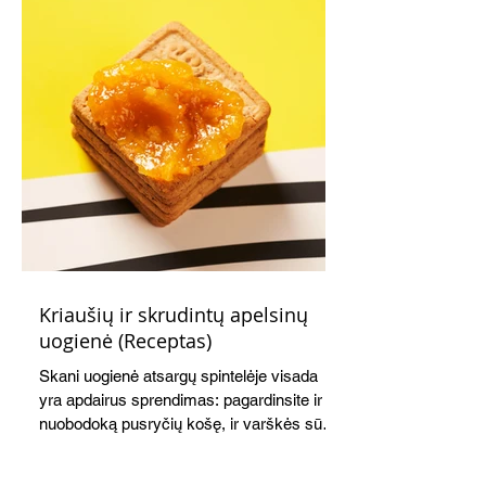
Kriaušių ir skrudintų apelsinų
uogienė (Receptas)
Skani uogienė atsargų spintelėje visada
yra apdairus sprendimas: pagardinsite ir
nuobodoką pusryčių košę, ir varškės sūrį,
o patiekę su mėgstamais sausainiais
pavaišinsite netikėtus svečius. Praktiškas