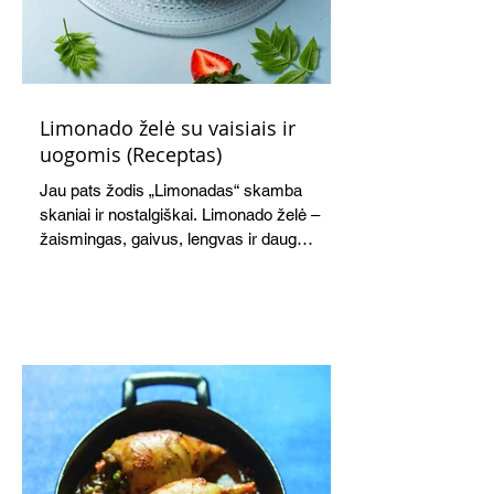
Limonado želė su vaisiais ir
uogomis (Receptas)
Jau pats žodis „Limonadas“ skamba
skaniai ir nostalgiškai. Limonado želė –
žaismingas, gaivus, lengvas ir daug
žadantis desertas, kuris tęsi visus savo
pažadus. Gaivus greipfrutų limonadas
subtiliai papildo saldžius vaisius, o ledų
kaušelis suteikia desertui ypatingo
švelnumo.