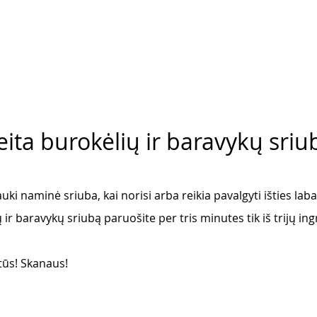
eita burokėlių ir baravykų sriu
auki naminė sriuba, kai norisi arba reikia pavalgyti išties labai
ų ir baravykų sriubą paruošite per tris minutes tik iš trijų ing
otūs! Skanaus
! 