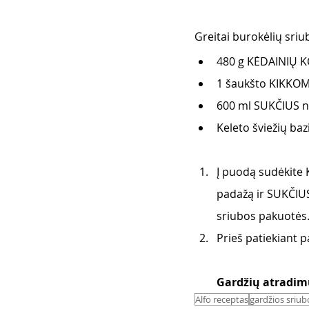
Greitai burokėlių sriub
480 g KĖDAINIŲ K
1 šaukšto KIKKO
600 ml SUKČIUS na
Keleto šviežių bazi
Į puodą sudėkite 
padažą ir SUKČIUS 
sriubos pakuotės.
Prieš patiekiant pa
Gardžių atradim
Alfo receptas
gardžios sriub