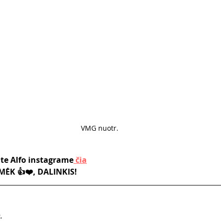
VMG nuotr. 
ite Alfo instagrame
 čia
ĖK 👍❤️, DALINKIS! 
. 