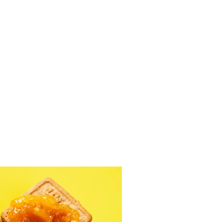
ušių ir skrudintų
sinų uogienė (Receptas)