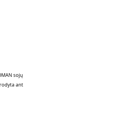
KOMAN sojų 
urodyta ant 