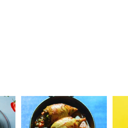
Daržovėmis ir mocarela
Kria
įdaryti kalmarai (Receptas)
apel