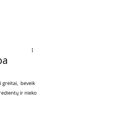
ba
 greitai,  beveik 
redientų ir nieko 