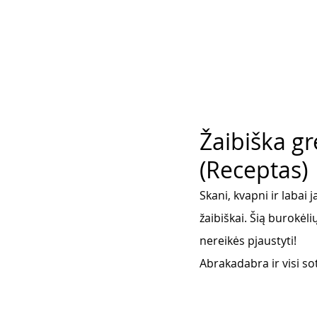
Žaibiška gr
(Receptas)
Skani, kvapni ir labai j
žaibiškai. Šią burokėli
nereikės pjaustyti!
Abrakadabra ir visi s