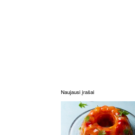
Limonado želė su vaisiais ir
uogomis (Receptas)
Naujausi įrašai