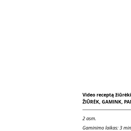
Video receptą žiūrėk
ŽIŪRĖK, GAMINK, PAM
2 asm.
Gaminimo laikas: 3 min