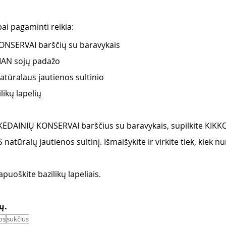
ai pagaminti reikia: 
ONSERVAI barščių su baravykais
MAN sojų padažo
tūralaus jautienos sultinio 
likų lapelių 
KĖDAINIŲ KONSERVAI barščius su baravykais, supilkite KIK
natūralų jautienos sultinį. Išmaišykite ir virkite tiek, kiek n
  
puoškite bazilikų lapeliais. 
ų.
os
sukčius