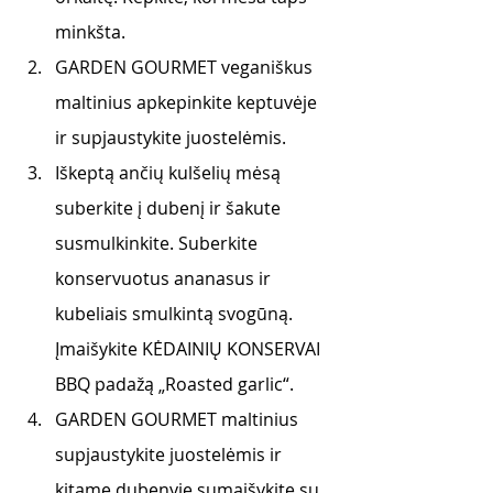
minkšta.
GARDEN GOURMET veganiškus 
maltinius apkepinkite keptuvėje 
ir supjaustykite juostelėmis.
Iškeptą ančių kulšelių mėsą 
suberkite į dubenį ir šakute 
susmulkinkite. Suberkite 
konservuotus ananasus ir 
kubeliais smulkintą svogūną. 
Įmaišykite KĖDAINIŲ KONSERVAI 
BBQ padažą „Roasted garlic“.
GARDEN GOURMET maltinius 
supjaustykite juostelėmis ir 
kitame dubenyje sumaišykite su 