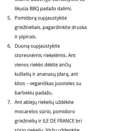
likusia BBQ padažo dalimi.
Pomidorą supjaustykite 
griežinėliais, pagardinkite druska 
ir pipirais.
Duoną supjaustykite 
storesnėmis riekelėmis. Ant 
vienos riekės dėkite ančių 
kulšelių ir ananasų įdarą, ant 
kitos – veganiškas juosteles su 
barbekiu padažu.
Ant abiejų riekelių uždėkite 
mocarelos sūrio, pomidoro 
griežinėlių ir ILE DE FRANCE bri 
sūrio riekelių. Viršų uždenkite 