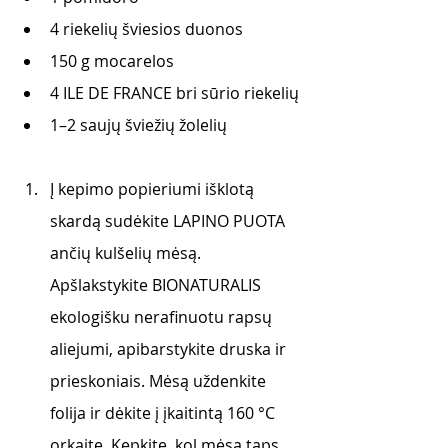
4 riekelių šviesios duonos
150 g mocarelos
4 ILE DE FRANCE bri sūrio riekelių
1–2 saujų šviežių žolelių 
Į kepimo popieriumi išklotą 
skardą sudėkite LAPINO PUOTA 
ančių kulšelių mėsą. 
Apšlakstykite BIONATURALIS 
ekologišku nerafinuotu rapsų 
aliejumi, apibarstykite druska ir 
prieskoniais. Mėsą uždenkite 
folija ir dėkite į įkaitintą 160 °C 
orkaitę. Kepkite, kol mėsa taps 