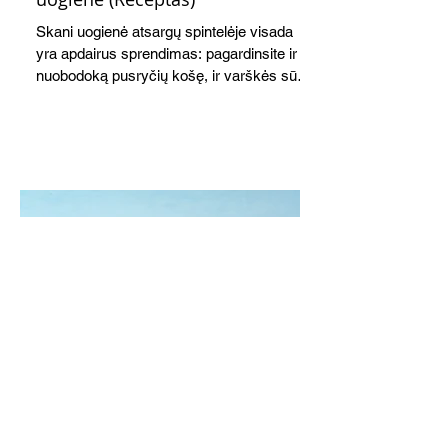
Skani uogienė atsargų spintelėje visada
yra apdairus sprendimas: pagardinsite ir
nuobodoką pusryčių košę, ir varškės sūrį,
o patiekę su mėgstamais sausainiais
pavaišinsite netikėtus svečius. Praktiškas
patarimas: laikykite uogienę nedideliuose
indeliuose.