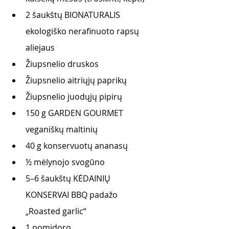
2 šaukštų BIONATURALIS 
ekologiško nerafinuoto rapsų 
aliejaus 
Žiupsnelio druskos
Žiupsnelio aitriųjų paprikų
Žiupsnelio juodųjų pipirų 
150 g GARDEN GOURMET 
veganiškų maltinių 
40 g konservuotų ananasų 
½ 
mėlynojo svogūno
5–6 šaukštų KĖDAINIŲ 
KONSERVAI BBQ padažo 
„Roasted garlic“
1 pomidoro 