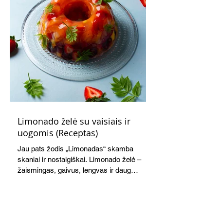
Limonado želė su vaisiais ir
uogomis (Receptas)
Jau pats žodis „Limonadas“ skamba
skaniai ir nostalgiškai. Limonado želė –
žaismingas, gaivus, lengvas ir daug
žadantis desertas, kuris tęsi visus savo
pažadus. Gaivus greipfrutų limonadas
subtiliai papildo saldžius vaisius, o ledų
kaušelis suteikia desertui ypatingo