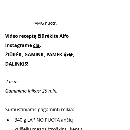
VMG nuotr. 
Video receptą žiūrėkite Alfo 
instagrame 
čia
.
ŽIŪRĖK, GAMINK, PAMĖK 👍❤️, 
DALINKIS!
2 asm. 
Gaminimo laikas: 25 min. 
Sumuštiniams pagaminti reikia:
340 g LAPINO PUOTA ančių 
kulšelių mėsos (troškinti, kepti)