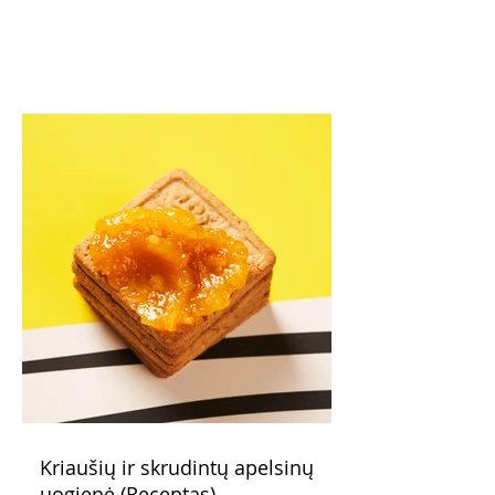
Kriaušių ir skrudintų apelsinų
uogienė (Receptas)