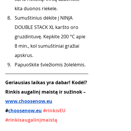
kita duonos riekele.
Sumuštinius dėkite į NINJA 
DOUBLE STACK XL karšto oro 
gruzdintuvę. Kepkite 200 °C apie 
8 min., kol sumuštiniai gražiai 
apskrus.
Papuoškite šviežiomis žolelėmis.
Geriausias laikas yra dabar! Kodėl? 
Rinkis augalinį maistą ir sužinok – 
www.choosenow.eu
#
choosenow.eu
#rinkisEU
#rinkisaugalinįmaistą