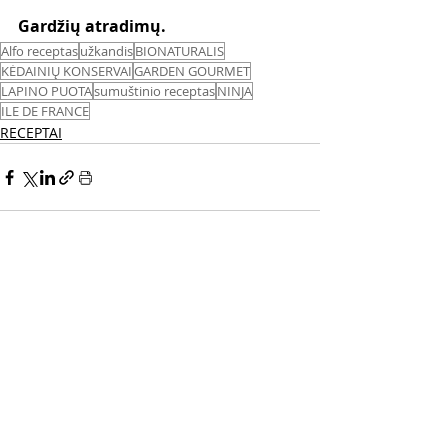
Gardžių atradimų. 
Alfo receptas
užkandis
BIONATURALIS
KĖDAINIŲ KONSERVAI
GARDEN GOURMET
LAPINO PUOTA
sumuštinio receptas
NINJA
ILE DE FRANCE
RECEPTAI