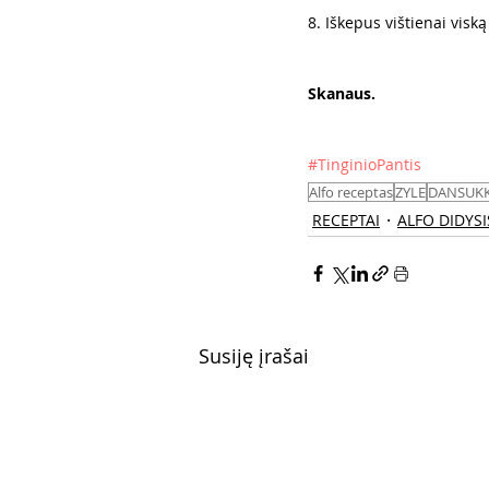
8. Iškepus vištienai visk
Skanaus. 
#TinginioPantis
Alfo receptas
ZYLE
DANSUK
RECEPTAI
ALFO DIDYSI
Susiję įrašai