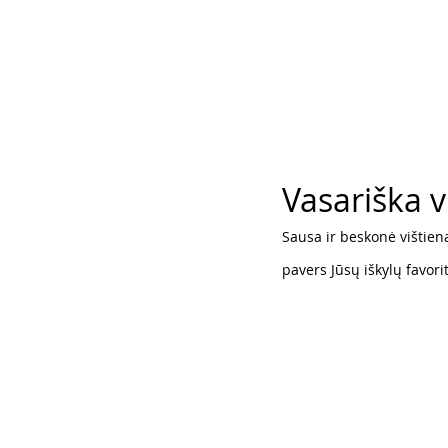
Vasariška v
Sausa ir beskonė vištiena
pavers Jūsų iškylų favori