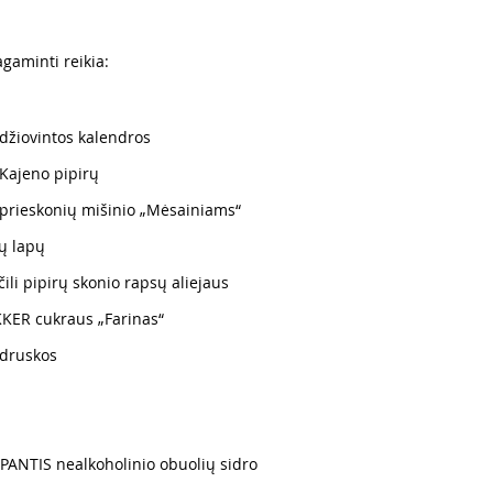
gaminti reikia:
džiovintos kalendros
Kajeno pipirų
prieskonių mišinio „Mėsainiams“
ų lapų
ili pipirų skonio rapsų aliejaus
KER cukraus „Farinas“
 druskos
 PANTIS nealkoholinio obuolių sidro