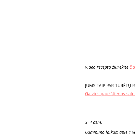
Video receptą žiūrėkite 
čia
JUMS TAIP PAR TURĖTŲ PA
Gaivios paukštienos salo
3–4 asm.
Gaminimo laikas: apie 1 v