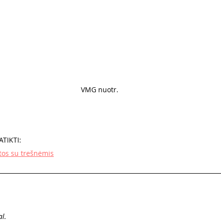
VMG nuotr. 
TIKTI:
tos su trešnėmis
al.