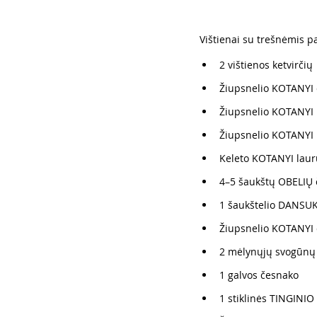
Vištienai su trešnėmis pa
2 vištienos ketvirčių
Žiupsnelio KOTANYI 
Žiupsnelio KOTANYI 
Žiupsnelio KOTANYI 
Keleto KOTANYI laur
4–5 šaukštų OBELIŲ č
1 šaukštelio DANSUK
Žiupsnelio KOTANYI
2 mėlynųjų svogūnų
1 galvos česnako
1 stiklinės TINGINIO