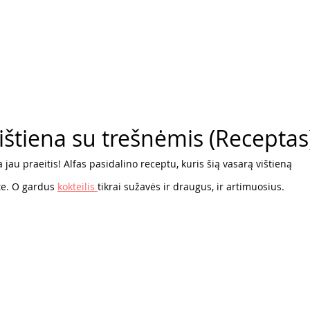
ištiena su trešnėmis (Receptas
 jau praeitis! Alfas pasidalino receptu, kuris šią vasarą vištieną
te. O gardus 
kokteilis 
tikrai sužavės ir draugus, ir artimuosius.