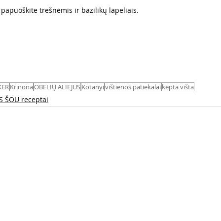
ą papuoškite trešnėmis ir bazilikų lapeliais.
KER
Krinona
OBELIŲ ALIEJUS
Kotanyi
vištienos patiekalai
kepta višta
S ŠOU receptai