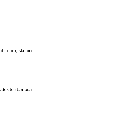
li pipirų skonio 
sudėkite stambiai 