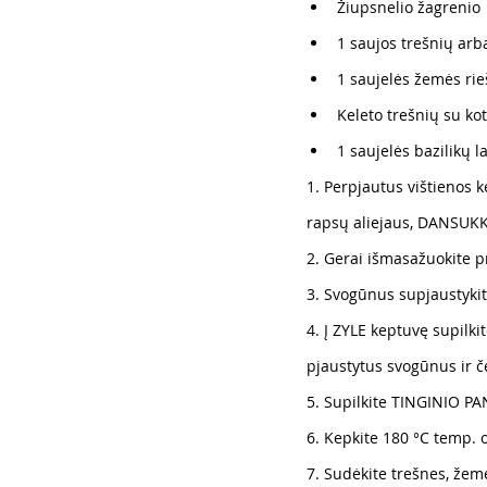
Žiupsnelio žagrenio
1 saujos trešnių arb
1 saujelės žemės ri
Keleto trešnių su ko
1 saujelės bazilikų 
1. Perpjautus vištienos k
rapsų aliejaus, DANSUKK
2. Gerai išmasažuokite p
3. Svogūnus supjaustykit
4. Į ZYLE keptuvę supilkit
pjaustytus svogūnus ir č
5. Supilkite TINGINIO PA
6. Kepkite 180 °C temp. 
7. Sudėkite trešnes, žemė