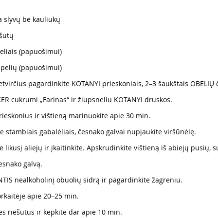
a slyvų be kauliukų
ešutų
teliais (papuošimui)
lapelių (papuošimui)
etvirčius pagardinkite KOTANYI prieskoniais, 2–3 šaukštais OBELIŲ či
ER cukrumi „Farinas“ ir žiupsneliu KOTANYI druskos.
rieskonius ir vištieną marinuokite apie 30 min.
e stambiais gabalėliais, česnako galvai nupjaukite viršūnėlę.
e likusį aliejų ir įkaitinkite. Apskrudinkite vištieną iš abiejų pusių, 
esnako galvą.
NTIS nealkoholinį obuolių sidrą ir pagardinkite žagreniu.
orkaitėje apie 20–25 min.
s riešutus ir kepkite dar apie 10 min.