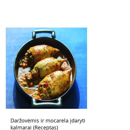
žadantis desertas, kuris tęsi visus savo
pažadus. Gaivus greipfrutų limonadas
subtiliai papildo saldžius vaisius, o ledų
kaušelis suteikia desertui ypatingo
švelnumo.
Daržovėmis ir mocarela įdaryti
kalmarai (Receptas)