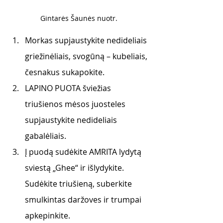
Gintarės Šaunės nuotr. 
Morkas supjaustykite nedideliais 
griežinėliais, svogūną – kubeliais, 
česnakus sukapokite.
LAPINO PUOTA šviežias 
triušienos mėsos juosteles 
supjaustykite nedideliais 
gabalėliais.
Į puodą sudėkite AMRITA lydytą 
sviestą „Ghee“ ir išlydykite. 
Sudėkite triušieną, suberkite 
smulkintas daržoves ir trumpai 
apkepinkite.