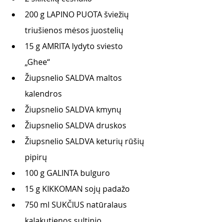
200 g LAPINO PUOTA šviežių 
triušienos mėsos juostelių 
15 g AMRITA lydyto sviesto 
„Ghee“ 
Žiupsnelio SALDVA maltos 
kalendros 
Žiupsnelio SALDVA kmynų
Žiupsnelio SALDVA druskos 
Žiupsnelio SALDVA keturių rūšių 
pipirų
100 g GALINTA bulguro 
15 g KIKKOMAN sojų padažo 
750 ml SUKČIUS natūralaus 
kalakutienos sultinio 