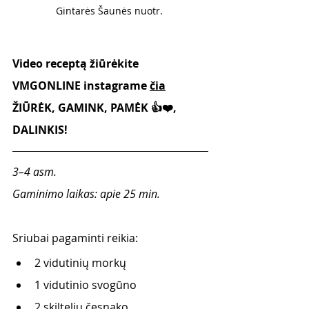
Gintarės Šaunės nuotr. 
Video receptą žiūrėkite 
VMGONLINE instagrame 
čia
ŽIŪRĖK, GAMINK, PAMĖK 👍❤️, 
DALINKIS!
3–4 asm. 
Gaminimo laikas: apie 25 min.
Sriubai pagaminti reikia:
2 vidutinių morkų 
1 vidutinio svogūno 
2 skiltelių česnako  