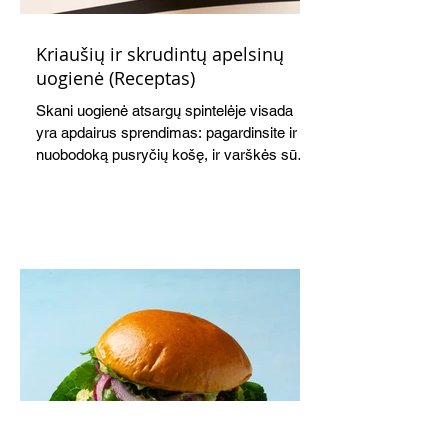
Kriaušių ir skrudintų apelsinų
uogienė (Receptas)
Skani uogienė atsargų spintelėje visada
yra apdairus sprendimas: pagardinsite ir
nuobodoką pusryčių košę, ir varškės sūrį,
o patiekę su mėgstamais sausainiais
pavaišinsite netikėtus svečius. Praktiškas
patarimas: laikykite uogienę nedideliuose
indeliuose.