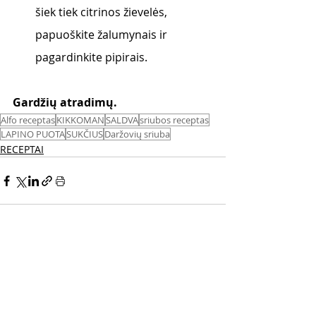
šiek tiek citrinos žievelės, 
papuoškite žalumynais ir 
pagardinkite pipirais.
Gardžių atradimų. 
Alfo receptas
KIKKOMAN
SALDVA
sriubos receptas
LAPINO PUOTA
SUKČIUS
Daržovių sriuba
RECEPTAI