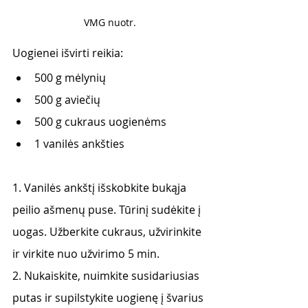
VMG nuotr.
Uogienei išvirti reikia:
500 g mėlynių
500 g aviečių
500 g cukraus uogienėms
1 vanilės ankšties
1. Vanilės ankštį išskobkite bukąja 
peilio ašmenų puse. Tūrinį sudėkite į 
uogas. Užberkite cukraus, užvirinkite 
ir virkite nuo užvirimo 5 min.
2. Nukaiskite, nuimkite susidariusias 
putas ir supilstykite uogienę į švarius 