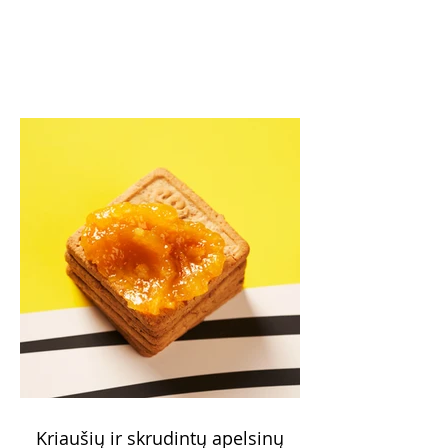
Kriaušių ir skrudintų apelsinų