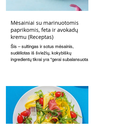
Mėsainiai su marinuotomis
paprikomis, feta ir avokadų
kremu (Receptas)
Šis – sultingas ir sotus mėsainis,
sudėliotas iš šviežių, kokybiškų
ingredientų tikrai yra “gerai subalansuotas
maistas”. Sotus, gardintas marinuotomis
paprikomis, trupinta feta ir švelniu avokadų
kremu labai tik pietums ar nevėlyvai
vakarienei, o ypač – visiems vasaros
susibėgimams ant pievelės prie namų.
Nepamirškite ir gėrimų. Prie šio mėsainio
skaniai dera gaivus aviečių ir apelsinų
kokteilis.