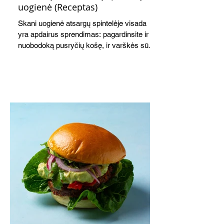
uogienė (Receptas)
Skani uogienė atsargų spintelėje visada
yra apdairus sprendimas: pagardinsite ir
nuobodoką pusryčių košę, ir varškės sūrį,
o patiekę su mėgstamais sausainiais
pavaišinsite netikėtus svečius. Praktiškas
patarimas: laikykite uogienę nedideliuose
indeliuose.