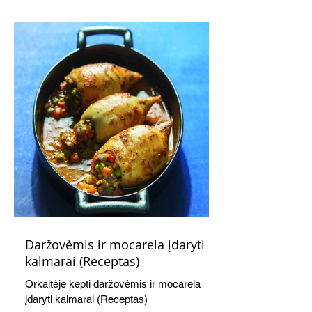
kaušelis suteikia desertui ypatingo
švelnumo.
Daržovėmis ir mocarela įdaryti
kalmarai (Receptas)
Orkaitėje kepti daržovėmis ir mocarela
įdaryti kalmarai (Receptas)