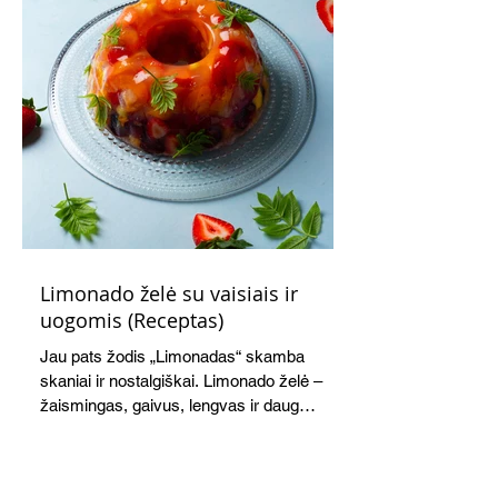
Limonado želė su vaisiais ir
uogomis (Receptas)
Jau pats žodis „Limonadas“ skamba
skaniai ir nostalgiškai. Limonado želė –
žaismingas, gaivus, lengvas ir daug
žadantis desertas, kuris tęsi visus savo
pažadus. Gaivus greipfrutų limonadas
subtiliai papildo saldžius vaisius, o ledų