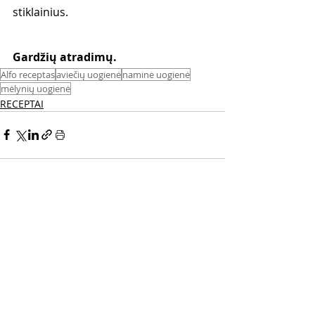
stiklainius. 
Gardžių atradimų. 
Alfo receptas
aviečių uogienė
naminė uogienė
mėlynių uogienė
RECEPTAI