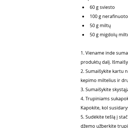
60 g sviesto 
100 g nerafinuot
50 g miltų 
50 g migdolų milt
1. Viename inde sumaišy
produktų dalį. Išmaišyk
2. Sumaišykite kartu n
kepimo miltelius ir dr
3. Sumaišykite skystąją 
4. Trupiniams sukapoki
Kapokite, kol susidary
5. Sudėkite tešlą į st
džemo užberkite trupi