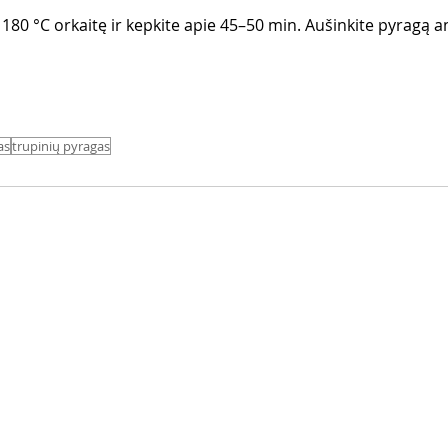
iki 180 °C orkaitę ir kepkite apie 45–50 min. Aušinkite pyragą a
as
trupinių pyragas