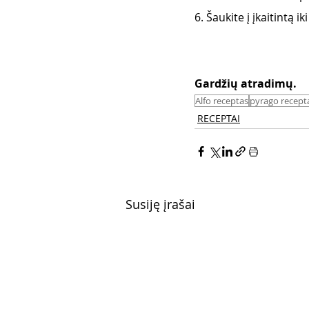
6. Šaukite į įkaitintą 
Gardžių atradimų. 
Alfo receptas
pyrago recept
RECEPTAI
Susiję įrašai