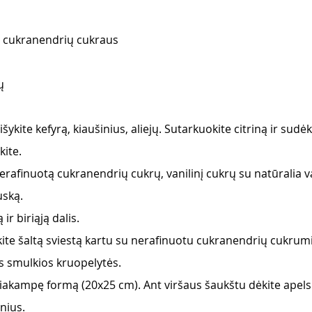
o cukranendrių cukraus 
ų 
kite kefyrą, kiaušinius, aliejų. Sutarkuokite citriną ir sudėki
ite. 
erafinuotą cukranendrių cukrų, vanilinį cukrų su natūralia va
uską. 
ir biriąją dalis. 
te šaltą sviestą kartu su nerafinuotu cukranendrių cukrumi i
s smulkios kruopelytės. 
ačiakampę formą (20x25 cm). Ant viršaus šaukštu dėkite apel
nius. 