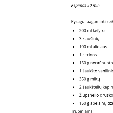
Kepimas 50 min 
Pyragui pagaminti reik
200 ml kefyro 
3 kiaušinių 
100 ml aliejaus 
1 citrinos 
150 g nerafinuot
1 šaukšto vanilini
350 g miltų 
2 šaukštelių kepim
Žiupsnelio drusko
150 g apelsinų d
Trupiniams: 