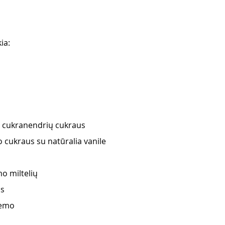
ia:
o cukranendrių cukraus 
o cukraus su natūralia vanile 
o miltelių 
s 
žemo 