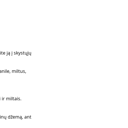
te ją į skystųjų 
nile, miltus, 
r miltais. 
sinų džemą, ant 