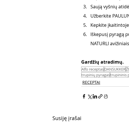
Saują vyšnių atidėk
Užberkite PAULUNS
Kepkite įkaitintoj
Iškepusį pyragą pu
NATURLI avižiniais
Gardžių atradimų.
Alfo receptas
DANSUKKER
Ž
trupinių pyragas
trupininis
RECEPTAI
Susiję įrašai