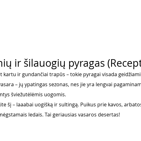
ių ir šilauogių pyragas (Recep
et kartu ir gundančiai trapūs – tokie pyragai visada geidžiami 
asara – jų ypatingas sezonas, nes jie yra lengvai pagaminami
antys šviežutėlėmis uogomis. 
te šį – laaabai uogišką ir sultingą. Puikus prie kavos, arbato
u mėgstamais ledais. Tai geriausias vasaros desertas!