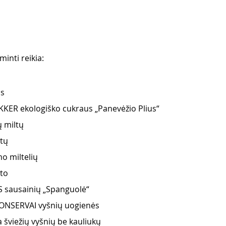
inti reikia:
s 
KER ekologiško cukraus „Panevėžio Plius“
 miltų 
tų 
o miltelių 
to 
S sausainių „Spanguolė“
ONSERVAI vyšnių uogienės 
 šviežių vyšnių be kauliukų 