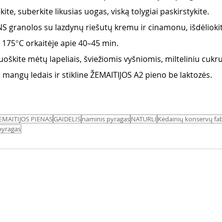
ite, suberkite likusias uogas, viską tolygiai paskirstykite.
 granolos su lazdynų riešutų kremu ir cinamonu, išdėliokit
e 175
°
C orkaitėje apie 40–45 min.  
oškite mėtų lapeliais, šviežiomis vyšniomis, milteliniu cukru
 mangų ledais ir stikline ŽEMAITIJOS A2 pieno be laktozės.
EMAITIJOS PIENAS
GAIDELIS
naminis pyragas
NATURLI
Kėdainių konservų fa
 pyragas