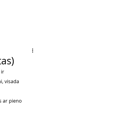
tas)
ir 
, visada 
s ar pieno 