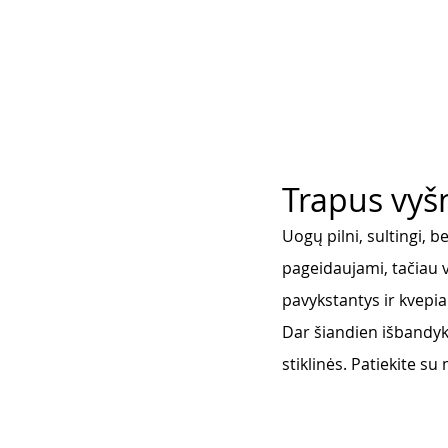
Trapus vyšn
Uogų pilni, sultingi, b
pageidaujami, tačiau v
pavykstantys ir kvepi
Dar šiandien išbandyki
stiklinės. Patiekite s