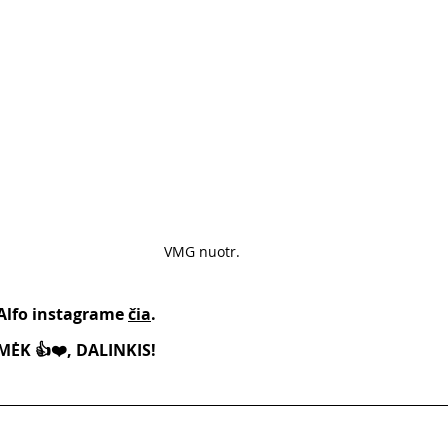
VMG nuotr. 
 Alfo instagrame 
čia
.
ĖK 👍❤️, DALINKIS!