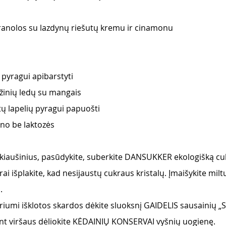
anolos su lazdynų riešutų kremu ir cinamonu
 pyragui apibarstyti 
žinių ledų su mangais 
tų lapelių pyragui papuošti
no be laktozės 
 kiaušinius, pasūdykite, suberkite DANSUKKER ekologišką cu
erai išplakite, kad nesijaustų cukraus kristalų. Įmaišykite mil
. 
iumi išklotos skardos dėkite sluoksnį GAIDELIS sausainių „
 ant viršaus dėliokite KĖDAINIŲ KONSERVAI vyšnių uogienę. 