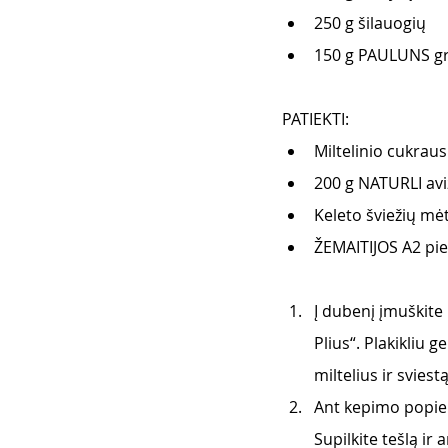
250 g šilauogių
150 g PAULUNS gr
PATIEKTI:
Miltelinio cukraus
200 g NATURLI avi
Keleto šviežių mė
ŽEMAITIJOS A2 pie
Į dubenį įmuškite
Plius“. Plakikliu g
miltelius ir sviestą
Ant kepimo popier
Supilkite tešlą ir