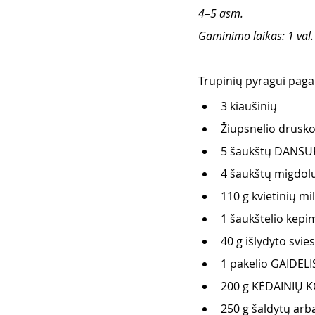
4–5 asm.
Gaminimo laikas: 1 val.
Trupinių pyragui pagam
3 kiaušinių
Žiupsnelio drusko
5 šaukštų DANSUK
4 šaukštų migdolų
110 g kvietinių mil
1 šaukštelio kepim
40 g išlydyto svies
1 pakelio GAIDELI
200 g KĖDAINIŲ K
250 g šaldytų arba