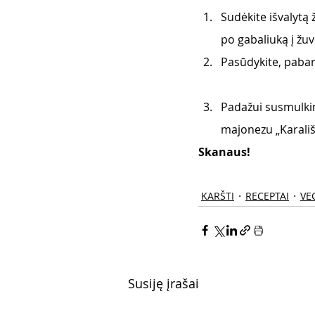
Sudėkite išvalytą ž
po gabaliuką į žuv
Pasūdykite, pabarst
Padažui susmulkin
majonezu „Karališk
Skanaus! 
KARŠTI
RECEPTAI
VEG
Susiję įrašai