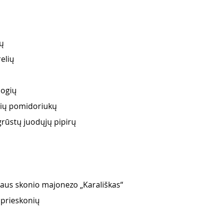
dų
relių
uogių
nių pomidoriukų
grūstų juodųjų pipirų
s skonio majonezo „Karališkas“
 prieskonių