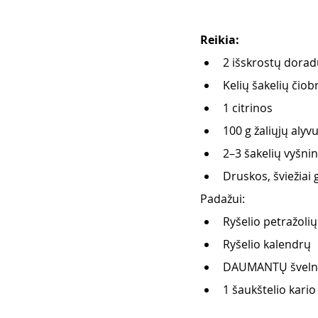
Reikia: 
2 išskrostų dora
Kelių šakelių čiob
1 citrinos
100 g žaliųjų alyv
2–3 šakelių vyšni
Druskos, šviežiai 
Padažui:
Ryšelio petražolių
Ryšelio kalendrų
DAUMANTŲ švelnau
1 šaukštelio kario