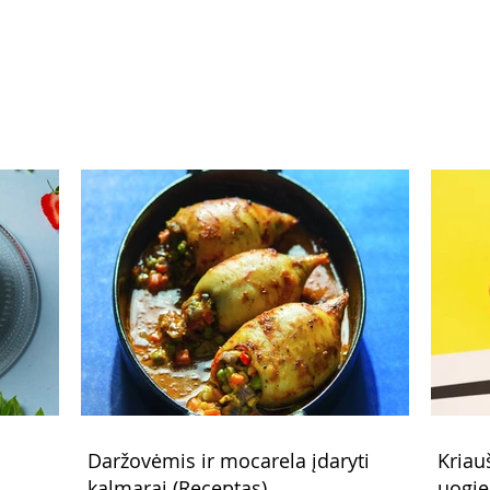
įdaryti kalmarai (Receptas)
apel
Daržovėmis ir mocarela įdaryti
Kriau
kalmarai (Receptas)
uogie