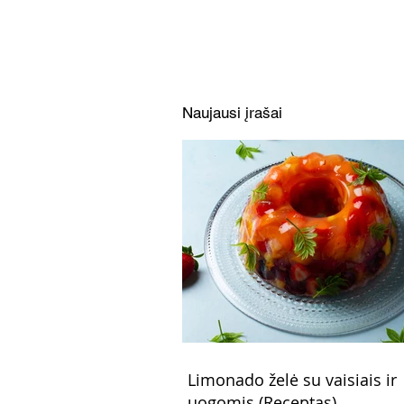
uogomis (Receptas)
Naujausi įrašai
Limonado želė su vaisiais ir
uogomis (Receptas)