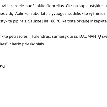
uvį į skardelę, sudėliokite čiobrelius. Citriną supjaustykite į 4
ies vidų. Aplinkui suberkite alyvuoges, sudėliokite vyšniniu
ykite pipirais. Šaukite į iki 180 °C įkaitintą orkaitę ir kepkit
kite petražoles ir kalendras, sumaišykite su DAUMANTŲ šv
as“ ir kario prieskoniais. 
'AI