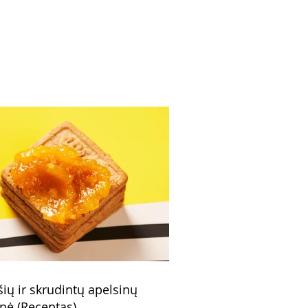
sinų uogienė (Receptas)
šių ir skrudintų apelsinų
nė (Receptas)