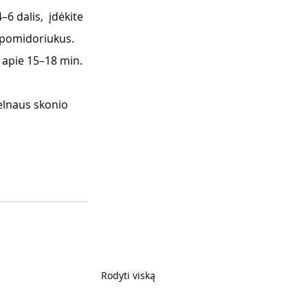
–6 dalis,  įdėkite 
s pomidoriukus. 
e apie 15–18 min. 
elnaus skonio 
Rodyti viską