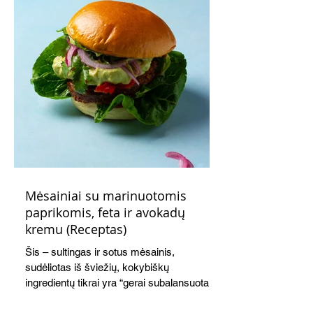
Mėsainiai su marinuotomis
paprikomis, feta ir avokadų
kremu (Receptas)
Šis – sultingas ir sotus mėsainis,
sudėliotas iš šviežių, kokybiškų
ingredientų tikrai yra “gerai subalansuotas
maistas”. Sotus, gardintas marinuotomis