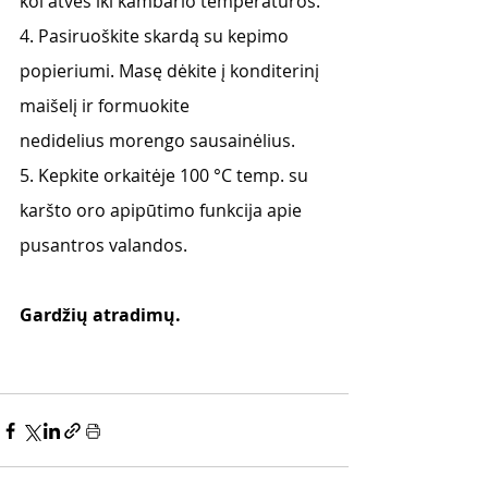
kol atvės iki kambario temperatūros.
4. Pasiruoškite skardą su kepimo 
popieriumi. Masę dėkite į konditerinį 
maišelį ir formuokite
nedidelius morengo sausainėlius.
5. Kepkite orkaitėje 100 °C temp. su 
karšto oro apipūtimo funkcija apie 
pusantros valandos.
Gardžių atradimų.