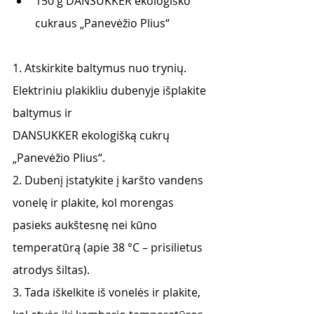
150 g DANSUKKER ekologiško 
cukraus „Panevėžio Plius“
1. Atskirkite baltymus nuo trynių. 
Elektriniu plakikliu dubenyje išplakite 
baltymus ir
DANSUKKER ekologišką cukrų 
„Panevėžio Plius“.
2. Dubenį įstatykite į karšto vandens 
vonelę ir plakite, kol morengas 
pasieks aukštesnę nei kūno
temperatūrą (apie 38 °C – prisilietus 
atrodys šiltas).
3. Tada iškelkite iš vonelės ir plakite, 