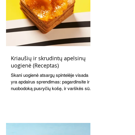
Kriaušių ir skrudintų apelsinų
uogienė (Receptas)
Skani uogienė atsargų spintelėje visada
yra apdairus sprendimas: pagardinsite ir
nuobodoką pusryčių košę, ir varškės sūrį,
o patiekę su mėgstamais sausainiais
pavaišinsite netikėtus svečius. Praktiškas
patarimas: laikykite uogienę nedideliuose
indeliuose.