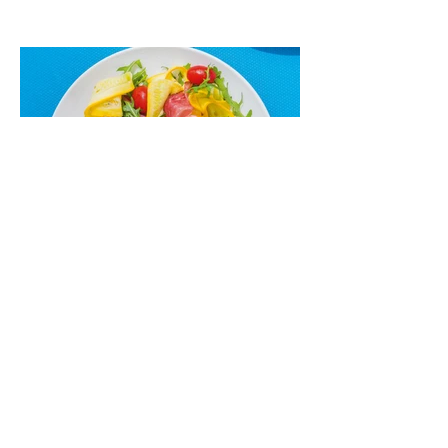
paprikomis, trupinta feta ir švelniu avokadų
kremu labai tik pietums ar nevėlyvai
vakarienei, o ypač – visiems vasaros
susibėgimams ant pievelės prie namų.
Nepamirškite ir gėrimų. Prie šio mėsainio
skaniai dera gaivus aviečių ir apelsinų
kokteilis.
Cukinijų ir vyšninių pomidorų
salotos (Receptas)
Labai vasariškos, gaivios, subalansuotos.
Rinkitės jaunas, nedideles cukinijas. Jei