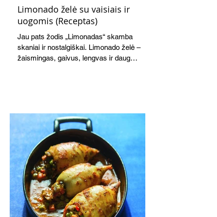
Limonado želė su vaisiais ir
uogomis (Receptas)
Jau pats žodis „Limonadas“ skamba
skaniai ir nostalgiškai. Limonado želė –
žaismingas, gaivus, lengvas ir daug
žadantis desertas, kuris tęsi visus savo
pažadus. Gaivus greipfrutų limonadas
subtiliai papildo saldžius vaisius, o ledų
kaušelis suteikia desertui ypatingo
švelnumo.