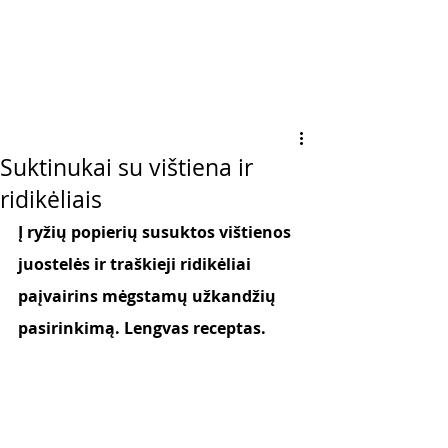
Suktinukai su vištiena ir
ridikėliais
Į ryžių popierių susuktos vištienos 
juostelės ir traškieji ridikėliai 
paįvairins mėgstamų užkandžių 
pasirinkimą. Lengvas receptas. 