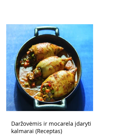
pažadus. Gaivus greipfrutų limonadas
subtiliai papildo saldžius vaisius, o ledų
kaušelis suteikia desertui ypatingo
švelnumo.
Daržovėmis ir mocarela įdaryti
kalmarai (Receptas)