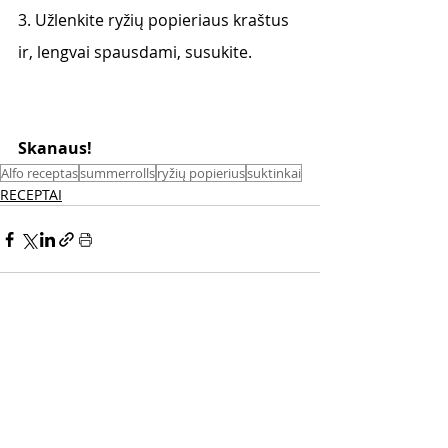
3. Užlenkite ryžių popieriaus kraštus 
ir, lengvai spausdami, susukite.
Skanaus! 
Alfo receptas
summerrolls
ryžių popierius
suktinkai
RECEPTAI