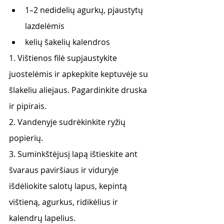
1–2 nedidelių agurkų, pjaustytų 
lazdelėmis
kelių šakelių kalendros
1. Vištienos filė supjaustykite 
juostelėmis ir apkepkite keptuvėje su 
šlakeliu aliejaus. Pagardinkite druska 
ir pipirais.
2. Vandenyje sudrėkinkite ryžių 
popierių.
3. Suminkštėjusį lapą ištieskite ant 
švaraus paviršiaus ir viduryje 
išdėliokite salotų lapus, kepintą 
vištieną, agurkus, ridikėlius ir 
kalendrų lapelius.