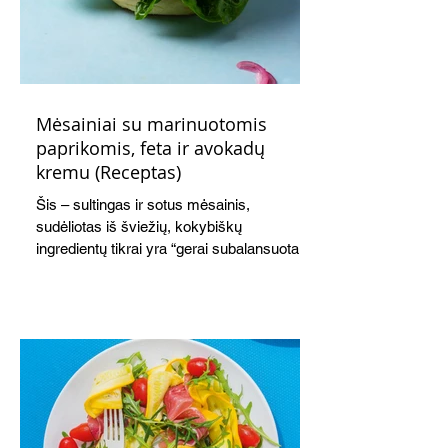
Mėsainiai su marinuotomis
paprikomis, feta ir avokadų
kremu (Receptas)
Šis – sultingas ir sotus mėsainis,
sudėliotas iš šviežių, kokybiškų
ingredientų tikrai yra “gerai subalansuotas
maistas”. Sotus, gardintas marinuotomis
paprikomis, trupinta feta ir švelniu avokadų
kremu labai tik pietums ar nevėlyvai
vakarienei, o ypač – visiems vasaros
susibėgimams ant pievelės prie namų.
Nepamirškite ir gėrimų. Prie šio mėsainio
skaniai dera gaivus aviečių ir apelsinų
kokteilis.