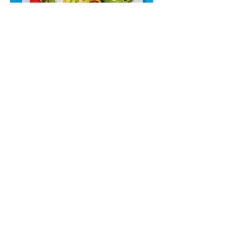
Cukinijų ir vyšninių pomidorų
salotos (Receptas)
Labai vasariškos, gaivios, subalansuotos.
Rinkitės jaunas, nedideles cukinijas. Jei
norėtųsi sotesnio patiekalo, įdėkite buratos
ar mocarelos, pabarstykite skrudintomis
kedrinėmis pinijomis, patiekite su pilno
grūdo duona arba virtu perliniu kuskusu.