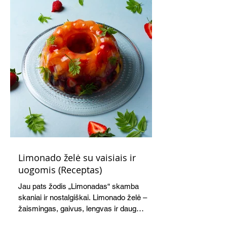
Limonado želė su vaisiais ir
uogomis (Receptas)
Jau pats žodis „Limonadas“ skamba
skaniai ir nostalgiškai. Limonado želė –
žaismingas, gaivus, lengvas ir daug
žadantis desertas, kuris tęsi visus savo