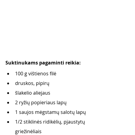
Suktinukams pagaminti reikia:
100 g vištienos filė
druskos, pipirų
šlakelio aliejaus
2 ryžių popieriaus lapų
1 saujos mėgstamų salotų lapų
1/2 stiklinės ridikėlių, pjaustytų 
griežinėliais