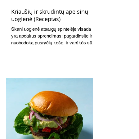
Kriaušių ir skrudintų apelsinų
uogienė (Receptas)
Skani uogienė atsargų spintelėje visada
yra apdairus sprendimas: pagardinsite ir
nuobodoką pusryčių košę, ir varškės sūrį,
o patiekę su mėgstamais sausainiais
pavaišinsite netikėtus svečius. Praktiškas
patarimas: laikykite uogienę nedideliuose
indeliuose.