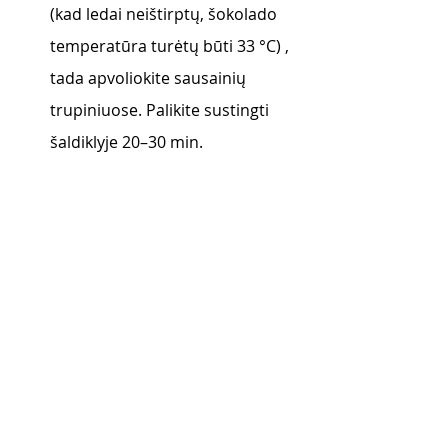
(kad ledai neištirptų, šokolado 
temperatūra turėtų būti 33 
°C
) , 
tada apvoliokite sausainių 
trupiniuose. Palikite sustingti 
šaldiklyje 20–30 min.