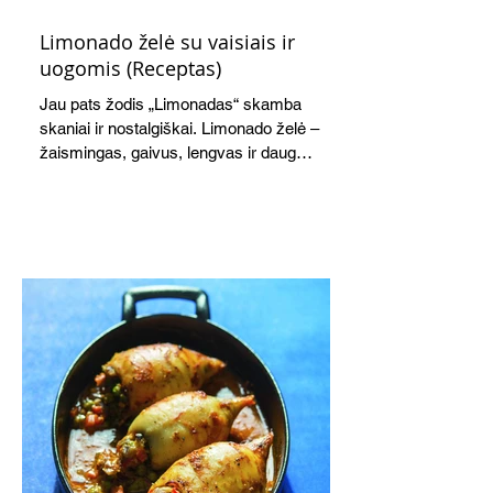
Limonado želė su vaisiais ir
uogomis (Receptas)
Jau pats žodis „Limonadas“ skamba
skaniai ir nostalgiškai. Limonado želė –
žaismingas, gaivus, lengvas ir daug
žadantis desertas, kuris tęsi visus savo
pažadus. Gaivus greipfrutų limonadas
subtiliai papildo saldžius vaisius, o ledų
kaušelis suteikia desertui ypatingo
švelnumo.