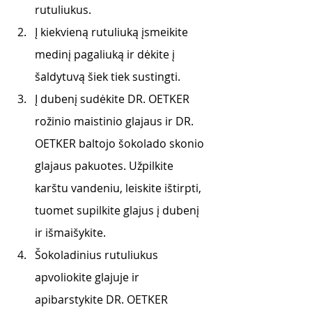
rutuliukus.
Į kiekvieną rutuliuką įsmeikite 
medinį pagaliuką ir dėkite į 
šaldytuvą šiek tiek sustingti.
Į dubenį sudėkite DR. OETKER 
rožinio maistinio glajaus ir DR. 
OETKER baltojo šokolado skonio 
glajaus pakuotes. Užpilkite 
karštu vandeniu, leiskite ištirpti, 
tuomet supilkite glajus į dubenį 
ir išmaišykite. 
Šokoladinius rutuliukus 
apvoliokite glajuje ir 
apibarstykite DR. OETKER 