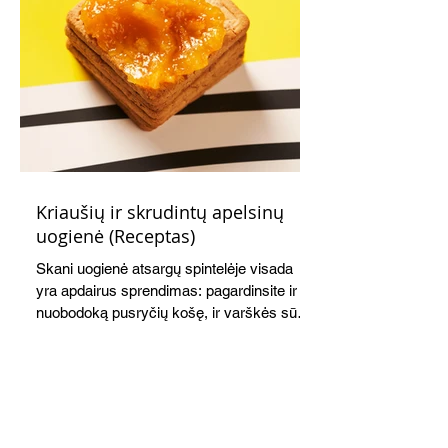
Kriaušių ir skrudintų apelsinų
uogienė (Receptas)
Skani uogienė atsargų spintelėje visada
yra apdairus sprendimas: pagardinsite ir
nuobodoką pusryčių košę, ir varškės sūrį,
o patiekę su mėgstamais sausainiais
pavaišinsite netikėtus svečius. Praktiškas
patarimas: laikykite uogienę nedideliuose
indeliuose.