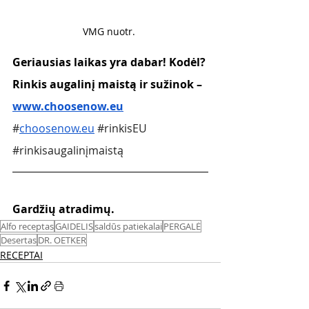
VMG nuotr. 
Geriausias laikas yra dabar! Kodėl? 
Rinkis augalinį maistą ir sužinok – 
www.choosenow.eu
#
choosenow.eu
#rinkisEU
#rinkisaugalinįmaistą
Gardžių atradimų. 
Alfo receptas
GAIDELIS
saldūs patiekalai
PERGALĖ
Desertas
DR. OETKER
RECEPTAI