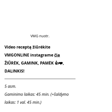
VMG nuotr.
Video receptą žiūrėkite 
VMGONLINE instagrame 
čia
ŽIŪRĖK, GAMINK, PAMĖK 👍❤️, 
DALINKIS!
5 asm. 
Gaminimo laikas: 45 min. (+šaldymo 
laikas: 1 val. 45 min.)