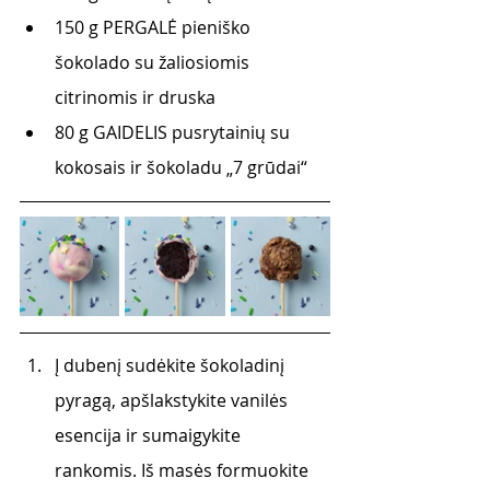
150 g PERGALĖ pieniško 
šokolado su žaliosiomis 
citrinomis ir druska
80 g GAIDELIS pusrytainių su 
kokosais ir šokoladu „7 grūdai“
Į dubenį sudėkite šokoladinį 
pyragą, apšlakstykite vanilės 
esencija ir sumaigykite 
rankomis. Iš masės formuokite 