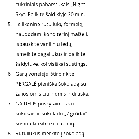
cukriniais pabarstukais „Night 
Sky“. Palikite šaldiklyje 20 min. 
Į silikoninę rutuliukų formelę, 
naudodami konditerinį maišelį, 
įspauskite vanilinių ledų, 
įsmeikite pagaliukus ir palikite 
šaldytuve, kol visiškai sustings.
Garų vonelėje ištirpinkite 
PERGALĖ pienišką šokoladą su 
žaliosiomis citrinomis ir druska.
GAIDELIS pusrytainius su 
kokosais ir šokoladu „7 grūdai“ 
susmulkinkite iki trupinių. 
Rutuliukus merkite į šokoladą 