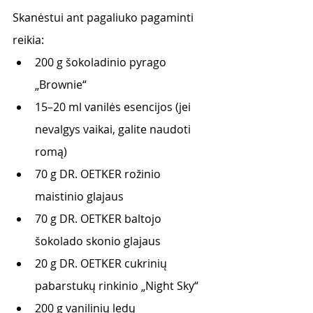
Skanėstui ant pagaliuko pagaminti 
reikia:
200 g šokoladinio pyrago 
„Brownie“
15–20 ml vanilės esencijos (jei 
nevalgys vaikai, galite naudoti 
romą) 
70 g DR. OETKER rožinio 
maistinio glajaus
70 g DR. OETKER baltojo 
šokolado skonio glajaus 
20 g DR. OETKER cukrinių 
pabarstukų rinkinio „Night Sky“
200 g vanilinių ledų