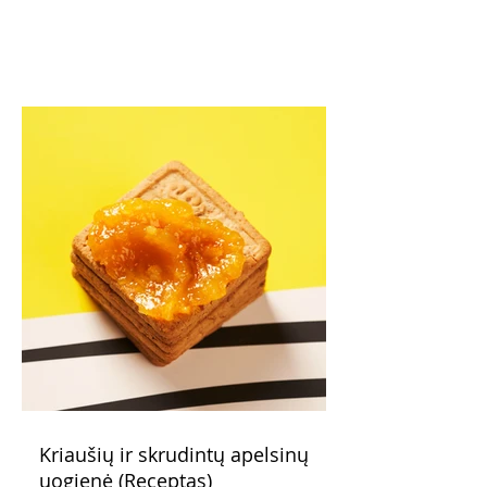
Kriaušių ir skrudintų apelsinų
uogienė (Receptas)