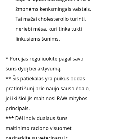
žmonėms kenksmingais vaistais. 
Tai mažai cholesterolio turinti, 
neriebi mėsa, kuri tinka tukti 
linkusiems šunims.
* Porcijas reguliuokite pagal savo 
šuns dydį bei aktyvumą. 
** Šis patiekalas yra puikus būdas 
pratinti šunį prie naujo sauso ėdalo, 
jei iki šiol jis maitinosi RAW mitybos 
principais.  
*** Dėl individualaus šuns 
maitinimo raciono visuomet 
pasitarkite su veterinaru ir 