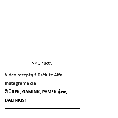
VMG nuotr.
Video receptą žiūrėkite Alfo 
Instagrame
 čia
ŽIŪRĖK, GAMINK, PAMĖK 👍❤️, 
DALINKIS!