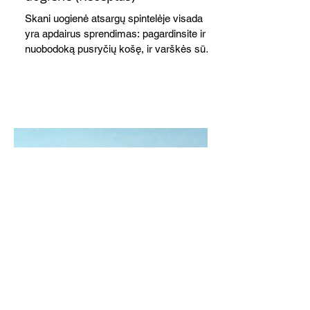
Skani uogienė atsargų spintelėje visada
yra apdairus sprendimas: pagardinsite ir
nuobodoką pusryčių košę, ir varškės sūrį,
o patiekę su mėgstamais sausainiais
pavaišinsite netikėtus svečius. Praktiškas
patarimas: laikykite uogienę nedideliuose
indeliuose.