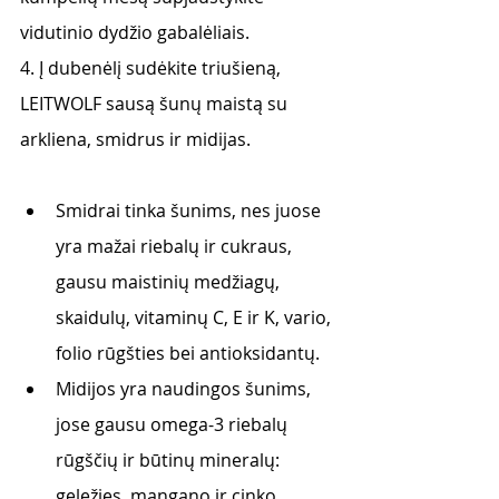
vidutinio dydžio gabalėliais. 
4. Į dubenėlį sudėkite triušieną, 
LEITWOLF sausą šunų maistą su 
arkliena, smidrus ir midijas. 
Smidrai tinka šunims, nes juose 
yra mažai riebalų ir cukraus, 
gausu maistinių medžiagų, 
skaidulų, vitaminų C, E ir K, vario, 
folio rūgšties bei antioksidantų. 
Midijos yra naudingos šunims, 
jose gausu omega-3 riebalų 
rūgščių ir būtinų mineralų: 
geležies, mangano ir cinko. 