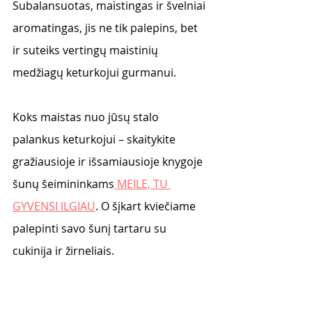
Subalansuotas, maistingas ir švelniai 
aromatingas, jis ne tik palepins, bet 
ir suteiks vertingų maistinių 
medžiagų keturkojui gurmanui.
Koks maistas nuo jūsų stalo 
palankus keturkojui – skaitykite 
gražiausioje ir išsamiausioje knygoje 
šunų šeimininkams
 MEILE, TU 
GYVENSI ILGIAU
. O šįkart kviečiame 
palepinti savo šunį tartaru su 
cukinija ir žirneliais. 