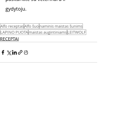
gydytoju.   
Alfo receptas
Alfo šuo
naminis maistas šunims
LAPINO PUOTA
maistas augintiniams
LEITWOLF
RECEPTAI