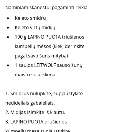
Naminiam skanėstui pagaminti reikia:
Keleto smidrų
Keleto virtų midijų
100 g LAPINO PUOTA triušienos 
kumpelių mėsos (kiekį derinkite 
pagal savo šuns mitybą)  
1 saujos LEITWOLF sauso šunų 
maisto su arkliena
1. Smidrus nulupkite, supjaustykite 
nedideliais gabalėliais. 
2. Midijas išimkite iš kiautų.
3. LAPINO PUOTA triušienos 
kumpelių mėsą supjaustykite 