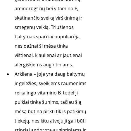
aminorūgščių bei vitamino B, 
skatinančio sveiką virškinimą ir 
smegenų veiklą. Triušienos 
baltymas sparčiai populiarėja, 
nes dažnai ši mėsa tinka 
vištienai, kiaulienai ar jautienai 
alergiškiems augintiniams. 
Arkliena – joje yra daug baltymų 
ir geležies, sveikiems raumenims 
reikalingo vitamino B, todėl ji 
puikiai tinka šunims, tačiau šią 
mėsą būtina pirkti tik iš patikimų 
tiekėjų, nes kitu atveju ji gali būti 
stipriai apdorota augintiniams ir 