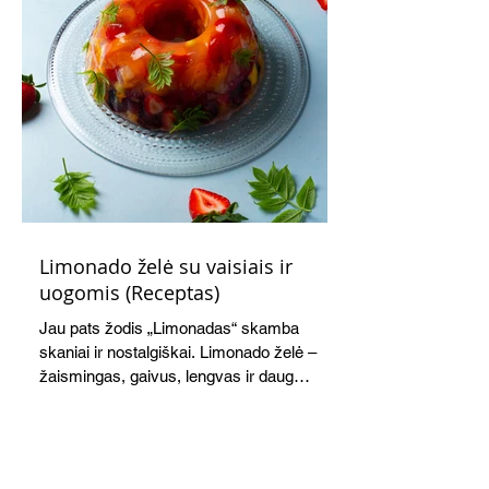
Limonado želė su vaisiais ir
uogomis (Receptas)
Jau pats žodis „Limonadas“ skamba
skaniai ir nostalgiškai. Limonado želė –
žaismingas, gaivus, lengvas ir daug
žadantis desertas, kuris tęsi visus savo
pažadus. Gaivus greipfrutų limonadas
subtiliai papildo saldžius vaisius, o ledų
kaušelis suteikia desertui ypatingo