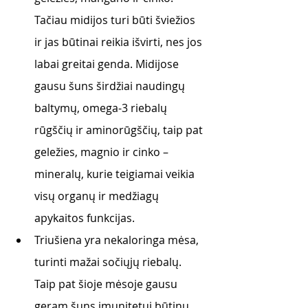
Tačiau midijos turi būti šviežios 
ir jas būtinai reikia išvirti, nes jos 
labai greitai genda. Midijose 
gausu šuns širdžiai naudingų 
baltymų, omega-3 riebalų 
rūgščių ir aminorūgščių, taip pat 
geležies, magnio ir cinko – 
mineralų, kurie teigiamai veikia 
visų organų ir medžiagų 
apykaitos funkcijas. 
Triušiena yra nekaloringa mėsa, 
turinti mažai sočiųjų riebalų. 
Taip pat šioje mėsoje gausu 
geram šuns imunitetui būtinų 