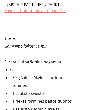
JUMS TAIP PAT TURĖTŲ PATIKTI:
Kavos ir balzaminio acto padažas
1 asm.
Gaminimo laikas: 10 min.
Skrebučiui su šonine pagaminti 
reikia:
50 g šaltai rūkytos kiaulienos 
šoninės
1 šaukšto sviesto
1 riekės forminės baltos duonos
1 šaukšto rudojo cukraus