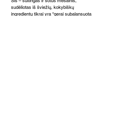
Šis – sultingas ir sotus mėsainis,
sudėliotas iš šviežių, kokybiškų
ingredientų tikrai yra “gerai subalansuotas
maistas”. Sotus, gardintas marinuotomis
paprikomis, trupinta feta ir švelniu avokadų
kremu labai tik pietums ar nevėlyvai
vakarienei, o ypač – visiems vasaros
susibėgimams ant pievelės prie namų.
Nepamirškite ir gėrimų. Prie šio mėsainio
skaniai dera gaivus aviečių ir apelsinų
kokteilis.