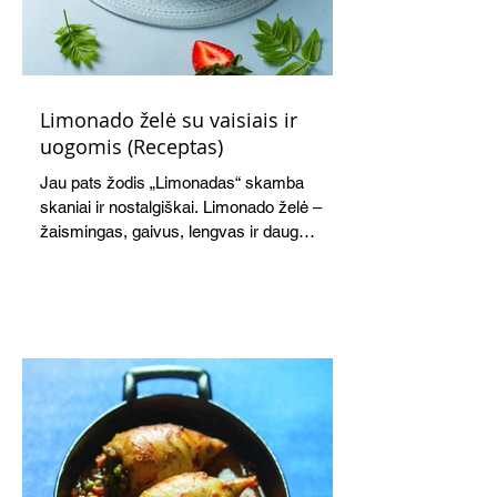
Limonado želė su vaisiais ir
uogomis (Receptas)
Jau pats žodis „Limonadas“ skamba
skaniai ir nostalgiškai. Limonado želė –
žaismingas, gaivus, lengvas ir daug
žadantis desertas, kuris tęsi visus savo
pažadus. Gaivus greipfrutų limonadas
subtiliai papildo saldžius vaisius, o ledų
kaušelis suteikia desertui ypatingo
švelnumo.