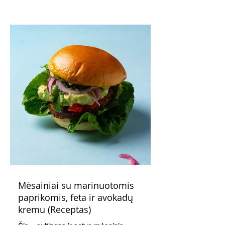
patarimas: laikykite uogienę nedideliuose
indeliuose.
Mėsainiai su marinuotomis
paprikomis, feta ir avokadų
kremu (Receptas)