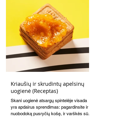
Kriaušių ir skrudintų apelsinų
uogienė (Receptas)
Skani uogienė atsargų spintelėje visada
yra apdairus sprendimas: pagardinsite ir
nuobodoką pusryčių košę, ir varškės sūrį,
o patiekę su mėgstamais sausainiais
pavaišinsite netikėtus svečius. Praktiškas