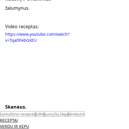
žalumynus.
Video receptas:
https://www.youtube.com/watch?
v=TqaDFebGXEU
Skanaus. 
sumuštinio receptas
JURA
pusryčių idėja
skrebutis
RECEPTAI
VERDU IR KEPU