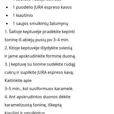
1 puodelio JURA espreso kavos
1 kiaušinio
1 saujos smulkintų žalumynų
1. Šaltoje keptuvėje pradėkite kepinti 
šoninę iš abiejų pusių po 3–4 min.
2. Kitoje keptuvėje išlydykite sviestą 
ir jame apskrudinkite forminę duoną.
3. Į keptuvę su šonine sudėkite rudąjį 
cukrų ir supilkite JURA espreso kavą. 
Kaitinkite apie
3–5 min., kol susiformuos karamelė.
4. Ant apskrudintos duonos dėkite 
karamelizuotą šoninę, iškeptą 
kiaušinį ir smulkintus