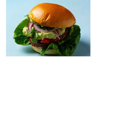
Mėsainiai su marinuotomis
paprikomis, feta ir avokadų
kremu (Receptas)
Šis – sultingas ir sotus mėsainis,
sudėliotas iš šviežių, kokybiškų
ingredientų tikrai yra “gerai subalansuotas
maistas”. Sotus, gardintas marinuotomis