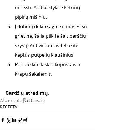
minkšti. Apibarstykite keturių 
pipirų mišiniu.
Į dubenį dėkite agurkų masės su 
grietine, šalia pilkite šaltibarščių 
skystį. Ant viršaus išdėliokite 
keptus putpelių kiaušinius.
Papuoškite kiškio kopūstais ir 
krapų šakelėmis.
Gardžių atradimų. 
Alfo receptas
Šaltibarščiai
RECEPTAI