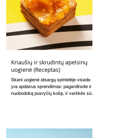
Kriaušių ir skrudintų apelsinų
uogienė (Receptas)
Skani uogienė atsargų spintelėje visada
yra apdairus sprendimas: pagardinsite ir
nuobodoką pusryčių košę, ir varškės sūrį,
o patiekę su mėgstamais sausainiais
pavaišinsite netikėtus svečius. Praktiškas
patarimas: laikykite uogienę nedideliuose
indeliuose.