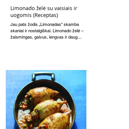
Limonado želė su vaisiais ir
uogomis (Receptas)
Jau pats žodis „Limonadas“ skamba
skaniai ir nostalgiškai. Limonado želė –
žaismingas, gaivus, lengvas ir daug
žadantis desertas, kuris tęsi visus savo
pažadus. Gaivus greipfrutų limonadas
subtiliai papildo saldžius vaisius, o ledų
kaušelis suteikia desertui ypatingo
švelnumo.