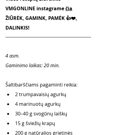
VMGONLINE instagrame 
čia
ŽIŪRĖK, GAMINK, PAMĖK 👍❤️, 
DALINKIS!
4 asm. 
Gaminimo laikas: 20 min.
Šaltibarščiams pagaminti reikia:
2 trumpavaisių agurkų
4 marinuotų agurkų 
30–40 g svogūnų laiškų 
15 g šviežių krapų 
200 g natūralios grietinės