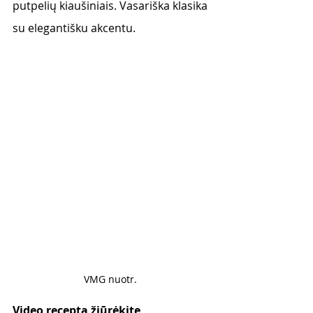
putpelių kiaušiniais. Vasariška klasika 
su elegantišku akcentu. 
VMG nuotr. 
Video receptą žiūrėkite 