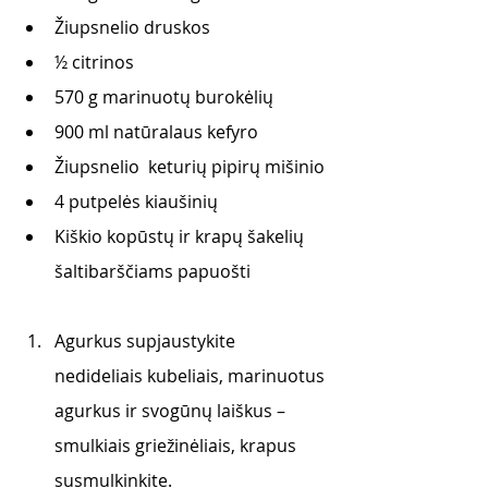
Žiupsnelio druskos 
½ citrinos
570 g marinuotų burokėlių 
900 ml natūralaus kefyro 
Žiupsnelio  keturių pipirų mišinio 
4 putpelės kiaušinių 
Kiškio kopūstų ir krapų šakelių 
šaltibarščiams papuošti
Agurkus supjaustykite 
nedideliais kubeliais, marinuotus 
agurkus ir svogūnų laiškus – 
smulkiais griežinėliais, krapus 
susmulkinkite.