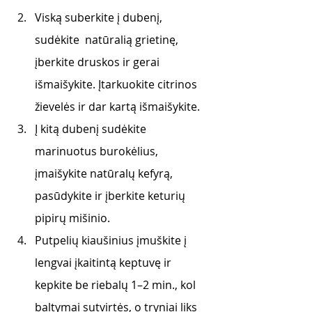
Viską suberkite į dubenį, 
sudėkite  natūralią grietinę, 
įberkite druskos ir gerai 
išmaišykite. Įtarkuokite citrinos 
žievelės ir dar kartą išmaišykite.
Į kitą dubenį sudėkite 
marinuotus burokėlius, 
įmaišykite natūralų kefyrą, 
pasūdykite ir įberkite keturių 
pipirų mišinio. 
Putpelių kiaušinius įmuškite į 
lengvai įkaitintą keptuvę ir 
kepkite be riebalų 1–2 min., kol 
baltymai sutvirtės, o tryniai liks 