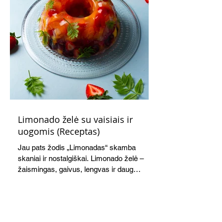
Limonado želė su vaisiais ir
uogomis (Receptas)
Jau pats žodis „Limonadas“ skamba
skaniai ir nostalgiškai. Limonado želė –
žaismingas, gaivus, lengvas ir daug
žadantis desertas, kuris tęsi visus savo
pažadus. Gaivus greipfrutų limonadas
subtiliai papildo saldžius vaisius, o ledų
kaušelis suteikia desertui ypatingo