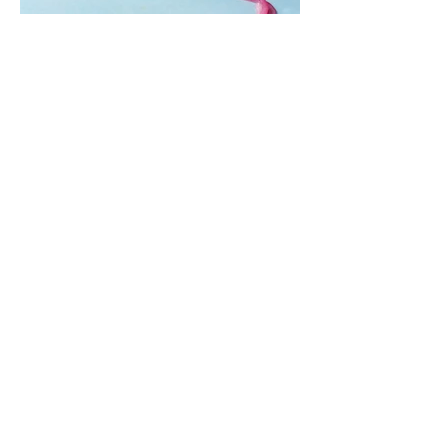
Mėsainiai su marinuotomis
paprikomis, feta ir avokadų
kremu (Receptas)
Šis – sultingas ir sotus mėsainis,
sudėliotas iš šviežių, kokybiškų
ingredientų tikrai yra “gerai subalansuotas
maistas”. Sotus, gardintas marinuotomis
paprikomis, trupinta feta ir švelniu avokadų
kremu labai tik pietums ar nevėlyvai
vakarienei, o ypač – visiems vasaros
susibėgimams ant pievelės prie namų.
Nepamirškite ir gėrimų. Prie šio mėsainio
skaniai dera gaivus aviečių ir apelsinų
kokteilis.