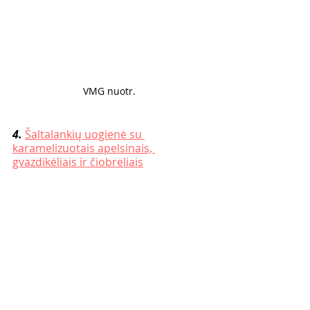
VMG nuotr. 
4. 
Šaltalankių uogienė su 
karamelizuotais apelsinais, 
gvazdikėliais ir čiobreliais