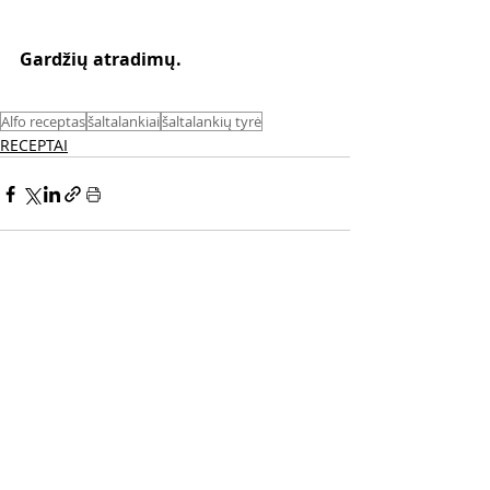
Gardžių atradimų. 
Alfo receptas
šaltalankiai
šaltalankių tyrė
RECEPTAI