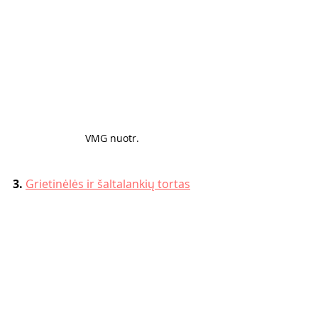
VMG nuotr. 
3. 
Grietinėlės ir šaltalankių tortas