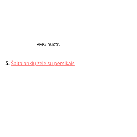
VMG nuotr. 
5. 
Šaltalankių želė su persikais