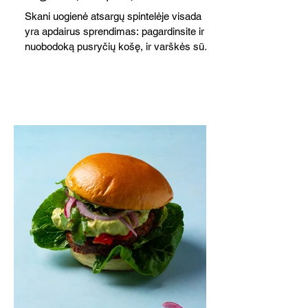
Skani uogienė atsargų spintelėje visada
yra apdairus sprendimas: pagardinsite ir
nuobodoką pusryčių košę, ir varškės sūrį,
o patiekę su mėgstamais sausainiais
pavaišinsite netikėtus svečius. Praktiškas
patarimas: laikykite uogienę nedideliuose
indeliuose.