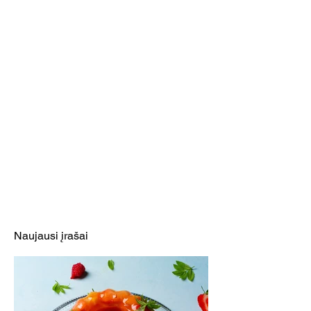
Naujausi įrašai
Pasaulį žavintys šaltalankiai: ir
plaukams, ir šampanui