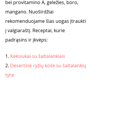
bei provitamino A, geležies, boro, 
mangano. Nuoširdžiai 
rekomenduojame šias uogas įtraukti 
į valgiaraštį. Receptai, kurie 
padrąsins ir įkvėps: 
1. 
Keksiukai su šaltalankiais
2. 
Desertinė ryžių košė su šaltalankių 
tyre