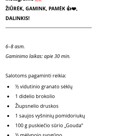
ŽIŪRĖK, GAMINK, PAMĖK 👍❤️, 
DALINKIS! 
6–8 asm. 
Gaminimo laikas: apie 30 min.
Salotoms pagaminti reikia: 
½ vidutinio granato sėklų 
1 didelio brokolio
Žiupsnelio druskos
1 saujos vyšninių pomidoriukų
100 g puskiečio sūrio „Gouda“
½ mėlynojo svogūno