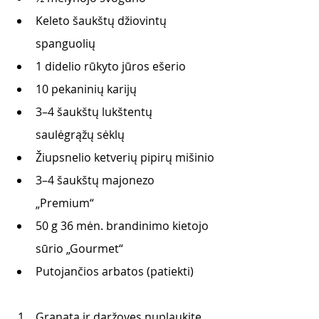
Keleto šaukštų džiovintų 
spanguolių
1 didelio rūkyto jūros ešerio
10 pekaninių karijų
3–4 šaukštų lukštentų 
saulėgrąžų sėklų
Žiupsnelio ketverių pipirų mišinio
3–4 šaukštų majonezo 
„Premium“
50 g 36 mėn. brandinimo kietojo 
sūrio „Gourmet“ 
Putojančios arbatos (patiekti)
Granatą ir daržoves nuplaukite. 