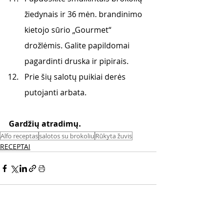
žiedynais ir 36 mėn. brandinimo 
kietojo sūrio „Gourmet“ 
drožlėmis. Galite papildomai 
pagardinti druska ir pipirais. 
Prie šių salotų puikiai derės 
putojanti arbata.
Gardžių atradimų.
Alfo receptas
salotos su brokoliu
Rūkyta žuvis
RECEPTAI