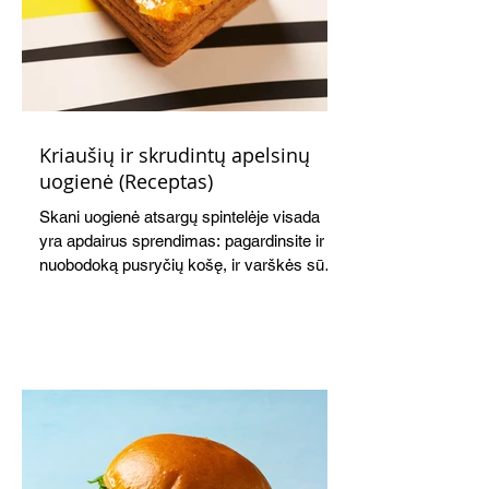
Kriaušių ir skrudintų apelsinų
uogienė (Receptas)
Skani uogienė atsargų spintelėje visada
yra apdairus sprendimas: pagardinsite ir
nuobodoką pusryčių košę, ir varškės sūrį,
o patiekę su mėgstamais sausainiais
pavaišinsite netikėtus svečius. Praktiškas
patarimas: laikykite uogienę nedideliuose
indeliuose.