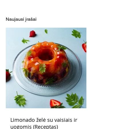
Azijietiškos jautienos
Keptų bulvių ir s
salotos (Receptas)
salotos (Recept
Naujausi įrašai
Limonado želė su vaisiais ir
uogomis (Receptas)