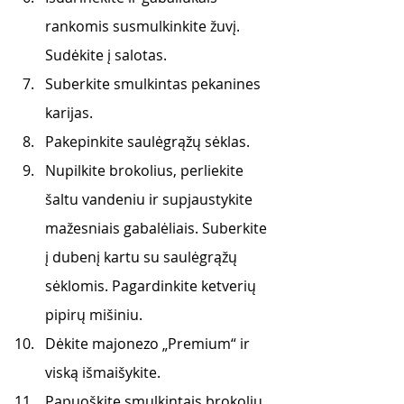
rankomis susmulkinkite žuvį. 
Sudėkite į salotas.
Suberkite smulkintas pekanines 
karijas. 
Pakepinkite saulėgrąžų sėklas. 
Nupilkite brokolius, perliekite 
šaltu vandeniu ir supjaustykite 
mažesniais gabalėliais. Suberkite 
į dubenį kartu su saulėgrąžų 
sėklomis. Pagardinkite ketverių 
pipirų mišiniu. 
Dėkite majonezo „Premium“ ir 
viską išmaišykite.
Papuoškite smulkintais brokolių 