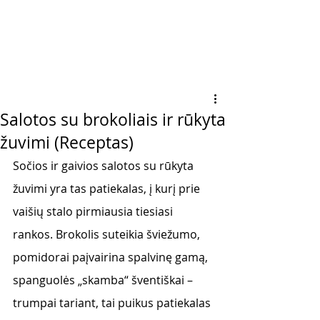
Salotos su brokoliais ir rūkyta
žuvimi (Receptas)
Sočios ir gaivios salotos su rūkyta 
žuvimi yra tas patiekalas, į kurį prie 
vaišių stalo pirmiausia tiesiasi 
rankos. Brokolis suteikia šviežumo, 
pomidorai paįvairina spalvinę gamą, 
spanguolės „skamba“ šventiškai – 
trumpai tariant, tai puikus patiekalas 