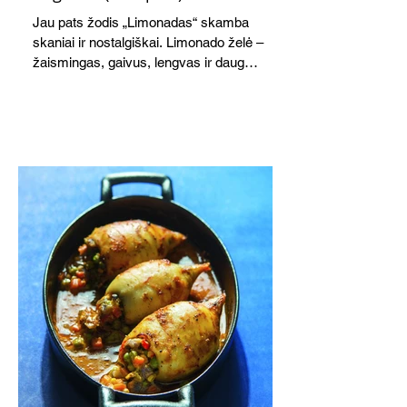
Jau pats žodis „Limonadas“ skamba
skaniai ir nostalgiškai. Limonado želė –
žaismingas, gaivus, lengvas ir daug
žadantis desertas, kuris tęsi visus savo
pažadus. Gaivus greipfrutų limonadas
subtiliai papildo saldžius vaisius, o ledų
kaušelis suteikia desertui ypatingo
švelnumo.