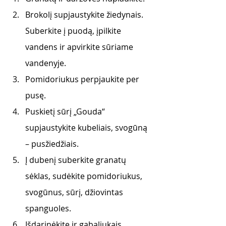
Brokolį supjaustykite žiedynais. 
Suberkite į puodą, įpilkite 
vandens ir apvirkite sūriame 
vandenyje. 
Pomidoriukus perpjaukite per 
pusę. 
Puskietį sūrį „Gouda“ 
supjaustykite kubeliais, svogūną 
– pusžiedžiais. 
Į dubenį suberkite granatų 
sėklas, sudėkite pomidoriukus, 
svogūnus, sūrį, džiovintas 
spanguoles. 
Išdarinėkite ir gabaliukais 