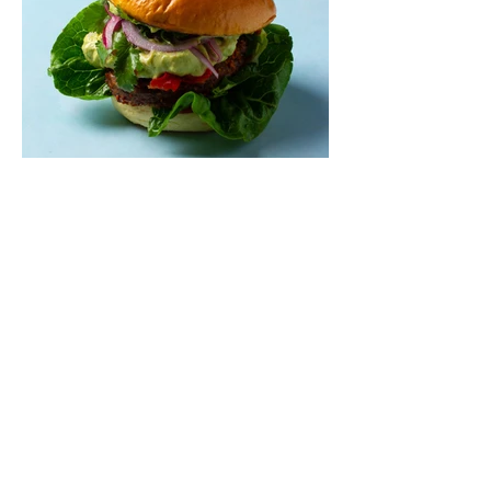
Mėsainiai su marinuotomis
paprikomis, feta ir avokadų
kremu (Receptas)
Šis – sultingas ir sotus mėsainis,
sudėliotas iš šviežių, kokybiškų
ingredientų tikrai yra “gerai subalansuotas
maistas”. Sotus, gardintas marinuotomis
paprikomis, trupinta feta ir švelniu avokadų
kremu labai tik pietums ar nevėlyvai
vakarienei, o ypač – visiems vasaros