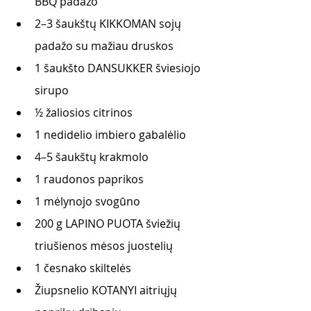
BBQ padažo
2–3 šaukštų KIKKOMAN sojų 
padažo su mažiau druskos
1 šaukšto DANSUKKER šviesiojo 
sirupo
½ žaliosios citrinos 
1 nedidelio imbiero gabalėlio
4–5 šaukštų krakmolo
1 raudonos paprikos
1 mėlynojo svogūno
200 g LAPINO PUOTA šviežių 
triušienos mėsos juostelių
1 česnako skiltelės
Žiupsnelio KOTANYI aitriųjų 