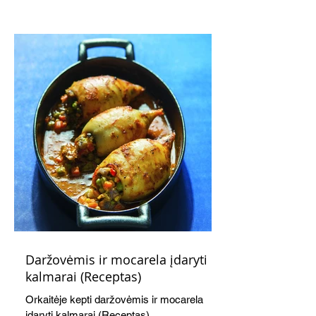
kaušelis suteikia desertui ypatingo
švelnumo.
Daržovėmis ir mocarela įdaryti
kalmarai (Receptas)
Orkaitėje kepti daržovėmis ir mocarela
įdaryti kalmarai (Receptas)