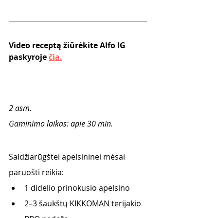
Video receptą žiūrėkite Alfo IG 
paskyroje 
čia.
2 asm.
Gaminimo laikas: apie 30 min.
Saldžiarūgštei apelsininei mėsai 
paruošti reikia:
1 didelio prinokusio apelsino
2–3 šaukštų KIKKOMAN terijakio 