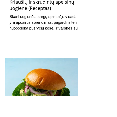
Kriaušių ir skrudintų apelsinų
uogienė (Receptas)
Skani uogienė atsargų spintelėje visada
yra apdairus sprendimas: pagardinsite ir
nuobodoką pusryčių košę, ir varškės sūrį,
o patiekę su mėgstamais sausainiais
pavaišinsite netikėtus svečius. Praktiškas
patarimas: laikykite uogienę nedideliuose
indeliuose.