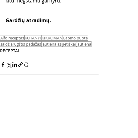
kitu mėgstamu garnyru.
Gardžių atradimų. 
Alfo receptas
KOTANYI
KIKKOMAN
Lapino puota
saldžiarūgštis padažas
jautiena azijietiškai
jautiena
RECEPTAI