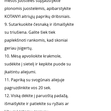
mėsos juosteles supjaustykite 
plonomis juostelėmis, apibarstykite 
KOTANYI aitriųjų paprikų dribsniais.
9. Sutarkuokite česnaką ir išmaišykite 
su triušiena. Galite šiek tiek 
paplekšnoti rankomis, kad skoniai 
geriau įsigertų. 
10. Mėsą apvoliokite krakmole, 
sudėkite į sietelį ir kepkite puode su 
įkaitintu aliejumi. 
11. Papriką su svogūnais aliejuje 
pagruzdinkite vos 20 sek. 
12. Viską dėkite į paruoštą padažą, 
išmaišykite ir patiekite su ryžiais ar 