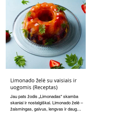
Limonado želė su vaisiais ir
uogomis (Receptas)
Jau pats žodis „Limonadas“ skamba
skaniai ir nostalgiškai. Limonado želė –
žaismingas, gaivus, lengvas ir daug
žadantis desertas, kuris tęsi visus savo
pažadus. Gaivus greipfrutų limonadas
subtiliai papildo saldžius vaisius, o ledų