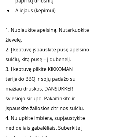
paprikų dribsnių
Aliejaus (kepimui)
1. Nuplaukite apelsiną. Nutarkuokite 
žievelę.
2. Į keptuvę įspauskite pusę apelsino 
sulčių, kitą pusę – į dubenėlį. 
3. Į keptuvę pilkite KIKKOMAN 
terijakio BBQ ir sojų padažo su 
mažiau druskos, DANSUKKER 
šviesiojo sirupo. Pakaitinkite ir 
įspauskite žaliosios citrinos sulčių.
4. Nulupkite imbierą, supjaustykite 
nedideliais gabalėliais. Suberkite į 