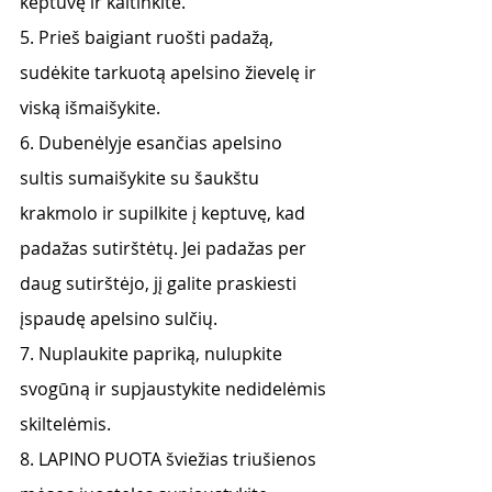
keptuvę ir kaitinkite. 
5. Prieš baigiant ruošti padažą, 
sudėkite tarkuotą apelsino žievelę ir 
viską išmaišykite. 
6. Dubenėlyje esančias apelsino 
sultis sumaišykite su šaukštu 
krakmolo ir supilkite į keptuvę, kad 
padažas sutirštėtų. Jei padažas per 
daug sutirštėjo, jį galite praskiesti 
įspaudę apelsino sulčių. 
7. Nuplaukite papriką, nulupkite 
svogūną ir supjaustykite nedidelėmis 
skiltelėmis. 
8. LAPINO PUOTA šviežias triušienos 