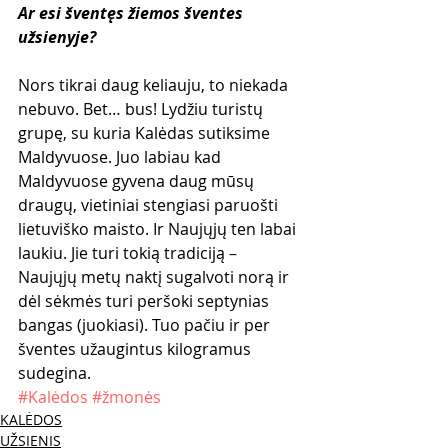
Ar esi šventęs žiemos šventes 
užsienyje?
Nors tikrai daug keliauju, to niekada 
nebuvo. Bet… bus! Lydžiu turistų 
grupę, su kuria Kalėdas sutiksime 
Maldyvuose. Juo labiau kad 
Maldyvuose gyvena daug mūsų 
draugų, vietiniai stengiasi paruošti 
lietuviško maisto. Ir Naujųjų ten labai 
laukiu. Jie turi tokią tradiciją – 
Naujųjų metų naktį sugalvoti norą ir 
dėl sėkmės turi peršoki septynias 
bangas (juokiasi). Tuo pačiu ir per 
šventes užaugintus kilogramus 
sudegina.
#Kalėdos
#žmonės
KALĖDOS
UŽSIENIS