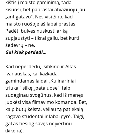
kištis į maisto gaminimą, tada 
kišuosi, bet paprastai atvažiuoju jau 
„ant gatavo“. Nes visi žino, kad 
maisto ruošoje aš labai prastas. 
Padėti bulves nuskusti ar ką 
supjaustyti – tikrai galiu, bet kurti 
šedevrų – ne.
Gal kiek perdedi…
Kad neperdedu, įsitikino ir Alfas 
Ivanauskas, kai kažkada, 
gamindamas laidai „Kulinariniai 
triukai“ silkę „pataluose“, taip 
sudeginau svogūnus, kad iš manęs 
juokėsi visa filmavimo komanda. Bet, 
kaip būtų keista, vėliau tą patiekalą 
ragavo studentai ir labai gyrė. Taigi, 
gal aš tiesiog savęs neįvertinu 
(kikena).