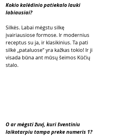
Kokio kalėdinio patiekalo lauki 
labiausiai?
Silkės. Labai mėgstu silkę 
įvairiausiose formose. Ir modernius 
receptus su ja, ir klasikinius. Ta pati 
silkė „pataluose“ yra kažkas tokio! Ir ji 
visada būna ant mūsų šeimos Kūčių 
stalo.
O ar mėgsti žuvį, kuri šventiniu 
laikotarpiu tampa preke numeris 1?