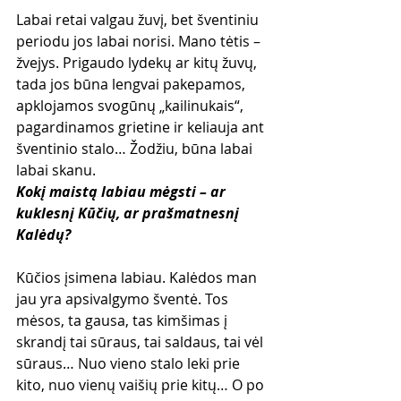
Labai retai valgau žuvį, bet šventiniu 
periodu jos labai norisi. Mano tėtis – 
žvejys. Prigaudo lydekų ar kitų žuvų, 
tada jos būna lengvai pakepamos, 
apklojamos svogūnų „kailinukais“, 
pagardinamos grietine ir keliauja ant 
šventinio stalo… Žodžiu, būna labai 
labai skanu.
Kokį maistą labiau mėgsti – ar 
kuklesnį Kūčių, ar prašmatnesnį 
Kalėdų?
Kūčios įsimena labiau. Kalėdos man 
jau yra apsivalgymo šventė. Tos 
mėsos, ta gausa, tas kimšimas į 
skrandį tai sūraus, tai saldaus, tai vėl 
sūraus… Nuo vieno stalo leki prie 
kito, nuo vienų vaišių prie kitų… O po 