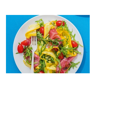
paprikomis, trupinta feta ir švelniu avokadų
kremu labai tik pietums ar nevėlyvai
vakarienei, o ypač – visiems vasaros
susibėgimams ant pievelės prie namų.
Nepamirškite ir gėrimų. Prie šio mėsainio
skaniai dera gaivus aviečių ir apelsinų
kokteilis.
Cukinijų ir vyšninių pomidorų
salotos (Receptas)
Labai vasariškos, gaivios, subalansuotos.