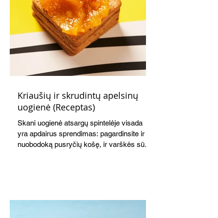
Kriaušių ir skrudintų apelsinų
uogienė (Receptas)
Skani uogienė atsargų spintelėje visada
yra apdairus sprendimas: pagardinsite ir
nuobodoką pusryčių košę, ir varškės sūrį,
o patiekę su mėgstamais sausainiais
pavaišinsite netikėtus svečius. Praktiškas
patarimas: laikykite uogienę nedideliuose
indeliuose.