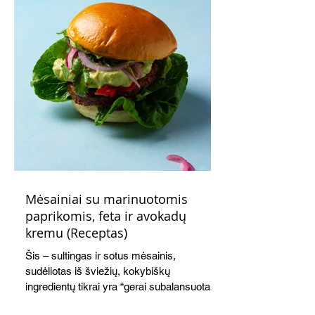
Mėsainiai su marinuotomis
paprikomis, feta ir avokadų
kremu (Receptas)
Šis – sultingas ir sotus mėsainis,
sudėliotas iš šviežių, kokybiškų
ingredientų tikrai yra “gerai subalansuotas
maistas”. Sotus, gardintas marinuotomis