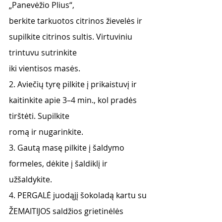
„Panevėžio Plius“,
berkite tarkuotos citrinos žievelės ir 
supilkite citrinos sultis. Virtuviniu 
trintuvu sutrinkite
iki vientisos masės.
2. Aviečių tyrę pilkite į prikaistuvį ir 
kaitinkite apie 3–4 min., kol pradės 
tirštėti. Supilkite
romą ir nugarinkite.
3. Gautą masę pilkite į šaldymo 
formeles, dėkite į šaldiklį ir 
užšaldykite.
4. PERGALĖ juodąjį šokoladą kartu su 
ŽEMAITIJOS saldžios grietinėlės 