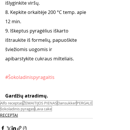
išlyginkite viršų.
8. Kepkite orkaitėje 200 °C temp. apie 
12 min.
9. Iškeptus pyragėlius iškarto 
ištraukite iš formelių, papuoškite 
šviežiomis uogomis ir
apibarstykite cukraus milteliais.
#Šokoladinispyragaitis
Gardžių atradimų. 
Alfo receptas
ŽEMAITIJOS PIENAS
Dansukker
PERGALĖ
šokoladinis pyragas
Lava cake
RECEPTAI