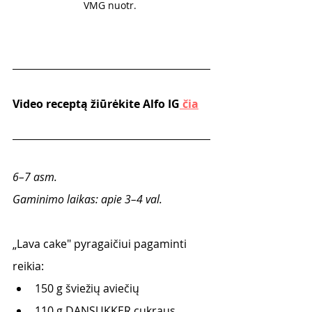
VMG nuotr. 
Video receptą žiūrėkite Alfo IG
 čia
6–7 asm.
Gaminimo laikas: apie 3–4 val.
„Lava cake" pyragaičiui pagaminti 
reikia:
150 g šviežių aviečių
110 g DANSUKKER cukraus 