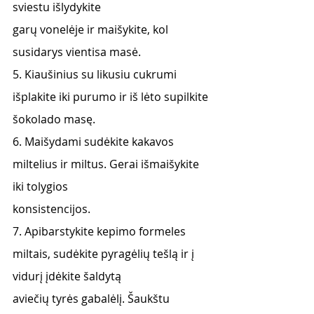
sviestu išlydykite
garų vonelėje ir maišykite, kol 
susidarys vientisa masė.
5. Kiaušinius su likusiu cukrumi 
išplakite iki purumo ir iš lėto supilkite 
šokolado masę.
6. Maišydami sudėkite kakavos 
miltelius ir miltus. Gerai išmaišykite 
iki tolygios
konsistencijos.
7. Apibarstykite kepimo formeles 
miltais, sudėkite pyragėlių tešlą ir į 
vidurį įdėkite šaldytą
aviečių tyrės gabalėlį. Šaukštu 