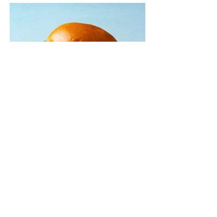
Mėsainiai su marinuotomis
paprikomis, feta ir avokadų
kremu (Receptas)
Šis – sultingas ir sotus mėsainis,
sudėliotas iš šviežių, kokybiškų