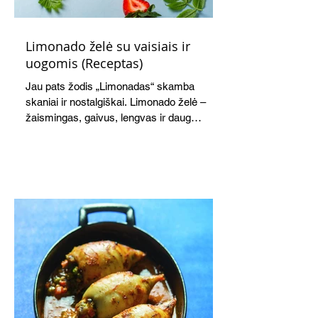
Limonado želė su vaisiais ir
uogomis (Receptas)
Jau pats žodis „Limonadas“ skamba
skaniai ir nostalgiškai. Limonado želė –
žaismingas, gaivus, lengvas ir daug
žadantis desertas, kuris tęsi visus savo
pažadus. Gaivus greipfrutų limonadas
subtiliai papildo saldžius vaisius, o ledų
kaušelis suteikia desertui ypatingo
švelnumo.