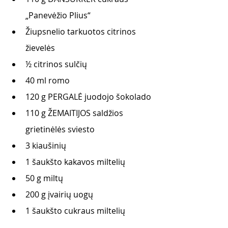
„Panevėžio Plius“
Žiupsnelio tarkuotos citrinos 
žievelės
½ citrinos sulčių
40 ml romo
120 g PERGALĖ juodojo šokolado
110 g ŽEMAITIJOS saldžios 
grietinėlės sviesto
3 kiaušinių
1 šaukšto kakavos miltelių
50 g miltų
200 g įvairių uogų
1 šaukšto cukraus miltelių