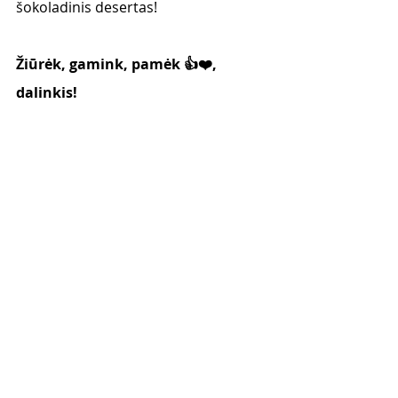
šokoladinis desertas! 
Žiūrėk, gamink, pamėk 👍❤️, 
dalinkis! 