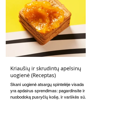
Kriaušių ir skrudintų apelsinų
uogienė (Receptas)
Skani uogienė atsargų spintelėje visada
yra apdairus sprendimas: pagardinsite ir
nuobodoką pusryčių košę, ir varškės sūrį,
o patiekę su mėgstamais sausainiais
pavaišinsite netikėtus svečius. Praktiškas
patarimas: laikykite uogienę nedideliuose
indeliuose.