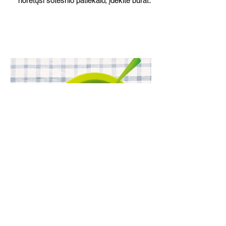
norėtųsi sotesnio patiekalo, įdėkite buratos
ar mocarelos, pabarstykite skrudintomis
kedrinėmis pinijomis, patiekite su pilno
grūdo duona arba virtu perliniu kuskusu.
Lęšių ir špinatų sriuba (Receptas)