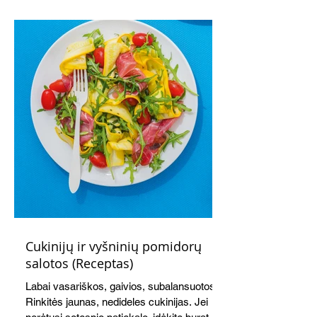
kremu labai tik pietums ar nevėlyvai
vakarienei, o ypač – visiems vasaros
susibėgimams ant pievelės prie namų.
Nepamirškite ir gėrimų. Prie šio mėsainio
skaniai dera gaivus aviečių ir apelsinų
kokteilis.
Cukinijų ir vyšninių pomidorų
salotos (Receptas)
Labai vasariškos, gaivios, subalansuotos.
Rinkitės jaunas, nedideles cukinijas. Jei