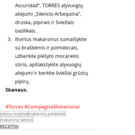
Ascuridad“, TORRES alyvuogių 
aliejumi „Silencio Arbequina“, 
druska, pipirais ir šviežiais 
bazilikais.
Išvirtus makaronus sumaišykite 
su braškėmis ir pomidorais, 
užberkite plėšyto mocarelos 
sūrio, apšlakstykite alyvuogių 
aliejumi ir berkite šviežiai grūstų 
pipirų.
Skanaus. 
#Torres
#CampagnaMakaronai
salotų receptas
makaronų patiekalai
makaronų salotos
RECEPTAI