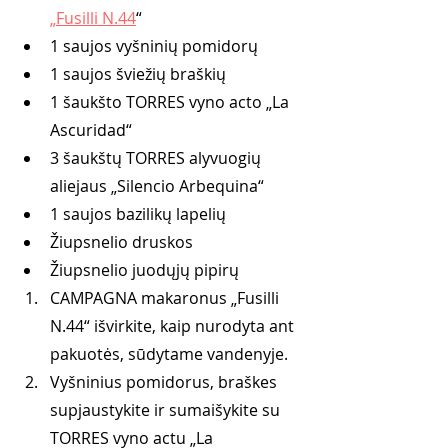
„Fusilli N.44
“
1 saujos vyšninių pomidorų
1 saujos šviežių braškių
1 šaukšto TORRES vyno acto „La 
Ascuridad“
3 šaukštų TORRES alyvuogių 
aliejaus „Silencio Arbequina“
1 saujos bazilikų lapelių
Žiupsnelio druskos
Žiupsnelio juodųjų pipirų
CAMPAGNA makaronus „Fusilli 
N.44“ išvirkite, kaip nurodyta ant 
pakuotės, sūdytame vandenyje.
Vyšninius pomidorus, braškes 
supjaustykite ir sumaišykite su 
TORRES vyno actu „La 