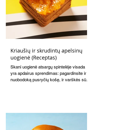
Kriaušių ir skrudintų apelsinų
uogienė (Receptas)
Skani uogienė atsargų spintelėje visada
yra apdairus sprendimas: pagardinsite ir
nuobodoką pusryčių košę, ir varškės sūrį,
o patiekę su mėgstamais sausainiais
pavaišinsite netikėtus svečius. Praktiškas
patarimas: laikykite uogienę nedideliuose
indeliuose.