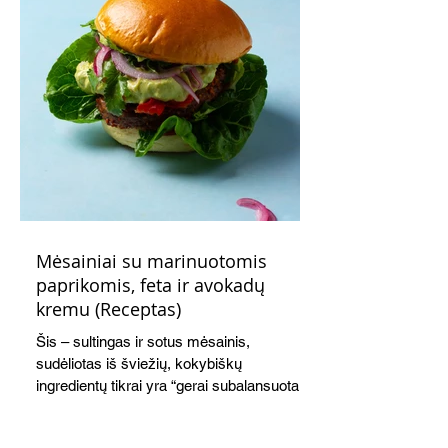
Mėsainiai su marinuotomis
paprikomis, feta ir avokadų
kremu (Receptas)
Šis – sultingas ir sotus mėsainis,
sudėliotas iš šviežių, kokybiškų
ingredientų tikrai yra “gerai subalansuotas
maistas”. Sotus, gardintas marinuotomis
paprikomis, trupinta feta ir švelniu avokadų