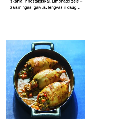
skaniai ir nostalgiškai. Limonado želė –
žaismingas, gaivus, lengvas ir daug
žadantis desertas, kuris tęsi visus savo
pažadus. Gaivus greipfrutų limonadas
subtiliai papildo saldžius vaisius, o ledų
kaušelis suteikia desertui ypatingo
švelnumo.