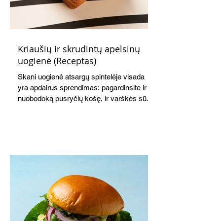
Kriaušių ir skrudintų apelsinų
uogienė (Receptas)
Skani uogienė atsargų spintelėje visada
yra apdairus sprendimas: pagardinsite ir
nuobodoką pusryčių košę, ir varškės sūrį,
o patiekę su mėgstamais sausainiais
pavaišinsite netikėtus svečius. Praktiškas
patarimas: laikykite uogienę nedideliuose
indeliuose.