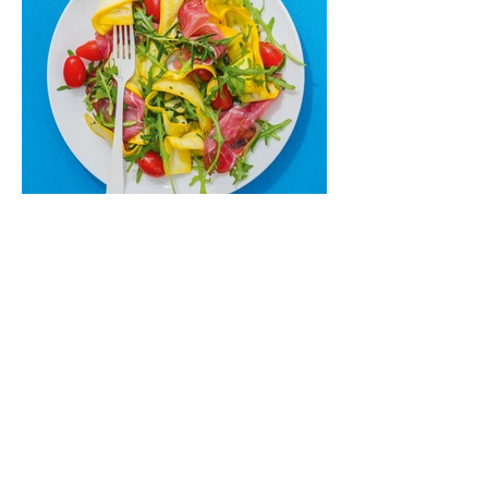
skaniai dera gaivus aviečių ir apelsinų
kokteilis.
Cukinijų ir vyšninių pomidorų
salotos (Receptas)
Labai vasariškos, gaivios, subalansuotos.
Rinkitės jaunas, nedideles cukinijas. Jei
norėtųsi sotesnio patiekalo, įdėkite buratos
ar mocarelos, pabarstykite skrudintomis
kedrinėmis pinijomis, patiekite su pilno
grūdo duona arba virtu perliniu kuskusu.