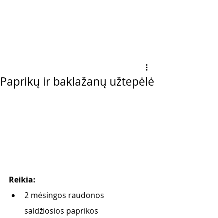
Paprikų ir baklažanų užtepėlė
Reikia:
2 mėsingos raudonos 
saldžiosios paprikos      