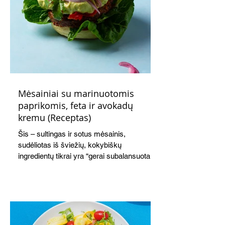
Mėsainiai su marinuotomis
paprikomis, feta ir avokadų
kremu (Receptas)
Šis – sultingas ir sotus mėsainis,
sudėliotas iš šviežių, kokybiškų
ingredientų tikrai yra “gerai subalansuotas
maistas”. Sotus, gardintas marinuotomis
paprikomis, trupinta feta ir švelniu avokadų
kremu labai tik pietums ar nevėlyvai
vakarienei, o ypač – visiems vasaros
susibėgimams ant pievelės prie namų.
Nepamirškite ir gėrimų. Prie šio mėsainio