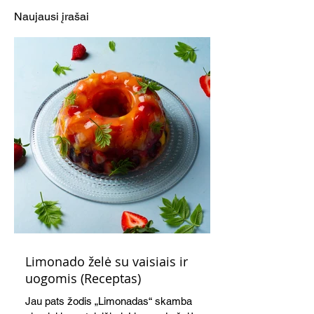
(Receptas)
(Receptas)
Naujausi įrašai
Limonado želė su vaisiais ir
uogomis (Receptas)
Jau pats žodis „Limonadas“ skamba