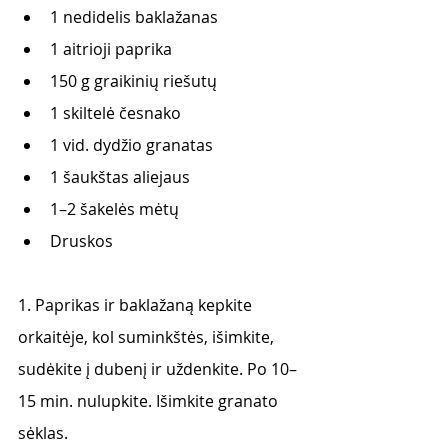
1 nedidelis baklažanas
1 aitrioji paprika 
150 g graikinių riešutų
1 skiltelė česnako
1 vid. dydžio granatas 
1 šaukštas aliejaus 
1–2 šakelės mėtų 
Druskos
1. Paprikas ir baklažaną kepkite 
orkaitėje, kol suminkštės, išimkite, 
sudėkite į dubenį ir uždenkite. Po 10–
15 min. nulupkite. Išimkite granato 
sėklas.