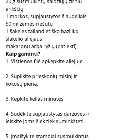
20 g susmulkintų saldžiųjų žirnių 
ankščių
1 morkos, supjaustytos šiaudeliais
50 ml žemės riešutų
1 šakelės tailandietiško baziliko
šlakelio aliejaus
makaronų arba ryžių (patiekti)
Kaip gaminti?
1. Vištienos filė apkepkite aliejuje.
2. Supilkite prieskonių mišinį ir 
kokosų pieną.
3. Kepkite kelias minutes.
4. Sudėkite supjaustytas daržoves ir 
leiskite joms šiek tiek suminkštėti.
5. Įmaišykite stambiai susmulkintus 