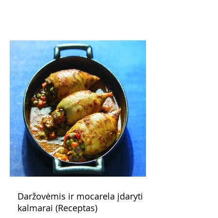
pažadus. Gaivus greipfrutų limonadas
subtiliai papildo saldžius vaisius, o ledų
kaušelis suteikia desertui ypatingo
švelnumo.
Daržovėmis ir mocarela įdaryti
kalmarai (Receptas)