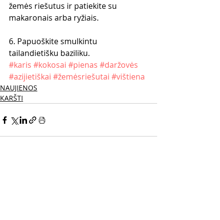
žemės riešutus ir patiekite su 
makaronais arba ryžiais.
6. Papuoškite smulkintu 
tailandietišku baziliku.
#karis
#kokosai
#pienas
#daržovės
#azijietiškai
#žemėsriešutai
#vištiena
NAUJIENOS
KARŠTI