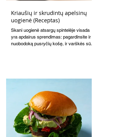
Kriaušių ir skrudintų apelsinų
uogienė (Receptas)
Skani uogienė atsargų spintelėje visada
yra apdairus sprendimas: pagardinsite ir
nuobodoką pusryčių košę, ir varškės sūrį,
o patiekę su mėgstamais sausainiais
pavaišinsite netikėtus svečius. Praktiškas
patarimas: laikykite uogienę nedideliuose
indeliuose.