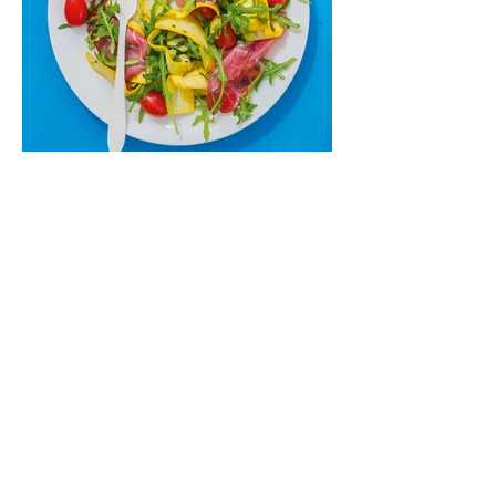
Cukinijų ir vyšninių pomidorų
salotos (Receptas)
Labai vasariškos, gaivios, subalansuotos.
Rinkitės jaunas, nedideles cukinijas. Jei
norėtųsi sotesnio patiekalo, įdėkite buratos
ar mocarelos, pabarstykite skrudintomis
kedrinėmis pinijomis, patiekite su pilno
grūdo duona arba virtu perliniu kuskusu.