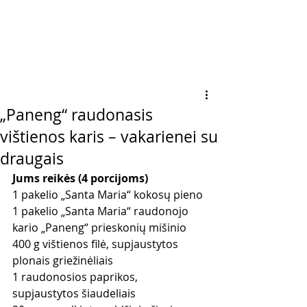
„Paneng“ raudonasis
vištienos karis – vakarienei su
draugais
Jums reikės (4 porcijoms)
1 pakelio „Santa Maria“ kokosų pieno
1 pakelio „Santa Maria“ raudonojo 
kario „Paneng“ prieskonių mišinio
400 g vištienos filė, supjaustytos 
plonais griežinėliais
1 raudonosios paprikos, 
supjaustytos šiaudeliais