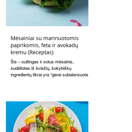
Mėsainiai su marinuotomis
paprikomis, feta ir avokadų
kremu (Receptas)
Šis – sultingas ir sotus mėsainis,
sudėliotas iš šviežių, kokybiškų
ingredientų tikrai yra “gerai subalansuotas
maistas”. Sotus, gardintas marinuotomis
paprikomis, trupinta feta ir švelniu avokadų
kremu labai tik pietums ar nevėlyvai
vakarienei, o ypač – visiems vasaros
susibėgimams ant pievelės prie namų.
Nepamirškite ir gėrimų. Prie šio mėsainio
skaniai dera gaivus aviečių ir apelsinų
kokteilis.