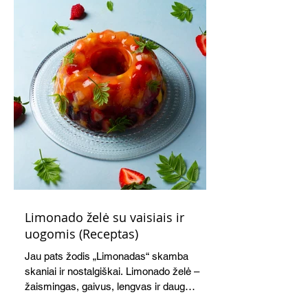
Limonado želė su vaisiais ir
uogomis (Receptas)
Jau pats žodis „Limonadas“ skamba
skaniai ir nostalgiškai. Limonado želė –
žaismingas, gaivus, lengvas ir daug
žadantis desertas, kuris tęsi visus savo