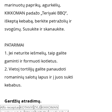
marinuotų paprikų, agurkėlių, 
KIKKOMAN padažo „Teriyaki BBQ“,
iškeptą kebabą, berkite petražolių ir 
svogūnų. Susukite ir skanaukite.
PATARIMAI
1. Jei neturite iešmelių, taip galite 
gaminti ir formuoti kotletus.
2. Vietoj tortilijų galite panaudoti 
romaninių salotų lapus ir į juos sukti 
kebabus.
Gardžių atradimų. 
Alfo receptas
KOTANYI
ZYLE
KIKKOMAN