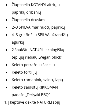
Žiupsnelio KOTANYI aitriųjų 
paprikų dribsnių
Žiupsnelio druskos
2–3 SPILVA marinuotų paprikų
4–5 griežinėlių SPILVA užkandžių 
agurkų
2 šaukštų NATURLI ekologiškų 
tepiųjų riebalų „Vegan block“
Keleto petražolių šakelių
Keleto tortilijų
Keleto romaninių salotų lapų
Keleto šaukštų KIKKOMAN 
padažo „Teriyaki BBQ“
1. Į keptuvę dėkite NATURLI sojų 