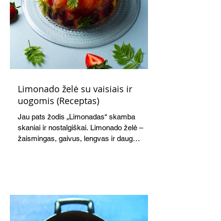
Limonado želė su vaisiais ir
uogomis (Receptas)
Jau pats žodis „Limonadas“ skamba
skaniai ir nostalgiškai. Limonado želė –
žaismingas, gaivus, lengvas ir daug
žadantis desertas, kuris tęsi visus savo
pažadus. Gaivus greipfrutų limonadas
subtiliai papildo saldžius vaisius, o ledų
kaušelis suteikia desertui ypatingo
švelnumo.