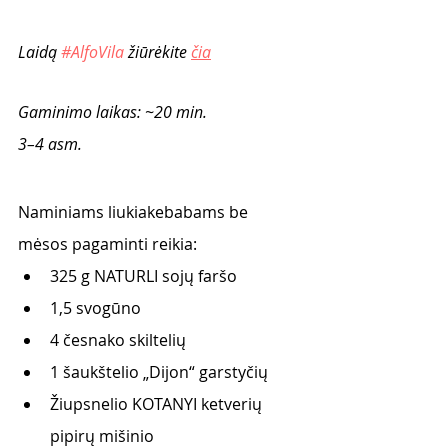
Laidą 
#AlfoVila
 žiūrėkite 
čia
Gaminimo laikas: ~20 min.
3–4 asm.
Naminiams liukiakebabams be 
mėsos pagaminti reikia:
325 g NATURLI sojų faršo
1,5 svogūno
4 česnako skiltelių
1 šaukštelio „Dijon“ garstyčių
Žiupsnelio KOTANYI ketverių 
pipirų mišinio