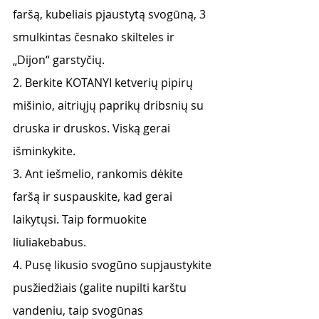
faršą, kubeliais pjaustytą svogūną, 3 
smulkintas česnako skilteles ir 
„Dijon“ garstyčių.
2. Berkite KOTANYI ketverių pipirų 
mišinio, aitriųjų paprikų dribsnių su 
druska ir druskos. Viską gerai 
išminkykite.
3. Ant iešmelio, rankomis dėkite 
faršą ir suspauskite, kad gerai 
laikytųsi. Taip formuokite 
liuliakebabus.
4. Pusę likusio svogūno supjaustykite 
pusžiedžiais (galite nupilti karštu 
vandeniu, taip svogūnas