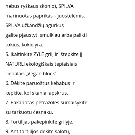
nebus ryškaus skonio), SPILVA 
marinuotas paprikas – juostelėmis, 
SPILVA užkandžių agurkus
galite pjaustyti smulkiau arba palikti 
tokius, kokie yra.
5. Įkaitinkite ZYLE grilį ir ištepkite jį 
NATURLI ekologiškais tepiaisiais 
riebalais „Vegan block“.
6. Dėkite paruoštus kebabus ir 
kepkite, kol skaniai apskrus.
7. Pakapotas petražoles sumaišykite 
su tarkuotu česnaku.
8. Tortilijas pakepinkite grilyje.
9. Ant tortilijos dėkite salotų, 