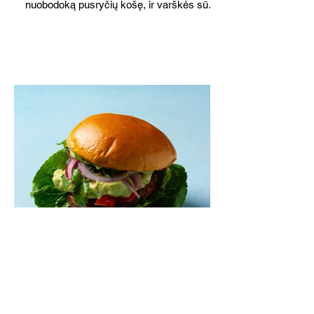
nuobodoką pusryčių košę, ir varškės sūrį,
o patiekę su mėgstamais sausainiais
pavaišinsite netikėtus svečius. Praktiškas
patarimas: laikykite uogienę nedideliuose
indeliuose.
Mėsainiai su marinuotomis