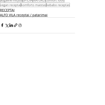
augalinė mityba
SPILVA
NATURLI
comfort food
vegan receptai
komforto maistas
kebabo receptas
RECEPTAI
ALFO VILA receptai / patarimai