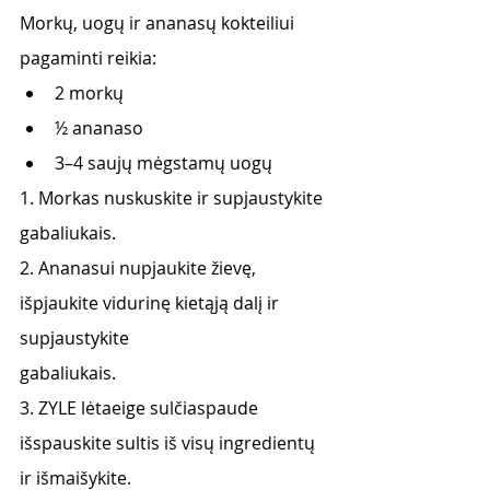
Morkų, uogų ir ananasų kokteiliui 
pagaminti reikia:
2 morkų
½ ananaso
3–4 saujų mėgstamų uogų
1. Morkas nuskuskite ir supjaustykite 
gabaliukais.
2. Ananasui nupjaukite žievę, 
išpjaukite vidurinę kietąją dalį ir 
supjaustykite
gabaliukais.
3. ZYLE lėtaeige sulčiaspaude 
išspauskite sultis iš visų ingredientų 
ir išmaišykite.