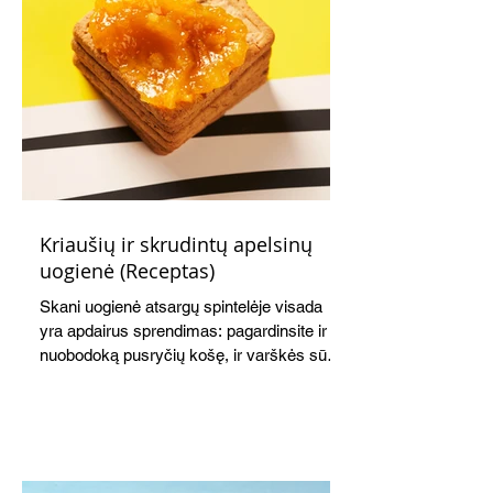
Kriaušių ir skrudintų apelsinų
uogienė (Receptas)
Skani uogienė atsargų spintelėje visada
yra apdairus sprendimas: pagardinsite ir
nuobodoką pusryčių košę, ir varškės sūrį,
o patiekę su mėgstamais sausainiais
pavaišinsite netikėtus svečius. Praktiškas
patarimas: laikykite uogienę nedideliuose
indeliuose.