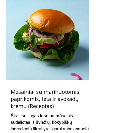
Mėsainiai su marinuotomis
paprikomis, feta ir avokadų
kremu (Receptas)
Šis – sultingas ir sotus mėsainis,
sudėliotas iš šviežių, kokybiškų
ingredientų tikrai yra “gerai subalansuotas