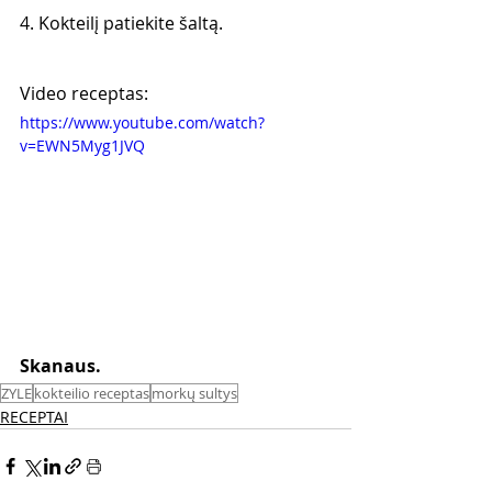
4. Kokteilį patiekite šaltą.
Video receptas:
https://www.youtube.com/watch?
v=EWN5Myg1JVQ
Skanaus. 
ZYLE
kokteilio receptas
morkų sultys
RECEPTAI