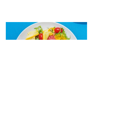
maistas”. Sotus, gardintas marinuotomis
paprikomis, trupinta feta ir švelniu avokadų
kremu labai tik pietums ar nevėlyvai
vakarienei, o ypač – visiems vasaros
susibėgimams ant pievelės prie namų.
Nepamirškite ir gėrimų. Prie šio mėsainio
skaniai dera gaivus aviečių ir apelsinų
kokteilis.
Cukinijų ir vyšninių pomidorų
salotos (Receptas)