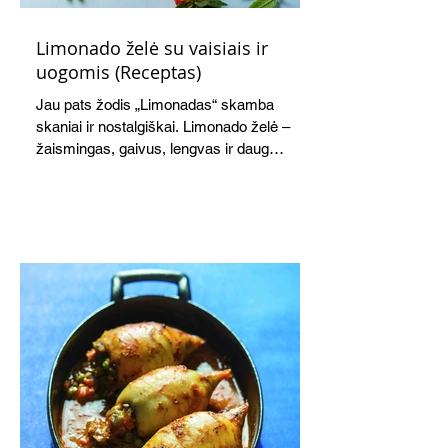
Limonado želė su vaisiais ir
uogomis (Receptas)
Jau pats žodis „Limonadas“ skamba
skaniai ir nostalgiškai. Limonado želė –
žaismingas, gaivus, lengvas ir daug
žadantis desertas, kuris tęsi visus savo
pažadus. Gaivus greipfrutų limonadas
subtiliai papildo saldžius vaisius, o ledų
kaušelis suteikia desertui ypatingo
švelnumo.