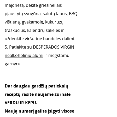
majonezą, dėkite griežinėliais 
pjaustytą svogūną, salotų lapus, BBQ 
vištieną, gvakamolę, kukurūzų 
traškučius, kalendrų šakeles ir 
uždenkite viršutine bandelės dalimi.
5. Patiekite su 
DESPERADOS VIRGIN 
nealkoholiniu alumi
 ir mėgstamu 
garnyru. 
Dar daugiau gardžių patiekalų 
receptų rasite naujame žurnale 
VERDU IR KEPU.
Naują numerį galite įsigyti visose 