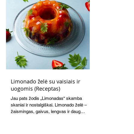
Limonado želė su vaisiais ir
uogomis (Receptas)
Jau pats žodis „Limonadas“ skamba
skaniai ir nostalgiškai. Limonado želė –
žaismingas, gaivus, lengvas ir daug
žadantis desertas, kuris tęsi visus savo
pažadus. Gaivus greipfrutų limonadas
subtiliai papildo saldžius vaisius, o ledų