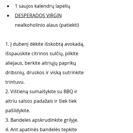
1 saujos kalendrų lapelių
DESPERADOS VIRGIN
nealkoholinio alaus (patiekti)
1. Į dubenį dėkite išskobtą avokadą, 
išspauskite citrinos sulčių, pilkite 
aliejaus, berkite aitriųjų paprikų 
dribsnių, druskos ir viską sutrinkite 
trintuvu. 
2. Vištieną sumaišykite su BBQ ir 
aitriu salsos padažais ir šiek tiek 
pašildykite. 
3. Bandeles apskrudinkite grilyje.
4. Ant apatinės bandelės tepkite 