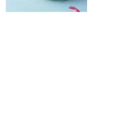
Mėsainiai su marinuotomis
paprikomis, feta ir avokadų
kremu (Receptas)
Šis – sultingas ir sotus mėsainis,
sudėliotas iš šviežių, kokybiškų
ingredientų tikrai yra “gerai subalansuotas
maistas”. Sotus, gardintas marinuotomis
paprikomis, trupinta feta ir švelniu avokadų
kremu labai tik pietums ar nevėlyvai
vakarienei, o ypač – visiems vasaros
susibėgimams ant pievelės prie namų.
Nepamirškite ir gėrimų. Prie šio mėsainio
skaniai dera gaivus aviečių ir apelsinų
kokteilis.