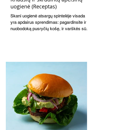
uogienė (Receptas)
Skani uogienė atsargų spintelėje visada
yra apdairus sprendimas: pagardinsite ir
nuobodoką pusryčių košę, ir varškės sūrį,
o patiekę su mėgstamais sausainiais
pavaišinsite netikėtus svečius. Praktiškas
patarimas: laikykite uogienę nedideliuose
indeliuose.