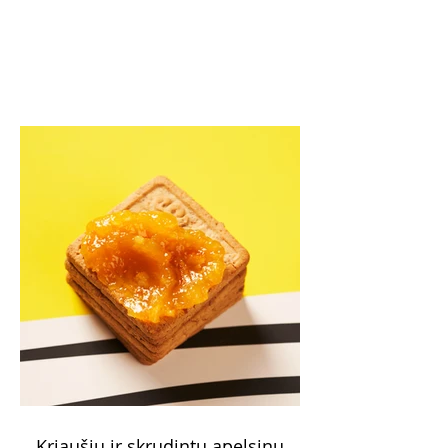
Kriaušių ir skrudintų apelsinų