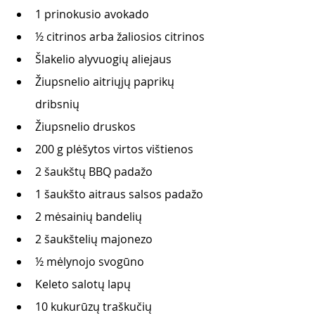
1 prinokusio avokado
½ citrinos arba žaliosios citrinos
Šlakelio alyvuogių aliejaus
Žiupsnelio aitriųjų paprikų 
dribsnių
Žiupsnelio druskos
200 g plėšytos virtos vištienos
2 šaukštų BBQ padažo
1 šaukšto aitraus salsos padažo
2 mėsainių bandelių
2 šaukštelių majonezo
½ mėlynojo svogūno
Keleto salotų lapų
10 kukurūzų traškučių