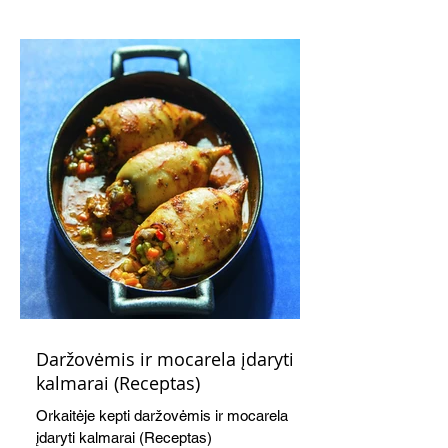
kaušelis suteikia desertui ypatingo
švelnumo.
Daržovėmis ir mocarela įdaryti
kalmarai (Receptas)
Orkaitėje kepti daržovėmis ir mocarela
įdaryti kalmarai (Receptas)