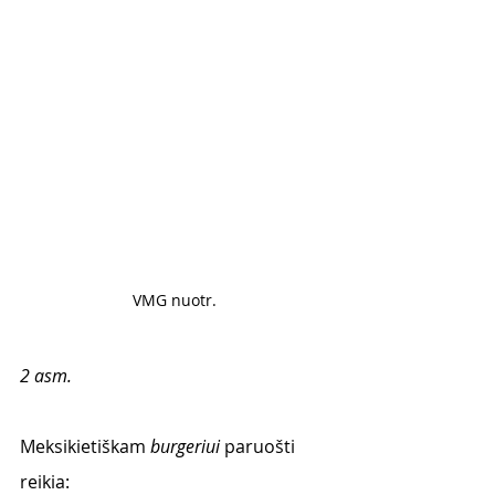
VMG nuotr. 
2 asm.
Meksikietiškam 
burgeriui
 paruošti 
reikia: