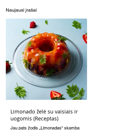
(Receptas)
(Receptas)
Naujausi įrašai
Limonado želė su vaisiais ir
uogomis (Receptas)
Jau pats žodis „Limonadas“ skamba