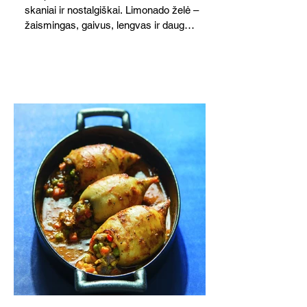
skaniai ir nostalgiškai. Limonado želė –
žaismingas, gaivus, lengvas ir daug
žadantis desertas, kuris tęsi visus savo
pažadus. Gaivus greipfrutų limonadas
subtiliai papildo saldžius vaisius, o ledų
kaušelis suteikia desertui ypatingo
švelnumo.