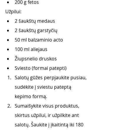
200 g fetos
Užpilui: 
2 šaukštų medaus
2 šaukštų garstyčių
50 ml balzaminio acto
100 ml aliejaus
Žiupsnelio druskos
Sviesto (formai patepti) 
Salotų gūžes perpjaukite pusiau, 
sudėkite į sviestu pateptą 
kepimo formą. 
Sumaišykite visus produktus, 
skirtus užpilui, ir užpilkite ant 
salotų. Šaukite į įkaitintą iki 180 