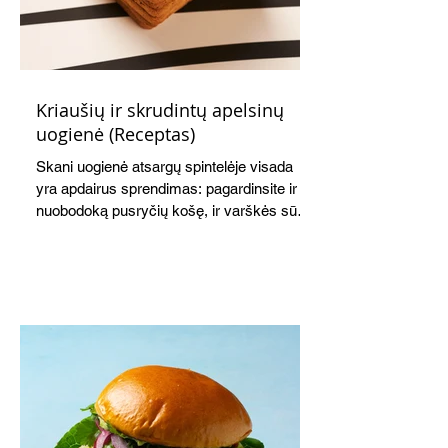
Kriaušių ir skrudintų apelsinų
uogienė (Receptas)
Skani uogienė atsargų spintelėje visada
yra apdairus sprendimas: pagardinsite ir
nuobodoką pusryčių košę, ir varškės sūrį,
o patiekę su mėgstamais sausainiais
pavaišinsite netikėtus svečius. Praktiškas
patarimas: laikykite uogienę nedideliuose
indeliuose.