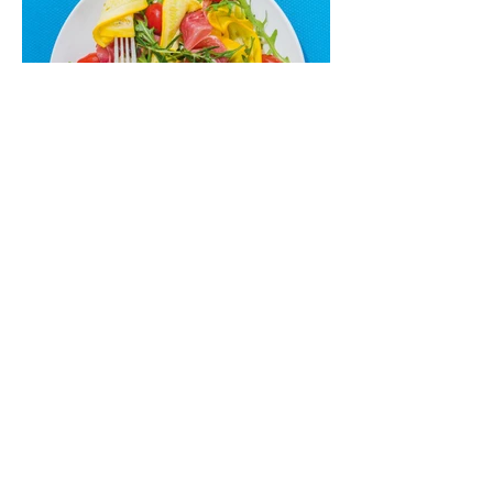
Nepamirškite ir gėrimų. Prie šio mėsainio
skaniai dera gaivus aviečių ir apelsinų
kokteilis.
Cukinijų ir vyšninių pomidorų
salotos (Receptas)
Labai vasariškos, gaivios, subalansuotos.
Rinkitės jaunas, nedideles cukinijas. Jei
norėtųsi sotesnio patiekalo, įdėkite buratos
ar mocarelos, pabarstykite skrudintomis
kedrinėmis pinijomis, patiekite su pilno