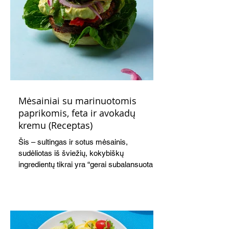
Mėsainiai su marinuotomis
paprikomis, feta ir avokadų
kremu (Receptas)
Šis – sultingas ir sotus mėsainis,
sudėliotas iš šviežių, kokybiškų
ingredientų tikrai yra “gerai subalansuotas
maistas”. Sotus, gardintas marinuotomis
paprikomis, trupinta feta ir švelniu avokadų
kremu labai tik pietums ar nevėlyvai
vakarienei, o ypač – visiems vasaros
susibėgimams ant pievelės prie namų.