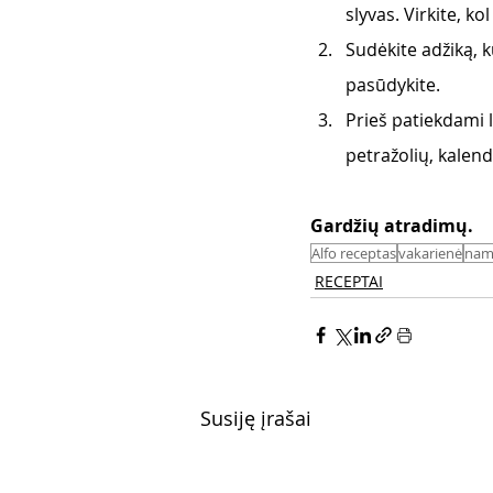
slyvas. Virkite, kol 
Sudėkite adžiką, ku
pasūdykite. 
Prieš patiekdami 
petražolių, kalendr
Gardžių atradimų. 
Alfo receptas
vakarienė
nam
RECEPTAI
Susiję įrašai