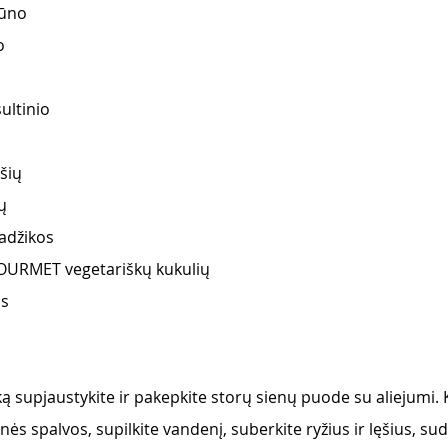
gūno
o
ultinio
šių
ų
adžikos
URMET vegetariškų kukulių 
os
ą supjaustykite ir pakepkite storų sienų puode su aliejumi. 
nės spalvos, supilkite vandenį, suberkite ryžius ir lęšius, sud