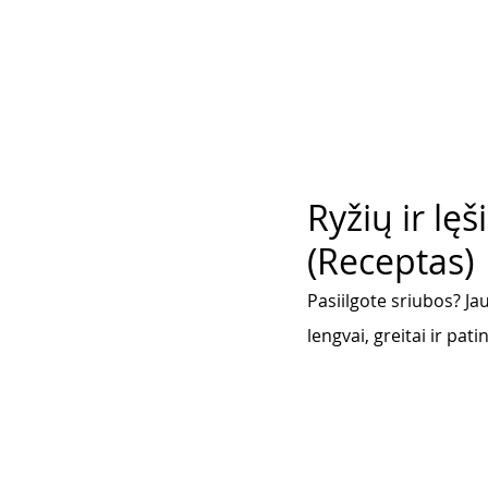
Ryžių ir lę
(Receptas)
Pasiilgote sriubos? Jau
lengvai, greitai ir pati