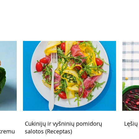
(Receptas)
(Rec
Cukinijų ir vyšninių pomidorų
Lęšių
 kremu
salotos (Receptas)