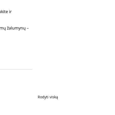
kite ir 
tamų žalumynų – 
Rodyti viską