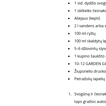
1 vid. dydžio svo
1 skiltelės česnak
Aliejaus (kepti)
2 l vandens arba s
100 ml ryžių
100 ml skaldytų lę
5–6 džiovintų slyv
1 kupino šaukšto 
10–12 GARDEN GO
Žiupsnelio drusk
Petražolių lapelių
Svogūną ir česnak
taps gražios auksi