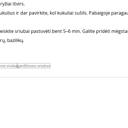
ryžiai išvirs. 
kulius ir dar pavirkite, kol kukuliai sušils. Pabaigoje paragau
leiskite sriubai pastovėti bent 5–6 min. Galite pridėti mėgs
ų, bazilikų. 
inė sriuba
gardžiosios sriubos