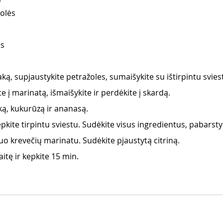
olės
os
ką, supjaustykite petražoles, sumaišykite su ištirpintu sviest
e į marinatą, išmaišykite ir perdėkite į skardą.
ką, kukurūzą ir ananasą.
kite tirpintu sviestu. Sudėkite visus ingredientus, pabarstyk
nuo krevečių marinatu. Sudėkite pjaustytą citriną.
aitę ir kepkite 15 min.