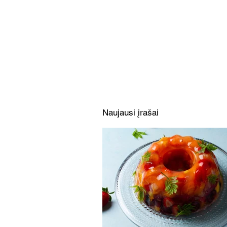
Limonado želė su vaisiais ir
uogomis (Receptas)
Naujausi įrašai