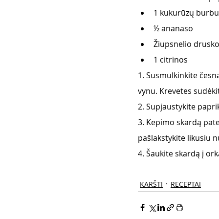
1 kukurūzų burbu
½ ananaso
Žiupsnelio drusk
1 citrinos
1. Susmulkinkite česna
vynu. Krevetes sudėkit
2. Supjaustykite papri
3. Kepimo skardą patep
pašlakstykite likusiu 
4. Šaukite skardą į ork
KARŠTI
RECEPTAI