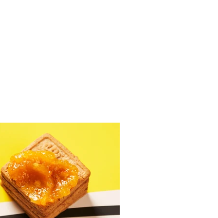
ušių ir skrudintų
sinų uogienė (Receptas)