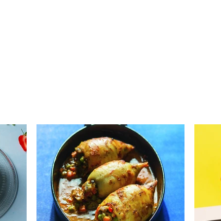
Daržovėmis ir mocarela
Kria
įdaryti kalmarai (Receptas)
apel