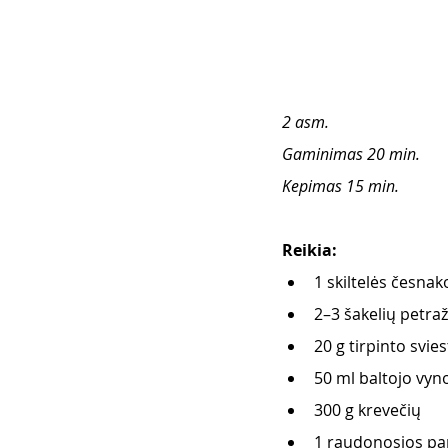
2 asm.
Gaminimas 20 min.
Kepimas 15 min.
Reikia:
1 skiltelės česnak
2–3 šakelių petraž
20 g tirpinto svie
50 ml baltojo vyn
300 g krevečių
1 raudonosios pa