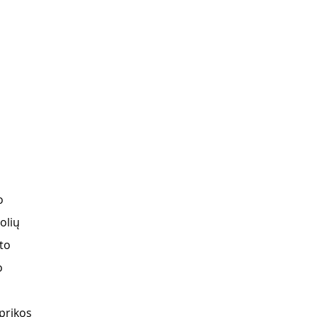
o
olių
sto
o
prikos