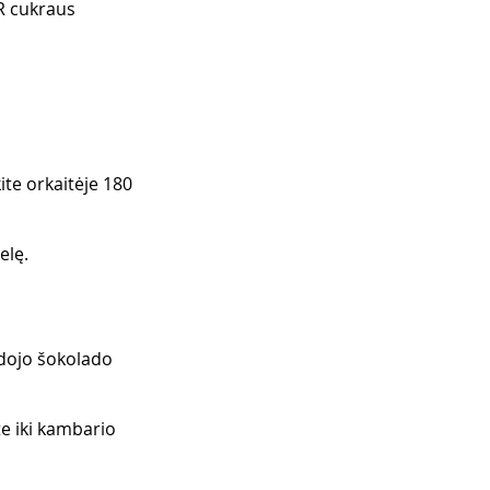
R cukraus 
te orkaitėje 180 
elę.
odojo šokolado 
te iki kambario 