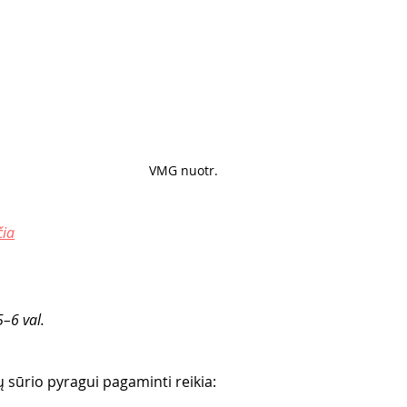
VMG nuotr. 
čia
–6 val.
sūrio pyragui pagaminti reikia: