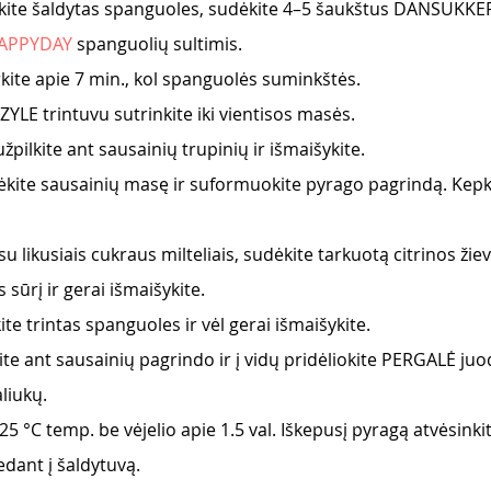
erkite šaldytas spanguoles, sudėkite 4–5 šaukštus DANSUKKE
APPYDAY
 spanguolių sultimis.
virkite apie 7 min., kol spanguolės suminkštės.
ZYLE trintuvu sutrinkite iki vientisos masės.
žpilkite ant sausainių trupinių ir išmaišykite.
ėkite sausainių masę ir suformuokite pyrago pagrindą. Kepki
 su likusiais cukraus milteliais, sudėkite tarkuotą citrinos žiev
sūrį ir gerai išmaišykite.
te trintas spanguoles ir vėl gerai išmaišykite.
te ant sausainių pagrindo ir į vidų pridėliokite PERGALĖ ju
liukų.
25 °C temp. be vėjelio apie 1.5 val. Iškepusį pyragą atvėsinki
dant į šaldytuvą.