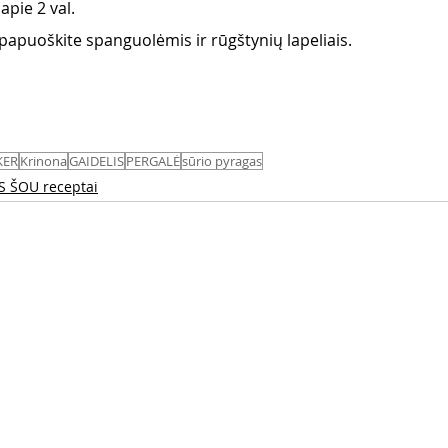
apie 2 val.
papuoškite spanguolėmis ir rūgštynių lapeliais.
KER
Krinona
GAIDELIS
PERGALĖ
sūrio pyragas
S ŠOU receptai