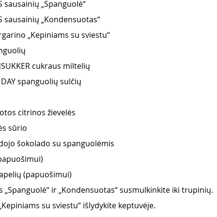
S sausainių „Spanguolė“
IS sausainių „Kondensuotas“
garino „Kepiniams su sviestu“
nguolių
SUKKER cukraus miltelių
 DAY spanguolių sulčių
otos citrinos žievelės
s sūrio
dojo šokolado su spanguolėmis
(papuošimui)
lapelių (papuošimui)
s „Spanguolė“ ir „Kondensuotas“ susmulkinkite iki trupinių.
Kepiniams su sviestu“ išlydykite keptuvėje.