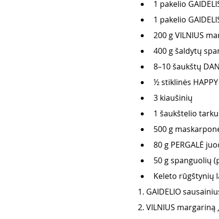
1 pakelio GAIDELI
1 pakelio GAIDEL
200 g VILNIUS mar
400 g šaldytų spa
8–10 šaukštų DAN
½ stiklinės HAPPY
3 kiaušinių
1 šaukštelio tarku
500 g maskarponė
80 g PERGALĖ juo
50 g spanguolių 
Keleto rūgštynių 
1. GAIDELIO sausainiu
2. VILNIUS margariną „