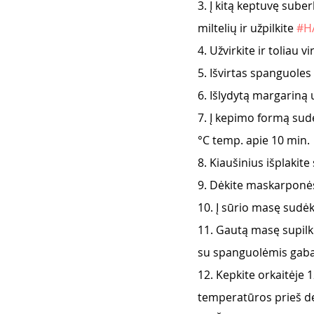
3. Į kitą keptuvę sub
miltelių ir užpilkite 
#H
4. Užvirkite ir toliau 
5. Išvirtas spanguoles 
6. Išlydytą margariną u
7. Į kepimo formą sud
°C temp. apie 10 min.
8. Kiaušinius išplakite
9. Dėkite maskarponės 
10. Į sūrio masę sudėki
11. Gautą masę supilki
su spanguolėmis gaba
12. Kepkite orkaitėje 1
temperatūros prieš de