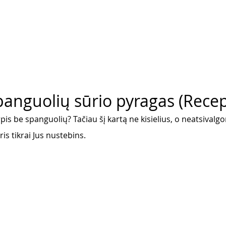
panguolių sūrio pyragas (Recep
rpis be spanguolių? Tačiau šį kartą ne kisielius, o neatsivalg
uris tikrai Jus nustebins.