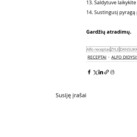
13. Šaldytuve laikykite 
14. Sustingusį pyragą 
Gardžių atradimų. 
Alfo receptas
ZYLE
DANSUK
RECEPTAI
ALFO DIDYSI
Susiję įrašai