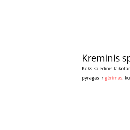
Kreminis s
Koks kalėdinis laikota
pyragas ir 
gėrimas
, k