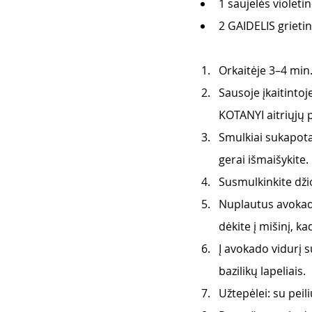
1 saujelės violetin
2 GAIDELIS grieti
Orkaitėje 3–4 min
Sausoje įkaitinto
KOTANYI aitriųjų p
Smulkiai sukapota
gerai išmaišykite.
Susmulkinkite dži
Nuplautus avokadu
dėkite į mišinį, k
Į avokado vidurį s
bazilikų lapeliais.
Užtepėlei: su peil