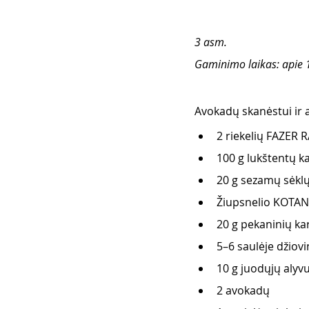
3 asm.
Gaminimo laikas: apie 
Avokadų skanėstui ir 
2 riekelių FAZER
100 g lukštentų k
20 g sezamų sėkl
Žiupsnelio KOTANY
20 g pekaninių kar
5–6 saulėje džiov
10 g juodųjų alyv
2 avokadų  