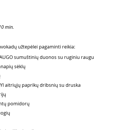
10 min.
avokadų užtepėlei pagaminti reikia:
 RAUGO sumuštinių duonos su ruginiu raugu  
anapių sėklų 
ų
I aitriųjų paprikų dribsnių su druska 
ijų 
intų pomidorų 
uogių 