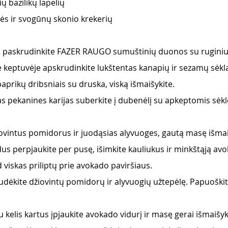
ių bazilikų lapelių 
nės ir svogūnų skonio krekerių
. paskrudinkite FAZER RAUGO sumuštinių duonos su ruginiu 
je keptuvėje apskrudinkite lukštentas kanapių ir sezamų sėkla
aprikų dribsniais su druska, viską išmaišykite.
s pekanines karijas suberkite į dubenėlį su apkeptomis sėklo
ovintus pomidorus ir juodąsias alyvuoges, gautą masę išmai
s perpjaukite per pusę, išimkite kauliukus ir minkštąją av
ad viskas priliptų prie avokado paviršiaus.
udėkite džiovintų pomidorų ir alyvuogių užtepėlę. Papuoškite
iu kelis kartus įpjaukite avokado vidurį ir masę gerai išmaišyk