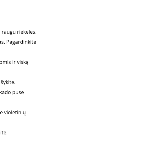
raugu riekeles.
s. Pagardinkite 
mis ir viską 
šykite.
okado pusę 
 violetinių 
ite.