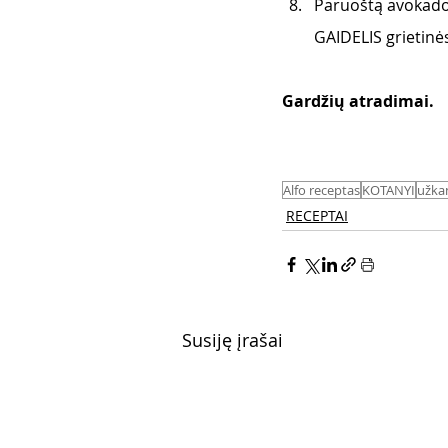
Paruoštą avokado 
GAIDELIS grietinės
Gardžių atradimai. 
Alfo receptas
KOTANYI
užka
RECEPTAI
Susiję įrašai