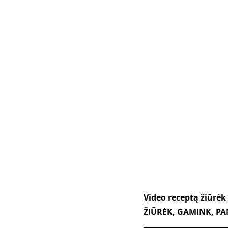
Video receptą žiūrėk A
ŽIŪRĖK, GAMINK, PAM