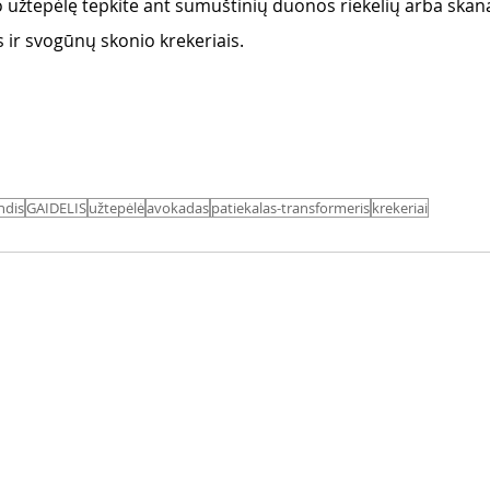
užtepėlę tepkite ant sumuštinių duonos riekelių arba skana
 ir svogūnų skonio krekeriais. 
ndis
GAIDELIS
užtepėlė
avokadas
patiekalas-transformeris
krekeriai