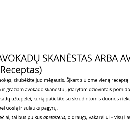
 AVOKADŲ SKANĖSTAS ARBA 
Receptas)
okęs, skubėkite juo mėgautis. Šįkart siūlome vieną receptą 
 ir gražiam avokado skanėstui, įdarytam džiovintais pomidor
adų užtepėlei, kurią patiekite su skrudintomis duonos riek
bei uoslę ir sulauks pagyrų. 
ečiai, tai bus puikus 
apetaizeris, 
o draugų vakarėliui – visų l