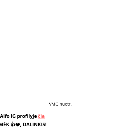
VMG nuotr. 
lfo IG profilyje 
čia
ĖK 👍❤️, DALINKIS!