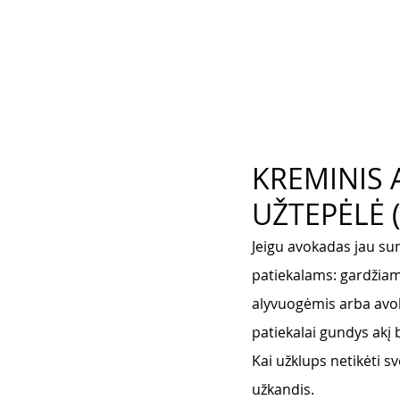
KREMINIS
UŽTEPĖLĖ (
Jeigu avokadas jau sun
patiekalams: gardžiam
alyvuogėmis arba avok
patiekalai gundys akį 
Kai užklups netikėti sv
užkandis. 