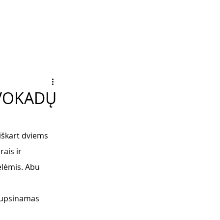
AVOKADŲ
iškart dviems 
ais ir 
elėmis. Abu 
iaupsinamas 