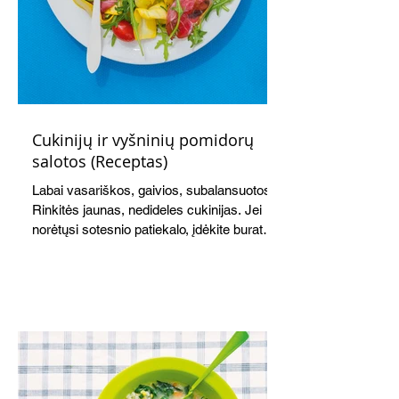
Cukinijų ir vyšninių pomidorų
salotos (Receptas)
Labai vasariškos, gaivios, subalansuotos.
Rinkitės jaunas, nedideles cukinijas. Jei
norėtųsi sotesnio patiekalo, įdėkite buratos
ar mocarelos, pabarstykite skrudintomis
kedrinėmis pinijomis, patiekite su pilno
grūdo duona arba virtu perliniu kuskusu.