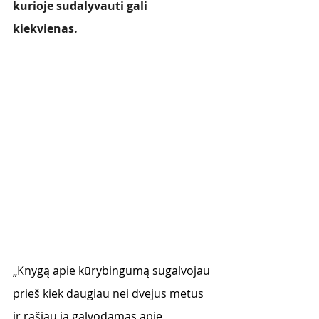
kurioje sudalyvauti gali 
kiekvienas. 
„Knygą apie kūrybingumą sugalvojau 
prieš kiek daugiau nei dvejus metus 
ir rašiau ją galvodamas apie 