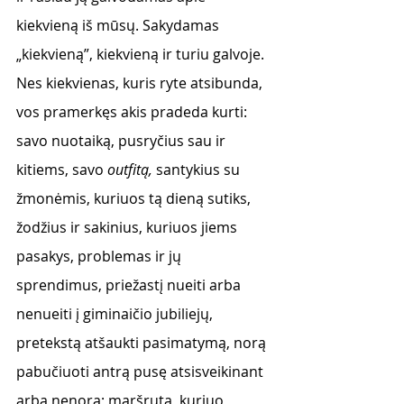
kiekvieną iš mūsų. Sakydamas 
„kiekvieną”, kiekvieną ir turiu galvoje. 
Nes kiekvienas, kuris ryte atsibunda, 
vos pramerkęs akis pradeda kurti: 
savo nuotaiką, pusryčius sau ir 
kitiems, savo
 outfitą, 
santykius su 
žmonėmis, kuriuos tą dieną sutiks, 
žodžius ir sakinius, kuriuos jiems 
pasakys, problemas ir jų 
sprendimus, priežastį nueiti arba 
nenueiti į giminaičio jubiliejų, 
pretekstą atšaukti pasimatymą, norą 
pabučiuoti antrą pusę atsisveikinant 
arba nenorą; maršrutą, kuriuo 