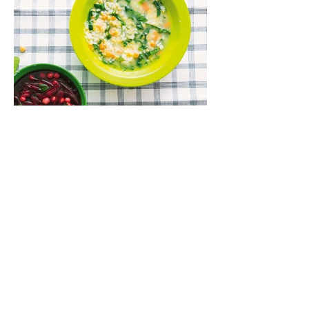
Lęšių ir špinatų sriuba (Receptas)
Kartais norisi aštriau, kartais – su dūmo
aromatu, o kartais – kažko švelnaus,
jaukaus ir neįmantriai skanaus. Tokia yra ši
greitai paruošiama, gomuriui maloni lęšių,
ryžių ir špinatų sriuba.