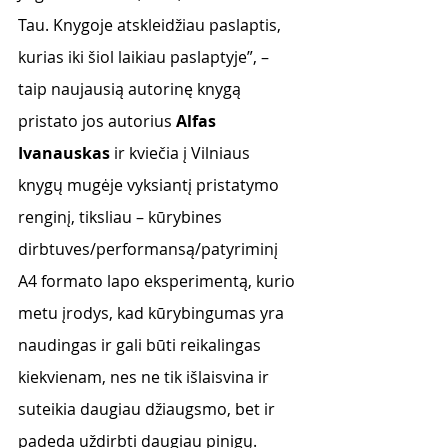
Tau. Knygoje atskleidžiau paslaptis, 
kurias iki šiol laikiau paslaptyje”, – 
taip naujausią autorinę knygą 
pristato jos autorius 
Alfas 
Ivanauskas
 ir kviečia į Vilniaus 
knygų mugėje vyksiantį pristatymo 
renginį, tiksliau – kūrybines 
dirbtuves/performansą/patyriminį 
A4 formato lapo eksperimentą, kurio 
metu įrodys, kad kūrybingumas yra 
naudingas ir gali būti reikalingas 
kiekvienam, nes ne tik išlaisvina ir 
suteikia daugiau džiaugsmo, bet ir 
padeda uždirbti daugiau pinigų. 