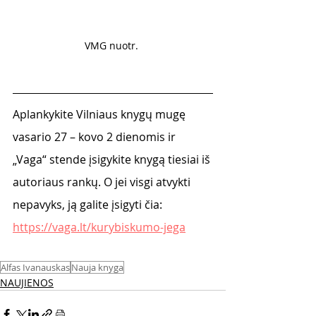
VMG nuotr. 
Aplankykite Vilniaus knygų mugę 
vasario 27 – kovo 2 dienomis ir 
„Vaga“ stende įsigykite knygą tiesiai iš 
autoriaus rankų. O jei visgi atvykti 
nepavyks, ją galite įsigyti čia: 
https://vaga.lt/kurybiskumo-jega
Alfas Ivanauskas
Nauja knyga
NAUJIENOS