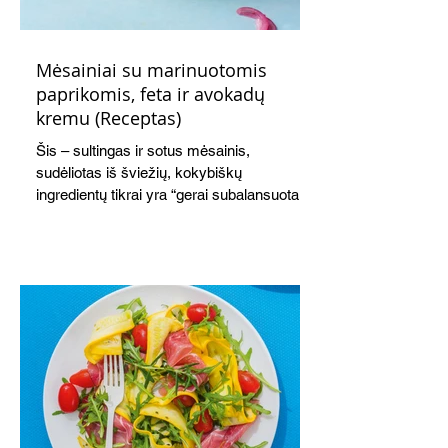
Mėsainiai su marinuotomis
paprikomis, feta ir avokadų
kremu (Receptas)
Šis – sultingas ir sotus mėsainis,
sudėliotas iš šviežių, kokybiškų
ingredientų tikrai yra “gerai subalansuotas
maistas”. Sotus, gardintas marinuotomis
paprikomis, trupinta feta ir švelniu avokadų
kremu labai tik pietums ar nevėlyvai
vakarienei, o ypač – visiems vasaros
susibėgimams ant pievelės prie namų.
Nepamirškite ir gėrimų. Prie šio mėsainio
skaniai dera gaivus aviečių ir apelsinų
kokteilis.