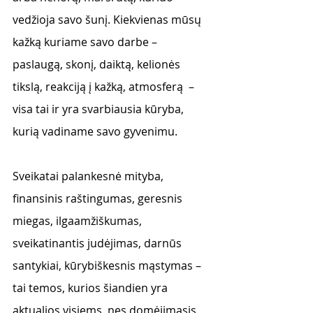
vedžioja savo šunį. Kiekvienas mūsų 
kažką kuriame savo darbe – 
paslaugą, skonį, daiktą, kelionės 
tikslą, reakciją į kažką, atmosferą  – 
visa tai ir yra svarbiausia kūryba, 
kurią vadiname savo gyvenimu. 
Sveikatai palankesnė mityba, 
finansinis raštingumas, geresnis 
miegas, ilgaamžiškumas, 
sveikatinantis judėjimas, darnūs 
santykiai, kūrybiškesnis mąstymas – 
tai temos, kurios šiandien yra 
aktualios visiems, nes domėjimasis 