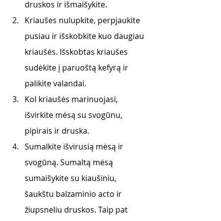
druskos ir išmaišykite. 
Kriaušes nulupkite, perpjaukite 
pusiau ir išskobkite kuo daugiau 
kriaušės. Išskobtas kriaušes 
sudėkite į paruoštą kefyrą ir 
palikite valandai. 
Kol kriaušės marinuojasi, 
išvirkite mėsą su svogūnu, 
pipirais ir druska. 
Sumalkite išvirusią mėsą ir 
svogūną. Sumaltą mėsą 
sumaišykite su kiaušiniu, 
šaukštu balzaminio acto ir 
žiupsneliu druskos. Taip pat 