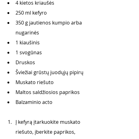
4 kietos kriaušės 
250 ml kefyro
350 g jautienos kumpio arba 
nugarinės
1 kiaušinis
1 svogūnas
Druskos
Šviežiai grūstų juodųjų pipirų 
Muskato riešuto
Maltos saldžiosios paprikos
Balzaminio acto
Į kefyrą įtarkuokite muskato 
riešuto, įberkite paprikos, 