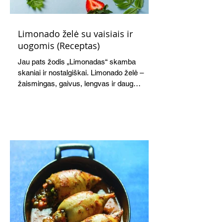
Limonado želė su vaisiais ir
uogomis (Receptas)
Jau pats žodis „Limonadas“ skamba
skaniai ir nostalgiškai. Limonado želė –
žaismingas, gaivus, lengvas ir daug
žadantis desertas, kuris tęsi visus savo
pažadus. Gaivus greipfrutų limonadas
subtiliai papildo saldžius vaisius, o ledų
kaušelis suteikia desertui ypatingo
švelnumo.