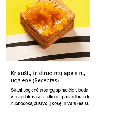
Kriaušių ir skrudintų apelsinų
uogienė (Receptas)
Skani uogienė atsargų spintelėje visada
yra apdairus sprendimas: pagardinsite ir
nuobodoką pusryčių košę, ir varškės sūrį,
o patiekę su mėgstamais sausainiais
pavaišinsite netikėtus svečius. Praktiškas
patarimas: laikykite uogienę nedideliuose
indeliuose.