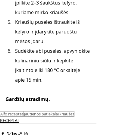
įpilkite 2–3 šaukštus kefyro, 
kuriame mirko kriaušės. 
Kriaušių puseles ištraukite iš 
kefyro ir įdarykite paruoštu 
mėsos įdaru. 
Sudėkite abi puseles, apvyniokite 
kulinariniu siūlu ir kepkite 
įkaitintoje iki 180 °C orkaitėje 
apie 15 min.
Gardžių atradimų.
Alfo receptas
jautienos patiekalai
kriaušės
RECEPTAI