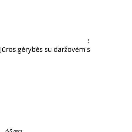
Jūros gėrybės su daržovėmis
4-5 asm.