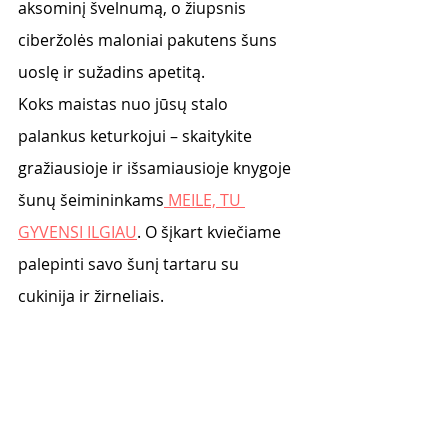
aksominį švelnumą, o žiupsnis 
ciberžolės maloniai pakutens šuns 
uoslę ir sužadins apetitą. 
Koks maistas nuo jūsų stalo 
palankus keturkojui – skaitykite 
gražiausioje ir išsamiausioje knygoje 
šunų šeimininkams
 MEILE, TU 
GYVENSI ILGIAU
. O šįkart kviečiame 
palepinti savo šunį tartaru su 
cukinija ir žirneliais. 