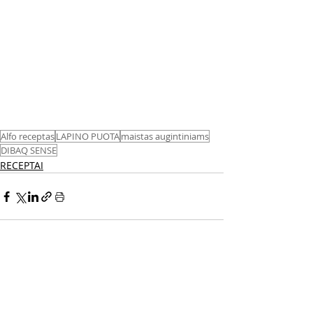
Alfo receptas
LAPINO PUOTA
maistas augintiniams
DIBAQ SENSE
RECEPTAI