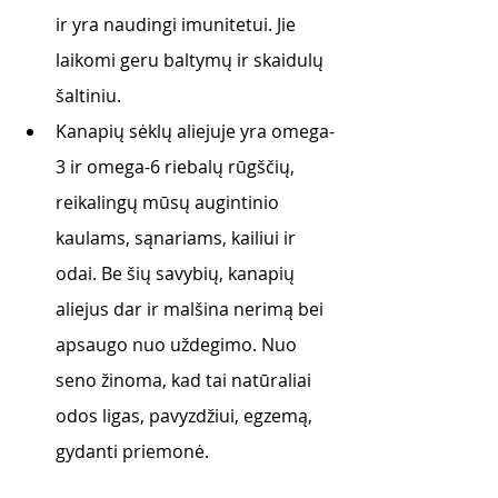
ir yra naudingi imunitetui. Jie 
laikomi geru baltymų ir skaidulų 
šaltiniu. 
Kanapių sėklų aliejuje yra omega-
3 ir omega-6 riebalų rūgščių, 
reikalingų mūsų augintinio 
kaulams, sąnariams, kailiui ir 
odai. Be šių savybių, kanapių 
aliejus dar ir malšina nerimą bei 
apsaugo nuo uždegimo. Nuo 
seno žinoma, kad tai natūraliai 
odos ligas, pavyzdžiui, egzemą, 
gydanti priemonė. 