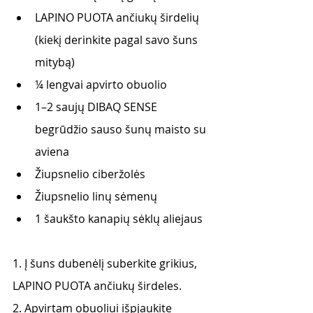
LAPINO PUOTA ančiukų širdelių 
(kiekį derinkite pagal savo šuns 
mitybą)
¼ lengvai apvirto obuolio 
1–2 saujų DIBAQ SENSE 
begrūdžio sauso šunų maisto su 
aviena
Žiupsnelio ciberžolės
Žiupsnelio linų sėmenų 
1 šaukšto kanapių sėklų aliejaus
1. Į šuns dubenėlį suberkite grikius, 
LAPINO PUOTA ančiukų širdeles.
2. Apvirtam obuoliui išpjaukite 