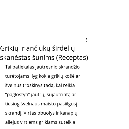
Grikių ir ančiukų širdelių
skanėstas šunims (Receptas)
Tai patiekalas jautresnio skrandžio 
turėtojams, lyg kokia grikių košė ar 
švelnus troškinys tada, kai reikia 
“paglostyti” jautrų, sujautrintą ar 
tiesiog švelnaus maisto pasiilgusį 
skrandį. Virtas obuolys ir kanapių 
aliejus virtiems grikiams suteikia 