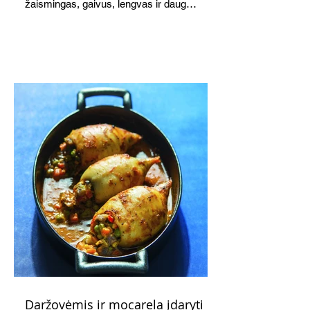
žaismingas, gaivus, lengvas ir daug
žadantis desertas, kuris tęsi visus savo
pažadus. Gaivus greipfrutų limonadas
subtiliai papildo saldžius vaisius, o ledų
kaušelis suteikia desertui ypatingo
švelnumo.
Daržovėmis ir mocarela įdaryti