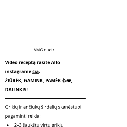
VMG nuotr. 
Video receptą rasite Alfo 
instagrame 
čia
. 
ŽIŪRĖK, GAMINK, PAMĖK 👍❤️, 
DALINKIS!
Grikių ir ančiukų širdelių skanėstuoi 
pagaminti reikia: 
2–3 šaukštų virtų grikių