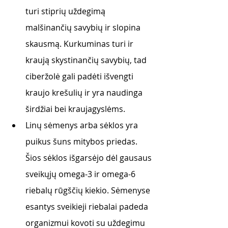
turi stiprių uždegimą 
malšinančių savybių ir slopina 
skausmą. Kurkuminas turi ir 
kraują skystinančių savybių, tad 
ciberžolė gali padėti išvengti 
kraujo krešulių ir yra naudinga 
širdžiai bei kraujagyslėms. 
Linų sėmenys arba sėklos yra 
puikus šuns mitybos priedas. 
Šios sėklos išgarsėjo dėl gausaus 
sveikųjų omega-3 ir omega-6 
riebalų rūgščių kiekio. Sėmenyse 
esantys sveikieji riebalai padeda 
organizmui kovoti su uždegimu 