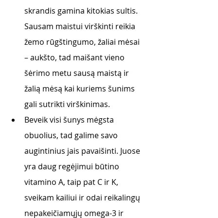
skrandis gamina kitokias sultis. 
Sausam maistui virškinti reikia 
žemo rūgštingumo, žaliai mėsai 
– aukšto, tad maišant vieno 
šėrimo metu sausą maistą ir 
žalią mėsą kai kuriems šunims 
gali sutrikti virškinimas. 
Beveik visi šunys mėgsta 
obuolius, tad galime savo 
augintinius jais pavaišinti. Juose 
yra daug regėjimui būtino 
vitamino A, taip pat C ir K, 
sveikam kailiui ir odai reikalingų 
nepakeičiamųjų omega-3 ir 