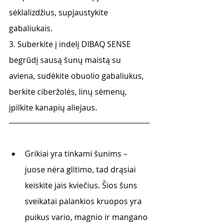
sėklalizdžius, supjaustykite 
gabaliukais.
3. Suberkite į indelį DIBAQ SENSE 
begrūdį sausą šunų maistą su 
aviena, sudėkite obuolio gabaliukus, 
berkite ciberžolės, linų sėmenų, 
įpilkite kanapių aliejaus.  
Grikiai yra tinkami šunims – 
juose nėra glitimo, tad drąsiai 
keiskite jais kviečius. Šios šuns 
sveikatai palankios kruopos yra 
puikus vario, magnio ir mangano 