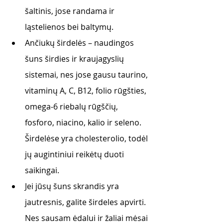
šaltinis, jose randama ir 
ląstelienos bei baltymų.
Ančiukų širdelės – naudingos 
šuns širdies ir kraujagyslių 
sistemai, nes jose gausu taurino, 
vitaminų A, C, B12, folio rūgšties, 
omega-6 riebalų rūgščių, 
fosforo, niacino, kalio ir seleno. 
Širdelėse yra cholesterolio, todėl 
jų augintiniui reikėtų duoti 
saikingai.
Jei jūsų šuns skrandis yra 
jautresnis, galite širdeles apvirti. 
Nes sausam ėdalui ir žaliai mėsai 