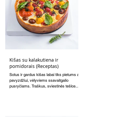
Kišas su kalakutiena ir
pomidorais (Receptas)
Sotus ir gardus kišas labai tiks pietums ar,
pavyzdžiui, vėlyviems ssavaitgalio
pusryčiams. Traškus, sviestinės tešlos
pagrindas, švelnus kiaušinių ir grietinės
įdaras, apskrudusi kalakutiena bei
pomidorai skaniai dera tarpusavyje. Nors
receptas ilgas, tačiau paruošti kišą nėra
sudėtinga. Skanus ir šiltas, ir šaltas.