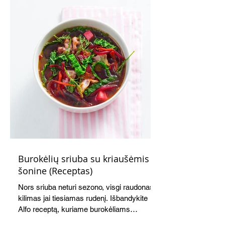
Atvėsęs tampa tvirtesnis, todėl jį lengviau
gražiai supjaustyti. Net ir šaltas kišas tiks
ir pusryčiams, ir pietų dėžutei, ir iškylai.
Burokėlių sriuba su kriaušėmis ir
šonine (Receptas)
Nors sriuba neturi sezono, visgi raudonas
kilimas jai tiesiamas rudenį. Išbandykite
Alfo receptą, kuriame burokėliams
akomponuoja kriaušės. Jauku,