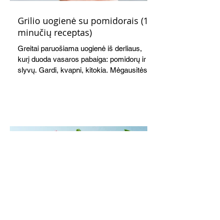
Grilio uogienė su pomidorais (15
minučių receptas)
Greitai paruošiama uogienė iš derliaus,
kurį duoda vasaros pabaiga: pomidorų ir
slyvų. Gardi, kvapni, kitokia. Mėgausitės
ne tik žiemą. Grilis suteikia savitą akcentą
skoniui ir kvapui, bet galima virti ir ant
viryklės.