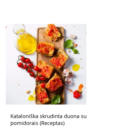
saldžiarūgštiška, sotu, bet lengva.
Kataloniška skrudinta duona su
pomidorais (Receptas)