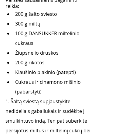
reikia:
200 g šalto sviesto
300 g miltų
100 g DANSUKKER miltelinio 
cukraus
Žiupsnelio druskos
200 g rikotos
Kiaušinio plakinio (patepti)
Cukraus ir cinamono mišinio 
(pabarstyti)
1. Šaltą sviestą supjaustykite 
nedideliais gabaliukais ir sudėkite į 
smulkintuvo indą. Ten pat suberkite 
persijotus miltus ir miltelinį cukrų bei 