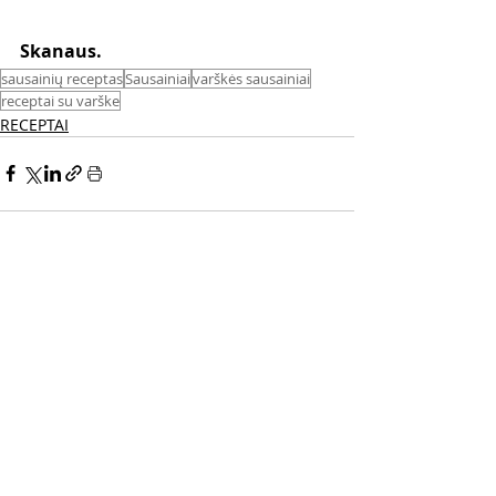
Skanaus. 
sausainių receptas
Sausainiai
varškės sausainiai
receptai su varške
RECEPTAI