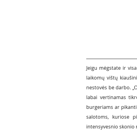
Jeigu mėgstate ir vis
laikomų vištų kiauši
nestovės be darbo. „O
labai vertinamas tik
burgeriams ar pikanti
salotoms, kuriose pi
intensyvesnio skonio m