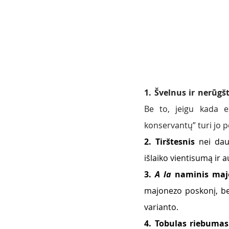
1. Švelnus ir nerūgš
Be to, jeigu kada 
konservantų” turi jo po
2. Tirštesnis 
nei dau
išlaiko vientisumą ir a
3.
 A la
 naminis maj
majonezo poskonį, be 
varianto. 
4. Tobulas riebumas 