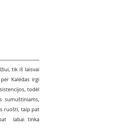
, tik iš laisvai 
e per Kalėdas irgi 
stencijos, todėl 
s sumuštiniams, 
ruošti, taip pat 
at  labai tinka 