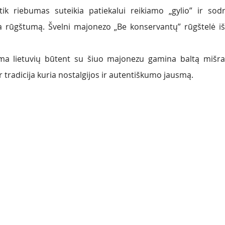
ik riebumas suteikia patiekalui reikiamo „gylio” ir sodr
a rūgštumą. Švelni majonezo „Be konservantų” rūgštelė išr
a lietuvių būtent su šiuo majonezu gamina baltą mišra
ir tradicija kuria nostalgijos ir autentiškumo jausmą. 