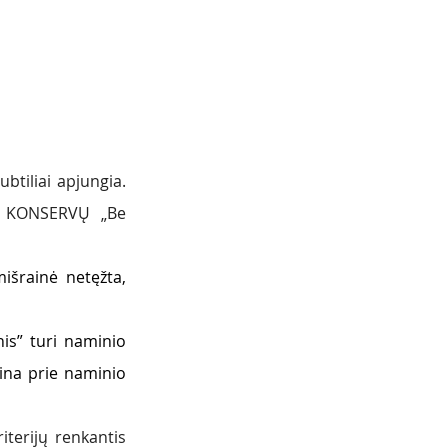
ubtiliai apjungia. 
Ų KONSERVŲ „Be 
šrainė netęžta, 
s” turi naminio 
ina prie naminio 
terijų renkantis 