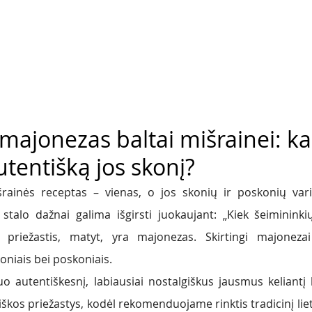
majonezas baltai mišrainei: ka
utentišką jos skonį?
šrainės receptas – vienas, o jos skonių ir poskonių varia
 stalo dažnai galima išgirsti juokaujant: „Kiek šeimininkių
ji priežastis, matyt, yra majonezas. Skirtingi majonezai 
koniais bei poskoniais. 
kuo autentiškesnį, labiausiai nostalgiškus jausmus keliantį 
tiškos priežastys, kodėl rekomenduojame rinktis tradicinį li