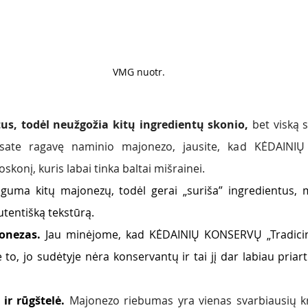
VMG nuotr. 
tus, todėl neužgožia kitų ingredientų skonio, 
bet viską s
esate ragavę naminio majonezo, jausite, kad KĖDAINI
skonį, kuris labai tinka baltai mišrainei.
guma kitų majonezų, todėl gerai „suriša” ingredientus, mi
utentišką tekstūrą. 
onezas. 
Jau minėjome, kad KĖDAINIŲ KONSERVŲ „Tradicini
to, jo sudėtyje nėra konservantų ir tai jį dar labiau priart
ir rūgštelė. 
Majonezo riebumas yra vienas svarbiausių kri