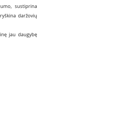
umo, sustiprina 
yškina daržovių 
inę jau daugybę 