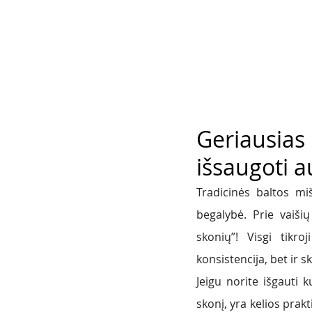
Geriausias 
išsaugoti a
Tradicinės baltos mi
begalybė. Prie vaišių
skonių”! Visgi tikro
konsistencija, bet ir s
Jeigu norite išgauti 
skonį, yra kelios prak