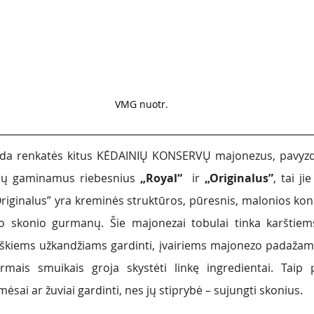
VMG nuotr. 
ada renkatės kitus KĖDAINIŲ KONSERVŲ majonezus, pavyzdžiui
nių gaminamus riebesnius 
„Royal“
  ir
 „Originalus”
, tai ji
riginalus” 
yra kreminės struktūros, pūresnis, malonios konsi
ro skonio gurmanų. 
Šie majonezai tobulai tinka karštiem
škiems užkandžiams gardinti, įvairiems majonezo padažams 
rmais smuikais groja skystėti linkę ingredientai. Taip p
ėsai ar žuviai gardinti, nes jų stiprybė – sujungti skonius. 