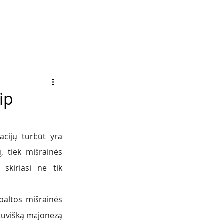
ip
cijų turbūt yra 
, tiek mišrainės 
skiriasi ne tik 
baltos mišrainės 
etuvišką majonezą 