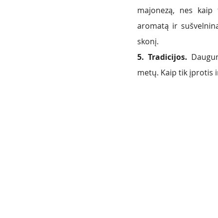
majonezą, nes kaip t
aromatą ir sušvelnin
skonį. 
5. Tradicijos. 
Daugum
metų. Kaip tik įprotis 