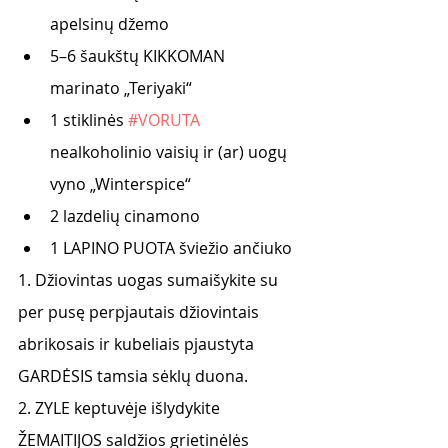
apelsinų džemo
5–6 šaukštų KIKKOMAN 
marinato „Teriyaki“
1 stiklinės 
#VORUTA
nealkoholinio vaisių ir (ar) uogų 
vyno „Winterspice“
2 lazdelių cinamono
1 LAPINO PUOTA šviežio ančiuko
1. Džiovintas uogas sumaišykite su 
per pusę perpjautais džiovintais 
abrikosais ir kubeliais pjaustyta 
GARDĖSIS tamsia sėklų duona.
2. ZYLE keptuvėje išlydykite 
ŽEMAITIJOS saldžios grietinėlės 