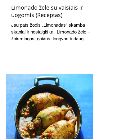
Limonado želė su vaisiais ir
uogomis (Receptas)
Jau pats žodis „Limonadas“ skamba
skaniai ir nostalgiškai. Limonado želė –
žaismingas, gaivus, lengvas ir daug
žadantis desertas, kuris tęsi visus savo
pažadus. Gaivus greipfrutų limonadas
subtiliai papildo saldžius vaisius, o ledų
kaušelis suteikia desertui ypatingo
švelnumo.