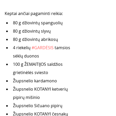
Keptai ančiai pagaminti reikia:
80 g džiovintų spanguolių
80 g džiovintų slyvų
80 g džiovintų abrikosų
4 riekelių 
#GARDĖSIS
 tamsios 
sėklų duonos
100 g ŽEMAITIJOS saldžios 
grietinėlės sviesto
Žiupsnelio kardamono
Žiupsnelio KOTANYI ketverių 
pipirų mišinio
Žiupsnelio Sičuano pipirų
Žiupsnelio KOTANYI česnakų 