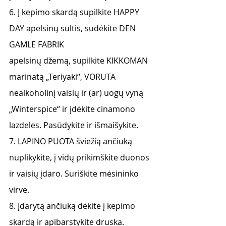
6. Į kepimo skardą supilkite HAPPY 
DAY apelsinų sultis, sudėkite DEN 
GAMLE FABRIK
apelsinų džemą, supilkite KIKKOMAN 
marinatą „Teriyaki“, VORUTA 
nealkoholinį vaisių ir (ar) uogų vyną 
„Winterspice“ ir įdėkite cinamono 
lazdeles. Pasūdykite ir išmaišykite.
7. LAPINO PUOTA šviežią ančiuką 
nuplikykite, į vidų prikimškite duonos 
ir vaisių įdaro. Suriškite mėsininko 
virve.
8. Įdarytą ančiuką dėkite į kepimo 
skardą ir apibarstykite druska. 