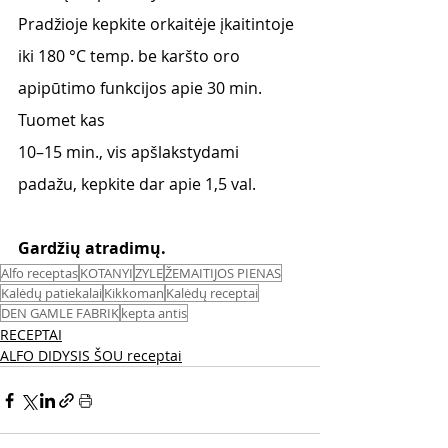
Pradžioje kepkite orkaitėje įkaitintoje 
iki 180 °C temp. be karšto oro 
apipūtimo funkcijos apie 30 min. 
Tuomet kas
10–15 min., vis apšlakstydami 
padažu, kepkite dar apie 1,5 val.
Gardžių atradimų. 
Alfo receptas
KOTANYI
ZYLE
ŽEMAITIJOS PIENAS
Kalėdų patiekalai
Kikkoman
Kalėdų receptai
DEN GAMLE FABRIK
kepta antis
RECEPTAI
ALFO DIDYSIS ŠOU receptai