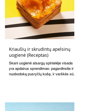
Kriaušių ir skrudintų apelsinų
uogienė (Receptas)
Skani uogienė atsargų spintelėje visada
yra apdairus sprendimas: pagardinsite ir
nuobodoką pusryčių košę, ir varškės sūrį,
o patiekę su mėgstamais sausainiais
pavaišinsite netikėtus svečius. Praktiškas
patarimas: laikykite uogienę nedideliuose
indeliuose.