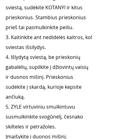
sviestą, sudėkite KOTANYI ir kitus 
prieskonius. Stambius prieskonius 
prieš tai pasmulkinkite peiliu.
3. Kaitinkite ant nedidelės kaitros, kol 
sviestas išsilydys.
4. Išlydytą sviestą, be prieskonių 
gabalėlių, supilkite į džiovintų vaisių 
ir duonos mišinį. Prieskonius 
sudėkite į skardą, kurioje kepsite 
ančiuką.
5. ZYLE virtuviniu smulkintuvu 
susmulkinkite svogūnėlį, česnako 
skilteles ir petražoles.
Įmaišykite į duonos mišinį.