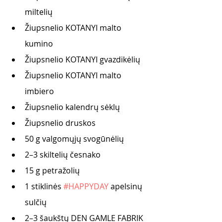
miltelių
Žiupsnelio KOTANYI malto 
kumino
Žiupsnelio KOTANYI gvazdikėlių
Žiupsnelio KOTANYI malto 
imbiero
Žiupsnelio kalendrų sėklų
Žiupsnelio druskos
50 g valgomųjų svogūnėlių
2–3 skiltelių česnako
15 g petražolių
1 stiklinės 
#HAPPYDAY
 apelsinų 
sulčių
2–3 šaukštų DEN GAMLE FABRIK 