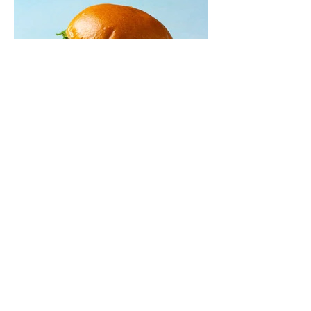
Mėsainiai su marinuotomis
paprikomis, feta ir avokadų
kremu (Receptas)
Šis – sultingas ir sotus mėsainis,
sudėliotas iš šviežių, kokybiškų
ingredientų tikrai yra “gerai subalansuotas
maistas”. Sotus, gardintas marinuotomis