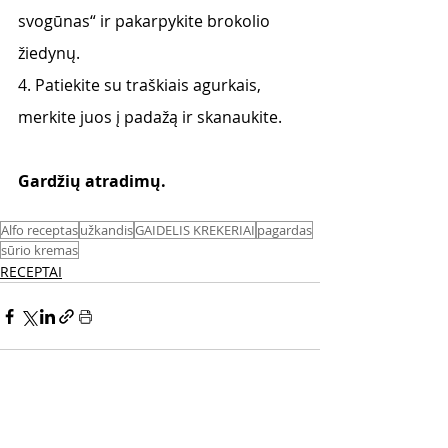
svogūnas“ ir pakarpykite brokolio 
žiedynų. 
4. Patiekite su traškiais agurkais, 
merkite juos į padažą ir skanaukite. 
Gardžių atradimų. 
Alfo receptas
užkandis
GAIDELIS KREKERIAI
pagardas
sūrio kremas
RECEPTAI