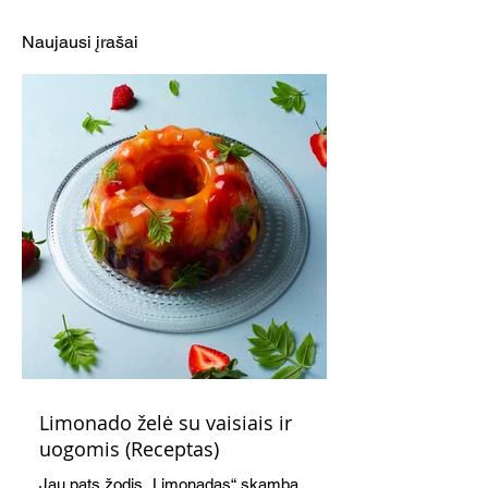
tuno ir marinuotų
pievagrybių ir s
agurkėlių užtepėlė
užtepėlė (Recep
Naujausi įrašai
(Receptas)
Limonado želė su vaisiais ir
uogomis (Receptas)
Jau pats žodis „Limonadas“ skamba