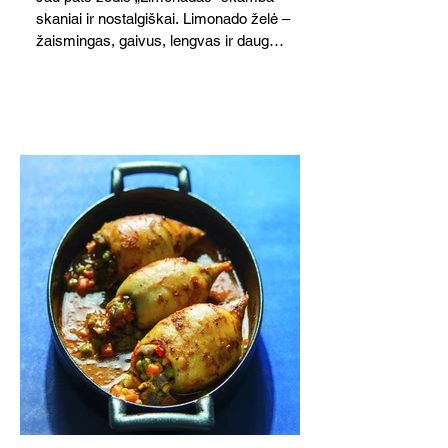
skaniai ir nostalgiškai. Limonado želė –
žaismingas, gaivus, lengvas ir daug
žadantis desertas, kuris tęsi visus savo
pažadus. Gaivus greipfrutų limonadas
subtiliai papildo saldžius vaisius, o ledų
kaušelis suteikia desertui ypatingo
švelnumo.