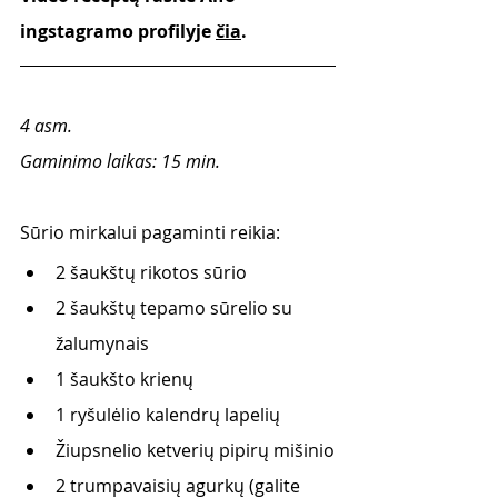
ingstagramo profilyje 
čia
.
4 asm. 
Gaminimo laikas: 15 min.
Sūrio mirkalui pagaminti reikia:
2 šaukštų rikotos sūrio
2 šaukštų tepamo sūrelio su 
žalumynais
1 šaukšto krienų
1 ryšulėlio kalendrų lapelių
Žiupsnelio ketverių pipirų mišinio
2 trumpavaisių agurkų (galite 