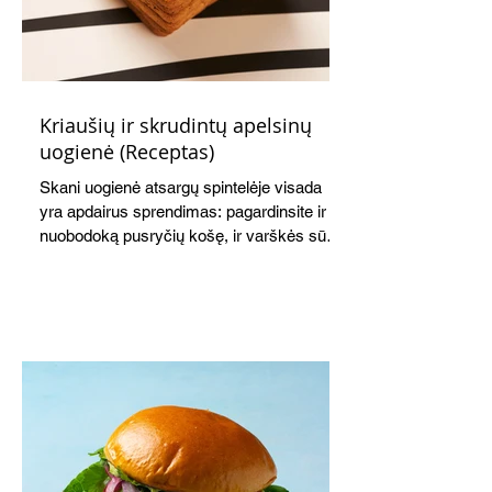
Kriaušių ir skrudintų apelsinų
uogienė (Receptas)
Skani uogienė atsargų spintelėje visada
yra apdairus sprendimas: pagardinsite ir
nuobodoką pusryčių košę, ir varškės sūrį,
o patiekę su mėgstamais sausainiais
pavaišinsite netikėtus svečius. Praktiškas
patarimas: laikykite uogienę nedideliuose
indeliuose.