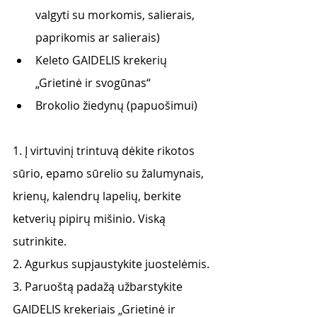
valgyti su morkomis, salierais, 
paprikomis ar salierais) 
Keleto GAIDELIS krekerių 
„Grietinė ir svogūnas“
Brokolio žiedynų (papuošimui)
1. Į virtuvinį trintuvą dėkite rikotos 
sūrio, epamo sūrelio su žalumynais, 
krienų, kalendrų lapelių, berkite 
ketverių pipirų mišinio. Viską 
sutrinkite.
2. Agurkus supjaustykite juostelėmis.
3. Paruoštą padažą užbarstykite 
GAIDELIS krekeriais „Grietinė ir 