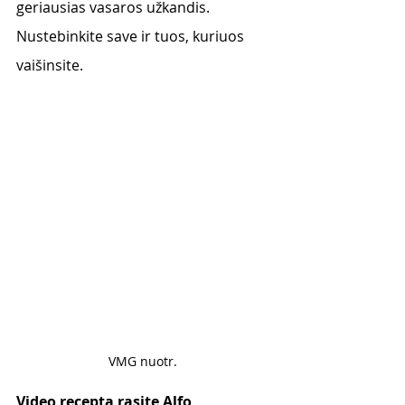
geriausias vasaros užkandis. 
Nustebinkite save ir tuos, kuriuos 
vaišinsite. 
VMG nuotr. 
Video receptą rasite Alfo 