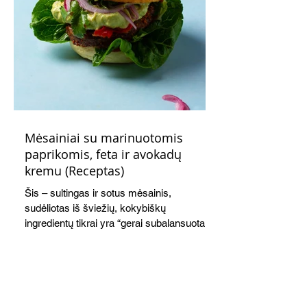
Mėsainiai su marinuotomis
paprikomis, feta ir avokadų
kremu (Receptas)
Šis – sultingas ir sotus mėsainis,
sudėliotas iš šviežių, kokybiškų
ingredientų tikrai yra “gerai subalansuotas
maistas”. Sotus, gardintas marinuotomis
paprikomis, trupinta feta ir švelniu avokadų
kremu labai tik pietums ar nevėlyvai
vakarienei, o ypač – visiems vasaros
susibėgimams ant pievelės prie namų.